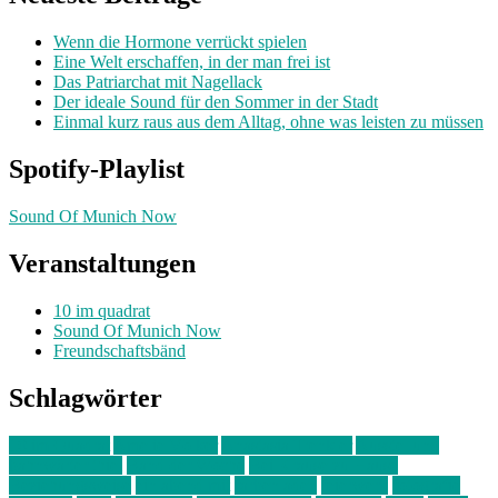
Wenn die Hormone verrückt spielen
Eine Welt erschaffen, in der man frei ist
Das Patriarchat mit Nagellack
Der ideale Sound für den Sommer in der Stadt
Einmal kurz raus aus dem Alltag, ohne was leisten zu müssen
Spotify-Playlist
Sound Of Munich Now
Veranstaltungen
10 im quadrat
Sound Of Munich Now
Freundschaftsbänd
Schlagwörter
10 im Quadrat
Amelie Völker
Anastasia Trenkler
Ausstellung
bahnwärter thiel
Band der Woche
Bei Krause zu Hause
Beziehungsweise
ein abend mit
farbenladen
feierwerk
fotografie