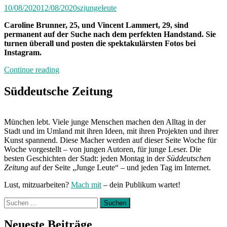
10/08/2020
12/08/2020
szjungeleute
Caroline Brunner, 25, und Vincent Lammert, 29, sind
permanent auf der Suche nach dem perfekten Handstand. Sie
turnen überall und posten die spektakulärsten Fotos bei
Instagram.
„„Man
Continue reading
steht
halt,
Süddeutsche Zeitung
bis
man
fällt““
München lebt. Viele junge Menschen machen den Alltag in der
Stadt und im Umland mit ihren Ideen, mit ihren Projekten und ihrer
Kunst spannend. Diese Macher werden auf dieser Seite Woche für
Woche vorgestellt – von jungen Autoren, für junge Leser. Die
besten Geschichten der Stadt: jeden Montag in der
Süddeutschen
Zeitung
auf der Seite „Junge Leute“ – und jeden Tag im Internet.
Lust, mitzuarbeiten?
Mach mit
– dein Publikum wartet!
Suchen
nach:
Neueste Beiträge