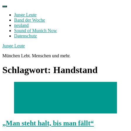
Skip
to
Junge Leute
content
Band der Woche
neuland
Sound of Munich Now
Datenschutz
Facebook
Twitter
Instagram
Junge Leute
München Lebt. Menschen und mehr.
Schlagwort:
Handstand
Handstand-Fieber in München. Die Fotos zeigen die
Stadt in ihrer Schönheit, die Sportler haben nur ein
Problem: Sie sehen immer nur den Boden.
Fotos:
Vincent Lammert (4), Fabian Bäcker (2), Felix
Meissen, Ulrik Ask Fossum
„Man steht halt, bis man fällt“