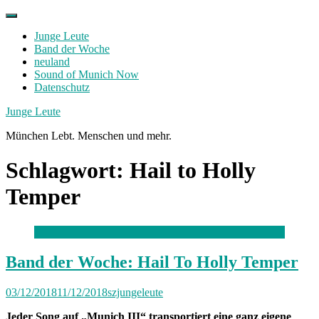
Skip
to
Junge Leute
content
Band der Woche
neuland
Sound of Munich Now
Datenschutz
Facebook
Twitter
Instagram
Junge Leute
München Lebt. Menschen und mehr.
Schlagwort:
Hail to Holly
Temper
Band der Woche: Hail To Holly Temper
03/12/2018
11/12/2018
szjungeleute
Jeder Song auf „Munich III“ transportiert eine ganz eigene