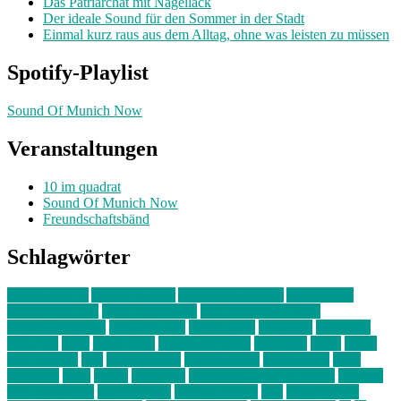
Das Patriarchat mit Nagellack
Der ideale Sound für den Sommer in der Stadt
Einmal kurz raus aus dem Alltag, ohne was leisten zu müssen
Spotify-Playlist
Sound Of Munich Now
Veranstaltungen
10 im quadrat
Sound Of Munich Now
Freundschaftsbänd
Schlagwörter
10 im Quadrat
Amelie Völker
Anastasia Trenkler
Ausstellung
bahnwärter thiel
Band der Woche
Bei Krause zu Hause
Beziehungsweise
ein abend mit
farbenladen
feierwerk
fotografie
Hip-Hop
indie
junge leute
junges münchen
Kolumne
kunst
Liebe
Lisi Wasmer
lmu
lost weekend
Louis Seibert
Max Fluder
mein
münchen
milla
musik
München
Münchens junge Kreative
neuland
ornella cosenza
Partnerschaft
Philipp Kreiter
pop
Rita Argauer