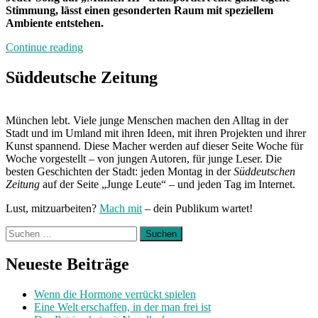
Stimmung, lässt einen gesonderten Raum mit speziellem
Ambiente entstehen.
„Band
Continue reading
der
Woche:
Süddeutsche Zeitung
Hail
To
Holly
München lebt. Viele junge Menschen machen den Alltag in der
Temper“
Stadt und im Umland mit ihren Ideen, mit ihren Projekten und ihrer
Kunst spannend. Diese Macher werden auf dieser Seite Woche für
Woche vorgestellt – von jungen Autoren, für junge Leser. Die
besten Geschichten der Stadt: jeden Montag in der
Süddeutschen
Zeitung
auf der Seite „Junge Leute“ – und jeden Tag im Internet.
Lust, mitzuarbeiten?
Mach mit
– dein Publikum wartet!
Suchen
nach:
Neueste Beiträge
Wenn die Hormone verrückt spielen
Eine Welt erschaffen, in der man frei ist