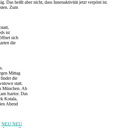
 Das heißt aber nicht, dass Innenaktivität jetzt verpönt ist.
esten. Zum
tatt,
ds ist
öffnet sich
arten die
s.
egen Mittag
findet die
ntown statt.
 in München. Ab
r
am Isartor. Das
ek Kotala,
 den Abend
h
NEU NEU