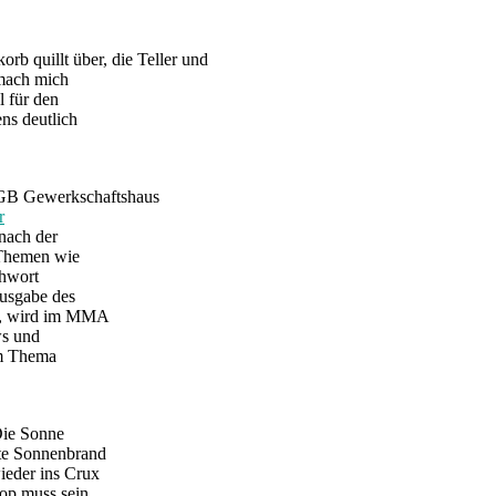
rb quillt über, die Teller und
 mach mich
l für den
ns deutlich
DGB Gewerkschaftshaus
r
 nach der
 Themen wie
chwort
Ausgabe des
be, wird im MMA
ws und
em Thema
Die Sonne
ste Sonnenbrand
ieder ins Crux
Hop muss sein.