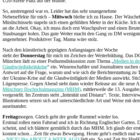
U20-Szene Platz auf der Bühne.
So, anstrengend war es. Leider hat das sehr unangenehme
Nebeneffekte für mich –
Mittwoch
bleibe ich zu Hause. Der Wäscheko
Müslischüsseln stapeln sich einen gefühlten Meter in der Küche. Ich
an die Arbeit. Okay, ich muss doch erst Waschpulver und einen Beute
Staubsauger holen. Das gute Wetter macht den Gang zu DM wenigste
angenehmer. Produktiver Tag. Mama wäre stolz.
Nach den künstlerisch geprägten Anfangstagen der Woche
steht der
Donnerstag
für mich im Zeichen der Weiterbildung. Das 
München lädt zu einer Podiumsdiskussion zum Thema „
Medien in de
Glaubwürdigkeitskrise
“ ein. Wissenschaftler und Journalisten suchen
Antwort auf die Frage, warum und wie sich die Berichterstattung zu
der Ukraine-Krise auf die Glaubwürdigkeit der Medien auswirkt. Sti
Lügenpresse. Gegen Abend steht dann wieder Release an: die neue 
Münchner Hochschulmagazins (MHM)
, mittlerweile die 13. Ausga
vorgestellt. Im Zentrum steht „Intimität und Distanz“. Texte, Intervie
Illustrationen setzen sich auf unterschiedlichste Art und Weise mit d
auseinander.
Freitag
morgen. Gleich geht der große Rummel wieder los.
Erstmal rollen mein Fahrrad und ich in Richtung Englischer Garten. 
scheint, und ich blättere gemütlich durch das MHM. Ich glaub der er
kommt schon…Zeit für etwas Bewegung. Heute geht’s endlich mal w
–
NICE! like ABOUT A WEEK AGO
lädt ein. So viel Zeit für Hip