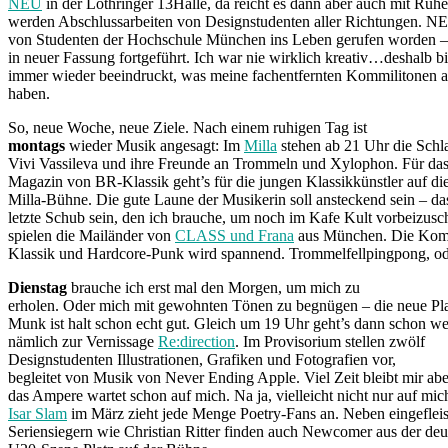
NEU
in der Lothringer 13Halle, da reicht es dann aber auch mit Ruhe
werden Abschlussarbeiten von Designstudenten aller Richtungen.
von Studenten der Hochschule München ins Leben gerufen worden – 
in neuer Fassung fortgeführt. Ich war nie wirklich kreativ…deshalb bi
immer wieder beeindruckt, was meine fachentfernten Kommilitonen al
haben.
So, neue Woche, neue Ziele. Nach einem ruhigen Tag ist
montags
wieder Musik angesagt: Im
Milla
stehen ab 21 Uhr die Schl
Vivi Vassileva und ihre Freunde an Trommeln und Xylophon. Für das
Magazin von BR-Klassik geht’s für die jungen Klassikkünstler auf di
Milla-Bühne. Die gute Laune der Musikerin soll ansteckend sein – da
letzte Schub sein, den ich brauche, um noch im Kafe Kult vorbeizusc
spielen die Mailänder von
CLASS und Frana
aus München. Die Komb
Klassik und Hardcore-Punk wird spannend. Trommelfellpingpong, od
Dienstag
brauche ich erst mal den Morgen, um mich zu
erholen. Oder mich mit gewohnten Tönen zu begnügen – die neue Pla
Munk ist halt schon echt gut. Gleich um 19 Uhr geht’s dann schon wei
nämlich zur Vernissage
Re:direction
. Im Provisorium stellen zwölf
Designstudenten Illustrationen, Grafiken und Fotografien vor,
begleitet von Musik von Never Ending Apple. Viel Zeit bleibt mir abe
das Ampere wartet schon auf mich. Na ja, vielleicht nicht nur auf mic
Isar Slam
im März zieht jede Menge Poetry-Fans an. Neben eingeflei
Seriensiegern wie Christian Ritter finden auch Newcomer aus der de