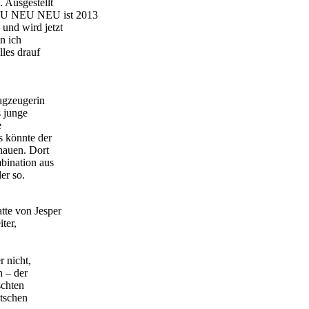
. Ausgestellt
 NEU NEU NEU ist 2013
und wird jetzt
n ich
les drauf
agzeugerin
 junge
e
s könnte der
hauen. Dort
ination aus
er so.
tte von Jesper
ter,
r nicht,
h – der
schten
utschen