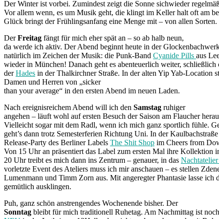
Der Winter ist vorbei. Zumindest zeigt die Sonne sichwieder regelmäßig.
Vor allem wenn, es um Musik geht, die klingt im Keller halt oft am b
Glück bringt der Frühlingsanfang eine Menge mit – von allen Sorten.
Der
Freitag
fängt für mich eher spät an – so ab halb neun,
da werde ich aktiv. Der Abend beginnt heute in der Glockenbachwerks
natürlich im Zeichen der Musik: die Punk-Band
Cyanide Pills
aus Lee
wieder in München! Danach geht es abenteuerlich weiter, schließlich 
der
Hades
in der Thalkirchner Straße. In der alten Yip Yab-Location st
Damen und Herren von „sicker
than your average“ in den ersten Abend im neuen Laden.
Nach ereignisreichem Abend will ich den
Samstag
ruhiger
angehen – läuft wohl auf ersten Besuch der Saison am Flaucher herau
Vielleicht sogar mit dem Radl, wenn ich mich ganz sportlich fühle. G
geht’s dann trotz Semesterferien Richtung Uni. In der Kaulbachstraße 
Release-Party des Berliner Labels
The Shit Shop
im Cheers from Dow
Von 15 Uhr an präsentiert das Label zum ersten Mal ihre Kollektion
20 Uhr treibt es mich dann ins Zentrum – genauer, in das
Nachtatelie
vorletzte Event des Ateliers muss ich mir anschauen – es stellen Zden
Lumenmann und Timm Zorn aus. Mit angeregter Phantasie lasse ich
gemütlich ausklingen.
Puh, ganz schön anstrengendes Wochenende bisher. Der
Sonntag
bleibt für mich traditionell Ruhetag. Am Nachmittag ist noc