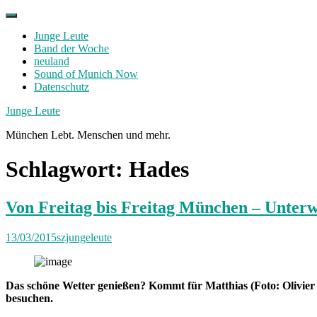
Skip
to
Junge Leute
content
Band der Woche
neuland
Sound of Munich Now
Datenschutz
Facebook
Twitter
Instagram
Junge Leute
München Lebt. Menschen und mehr.
Schlagwort:
Hades
Von Freitag bis Freitag München – Unterw
13/03/2015
szjungeleute
Das schöne Wetter genießen? Kommt für Matthias (Foto: Olivier
besuchen.