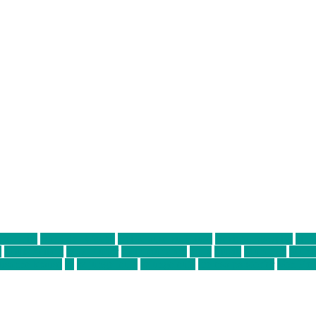
ter thiel
Band der Woche
Bei Krause zu Hause
Beziehungsweise
ein 
d
Louis Seibert
Max Fluder
mein münchen
milla
musik
München
Münch
usanne krause
sz
sz junge leute
szjungeleute
theresa parstorfer
Von Frei