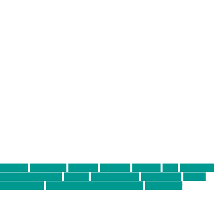
abend mit
farbenladen
feierwerk
fotografie
Hip-Hop
indie
junge leute
ens junge Kreative
neuland
ornella cosenza
Partnerschaft
Philipp
tag bis Freitag
von freitag bis freitag münchen
Zeichen der