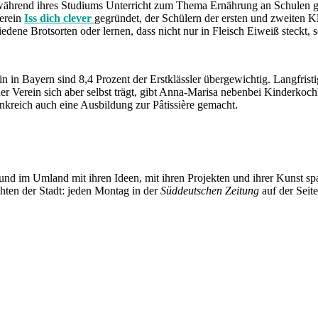
n während ihres Studiums Unterricht zum Thema Ernährung an Schulen
Verein
Iss dich clever
gegründet, der Schülern der ersten und zweiten K
iedene Brotsorten oder lernen, dass nicht nur in Fleisch Eiweiß steckt,
n in Bayern sind 8,4 Prozent der Erstklässler übergewichtig. Langfrist
der Verein sich aber selbst trägt, gibt Anna-Marisa nebenbei Kinderk
kreich auch eine Ausbildung zur Pâtissière gemacht.
und im Umland mit ihren Ideen, mit ihren Projekten und ihrer Kunst 
chten der Stadt: jeden Montag in der
Süddeutschen Zeitung
auf der Seit