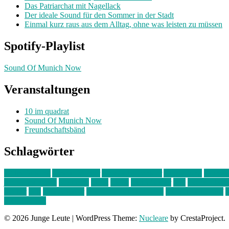
Das Patriarchat mit Nagellack
Der ideale Sound für den Sommer in der Stadt
Einmal kurz raus aus dem Alltag, ohne was leisten zu müssen
Spotify-Playlist
Sound Of Munich Now
Veranstaltungen
10 im quadrat
Sound Of Munich Now
Freundschaftsbänd
Schlagwörter
10 im Quadrat
Amelie Völker
Anastasia Trenkler
Ausstellung
bahnwär
junges münchen
Kolumne
kunst
Liebe
Lisi Wasmer
lmu
lost weeken
Kreiter
pop
Rita Argauer
Sound Of Munich Now
Stefanie Witterauf
s
Freundschaft
© 2026 Junge Leute
|
WordPress Theme:
Nucleare
by CrestaProject.