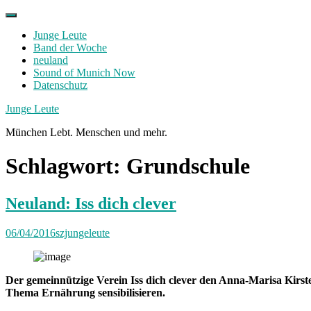
Skip
to
Junge Leute
content
Band der Woche
neuland
Sound of Munich Now
Datenschutz
Facebook
Twitter
Instagram
Junge Leute
München Lebt. Menschen und mehr.
Schlagwort:
Grundschule
Neuland: Iss dich clever
06/04/2016
szjungeleute
Der gemeinnützige Verein Iss dich clever den Anna-Marisa Kirst
Thema Ernährung sensibilisieren.