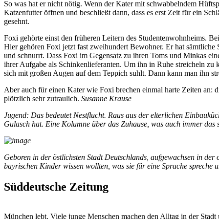
So was hat er nicht nötig. Wenn der Kater mit schwabbelndem Hüftspec
Katzenfutter öffnen und beschließt dann, dass es erst Zeit für ein Schl
gesehnt.
Foxi gehörte einst den früheren Leitern des Studentenwohnheims. Be
Hier gehören Foxi jetzt fast zweihundert Bewohner. Er hat sämtliche S
und schnurrt. Dass Foxi im Gegensatz zu ihren Toms und Minkas einen
ihrer Aufgabe als Schinkenlieferanten. Um ihn in Ruhe streicheln zu
sich mit großen Augen auf dem Teppich suhlt. Dann kann man ihn str
Aber auch für einen Kater wie Foxi brechen einmal harte Zeiten an: 
plötzlich sehr zutraulich.
Susanne Krause
Jugend: Das bedeutet Nestflucht. Raus aus der elterlichen Einbaukü
Gulasch hat. Eine Kolumne über das Zuhause, was auch immer das 
Geboren in der östlichsten Stadt Deutschlands, aufgewachsen in der 
bayrischen Kinder wissen wollten, was sie für eine Sprache spreche
Süddeutsche Zeitung
München lebt. Viele junge Menschen machen den Alltag in der Stadt 