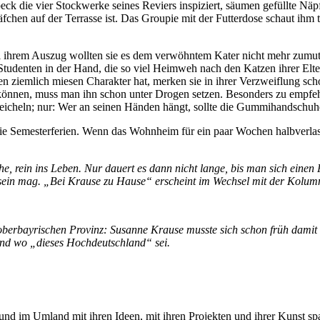
k die vier Stockwerke seines Reviers inspiziert, säumen gefüllte Näpfe 
äfchen auf der Terrasse ist. Das Groupie mit der Futterdose schaut ihm tr
i ihrem Auszug wollten sie es dem verwöhntem Kater nicht mehr zumute
tudenten in der Hand, die so viel Heimweh nach den Katzen ihrer Eltern
 ziemlich miesen Charakter hat, merken sie in ihrer Verzweiflung scho
 können, muss man ihn schon unter Drogen setzen. Besonders zu empfehl
eicheln; nur: Wer an seinen Händen hängt, sollte die Gummihandschuhe
die Semesterferien. Wenn das Wohnheim für ein paar Wochen halbverlas
che, rein ins Leben. Nur dauert es dann nicht lange, bis man sich ei
sein mag. „Bei Krause zu Hause“ erscheint im Wechsel mit der Kolu
oberbayrischen Provinz: Susanne Krause musste sich schon früh damit 
 und wo „dieses Hochdeutschland“ sei.
und im Umland mit ihren Ideen, mit ihren Projekten und ihrer Kunst 