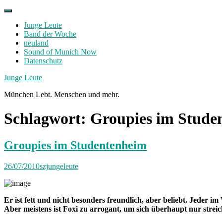
Skip
to
Junge Leute
content
Band der Woche
neuland
Sound of Munich Now
Datenschutz
Facebook
Twitter
Instagram
Junge Leute
München Lebt. Menschen und mehr.
Schlagwort:
Groupies im Stude
Groupies im Studentenheim
26/07/2010
szjungeleute
Er ist fett und nicht besonders freundlich, aber beliebt. Jeder 
Aber meistens ist Foxi zu arrogant, um sich überhaupt nur streic