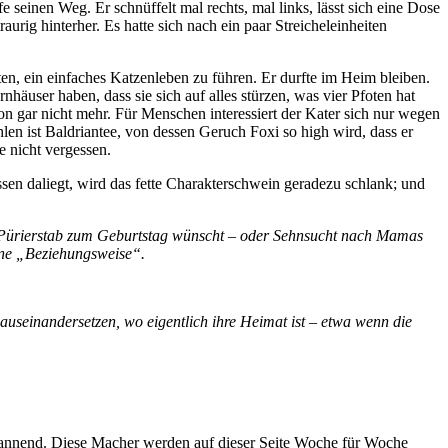
seinen Weg. Er schnüffelt mal rechts, mal links, lässt sich eine Dose
aurig hinterher. Es hatte sich nach ein paar Streicheleinheiten
n, ein einfaches Katzenleben zu führen. Er durfte im Heim bleiben.
häuser haben, dass sie sich auf alles stürzen, was vier Pfoten hat
n gar nicht mehr. Für Menschen interessiert der Kater sich nur wegen
en ist Baldriantee, von dessen Geruch Foxi so high wird, dass er
 nicht vergessen.
sen daliegt, wird das fette Charakterschwein geradezu schlank; und
nen Pürierstab zum Geburtstag wünscht – oder Sehnsucht nach Mamas
mne „Beziehungsweise“.
auseinandersetzen, wo eigentlich ihre Heimat ist – etwa wenn die
spannend. Diese Macher werden auf dieser Seite Woche für Woche