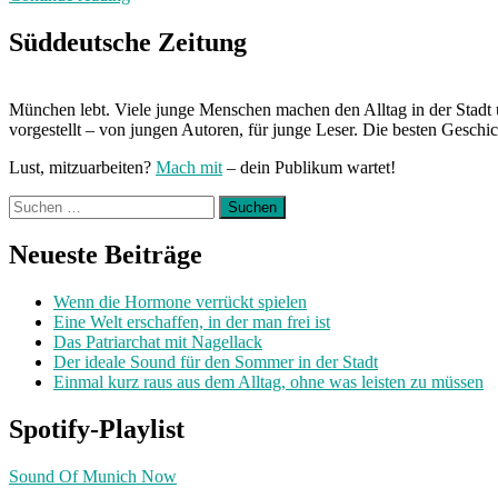
Freitag
bis
Süddeutsche Zeitung
Freitag
München:
unterwegs
München lebt. Viele junge Menschen machen den Alltag in der Stadt 
mit
vorgestellt – von jungen Autoren, für junge Leser. Die besten Geschi
Laura“
Lust, mitzuarbeiten?
Mach mit
– dein Publikum wartet!
Suchen
nach:
Neueste Beiträge
Wenn die Hormone verrückt spielen
Eine Welt erschaffen, in der man frei ist
Das Patriarchat mit Nagellack
Der ideale Sound für den Sommer in der Stadt
Einmal kurz raus aus dem Alltag, ohne was leisten zu müssen
Spotify-Playlist
Sound Of Munich Now