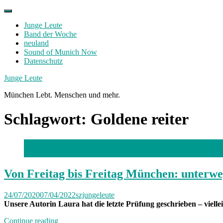
Skip
to
Junge Leute
content
Band der Woche
neuland
Sound of Munich Now
Datenschutz
Facebook
Twitter
Instagram
Junge Leute
München Lebt. Menschen und mehr.
Schlagwort:
Goldene reiter
Foto: Daniela Wiedemann
Von Freitag bis Freitag München: unterwe
24/07/2020
07/04/2022
szjungeleute
Unsere Autorin Laura hat die letzte Prüfung geschrieben – vielle
„Von
Continue reading