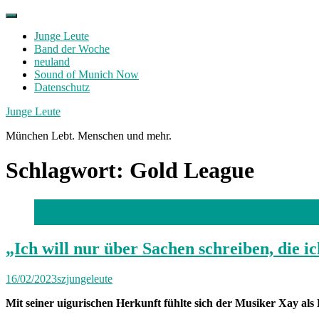
Skip
to
Junge Leute
content
Band der Woche
neuland
Sound of Munich Now
Datenschutz
Facebook
Twitter
Instagram
Junge Leute
München Lebt. Menschen und mehr.
Schlagwort:
Gold League
Foto: Co Minh Hoang
„Ich will nur über Sachen schreiben, die ic
16/02/2023
szjungeleute
Mit seiner uigurischen Herkunft fühlte sich der Musiker Xay als 