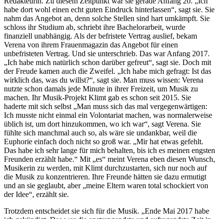
Redakteurin. Zu diesem Zeitpunkt war sie gerade Anfang 20. „Ich
habe dort wohl einen echt guten Eindruck hinterlassen“, sagt sie. Sie
nahm das Angebot an, denn solche Stellen sind hart umkämpft. Sie
schloss ihr Studium ab, schriebt ihre Bachelorarbeit, wurde
finanziell unabhängig. Als der befristete Vertrag auslief, bekam
Verena von ihrem Frauenmagazin das Angebot für einen
unbefristeten Vertrag. Und sie unterschrieb. Das war Anfang 2017.
„Ich habe mich natürlich schon darüber gefreut“, sagt sie. Doch mit
der Freude kamen auch die Zweifel. „Ich habe mich gefragt: Ist das
wirklich das, was du willst?“, sagt sie. Man muss wissen: Verena
nutzte schon damals jede Minute in ihrer Freizeit, um Musik zu
machen. Ihr Musik-Projekt Klimt gab es schon seit 2015. Sie
haderte mit sich selbst „Man muss sich das mal vergegenwärtigen:
Ich musste nicht einmal ein Volontariat machen, was normalerweise
üblich ist, um dort hinzukommen, wo ich war“, sagt Verena. Sie
fühlte sich manchmal auch so, als wäre sie undankbar, weil die
Euphorie einfach doch nicht so groß war. „Mir hat etwas gefehlt.
Das habe ich sehr lange für mich behalten, bis ich es meinen engsten
Freunden erzählt habe.“ Mit „es“ meint Verena eben diesen Wunsch,
Musikerin zu werden, mit Klimt durchzustarten, sich nur noch auf
die Musik zu konzentrieren. Ihre Freunde hätten sie dazu ermutigt
und an sie geglaubt, aber „meine Eltern waren total schockiert von
der Idee“, erzählt sie.
Trotzdem entscheidet sie sich für die Musik. „Ende Mai 2017 habe