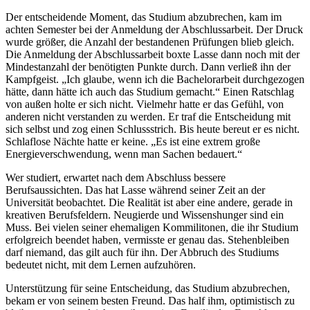
Der entscheidende Moment, das Studium abzubrechen, kam im
achten Semester bei der Anmeldung der Abschlussarbeit. Der Druck
wurde größer, die Anzahl der bestandenen Prüfungen blieb gleich.
Die Anmeldung der Abschlussarbeit boxte Lasse dann noch mit der
Mindestanzahl der benötigten Punkte durch. Dann verließ ihn der
Kampfgeist. „Ich glaube, wenn ich die Bachelorarbeit durchgezogen
hätte, dann hätte ich auch das Studium gemacht.“ Einen Ratschlag
von außen holte er sich nicht. Vielmehr hatte er das Gefühl, von
anderen nicht verstanden zu werden. Er traf die Entscheidung mit
sich selbst und zog einen Schlussstrich. Bis heute bereut er es nicht.
Schlaflose Nächte hatte er keine. „Es ist eine extrem große
Energieverschwendung, wenn man Sachen bedauert.“
Wer studiert, erwartet nach dem Abschluss bessere
Berufsaussichten. Das hat Lasse während seiner Zeit an der
Universität beobachtet. Die Realität ist aber eine andere, gerade in
kreativen Berufsfeldern. Neugierde und Wissenshunger sind ein
Muss. Bei vielen seiner ehemaligen Kommilitonen, die ihr Studium
erfolgreich beendet haben, vermisste er genau das. Stehenbleiben
darf niemand, das gilt auch für ihn. Der Abbruch des Studiums
bedeutet nicht, mit dem Lernen aufzuhören.
Unterstützung für seine Entscheidung, das Studium abzubrechen,
bekam er von seinem besten Freund. Das half ihm, optimistisch zu