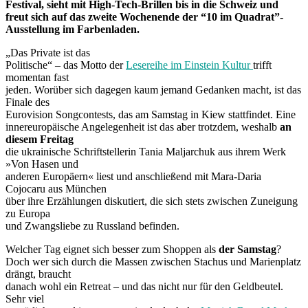
Festival, sieht mit High-Tech-Brillen bis in die Schweiz und
freut sich auf das zweite Wochenende der “10 im Quadrat”-
Ausstellung im Farbenladen.
„Das Private ist das
Politische“ – das Motto der
Lesereihe im Einstein Kultur
trifft
momentan fast
jeden. Worüber sich dagegen kaum jemand Gedanken macht, ist das
Finale des
Eurovision Songcontests, das am Samstag in Kiew stattfindet. Eine
innereuropäische Angelegenheit ist das aber trotzdem, weshalb
an
diesem Freitag
die ukrainische Schriftstellerin Tania Maljarchuk aus ihrem Werk
»Von Hasen und
anderen Europäern« liest und anschließend mit Mara-Daria
Cojocaru aus München
über ihre Erzählungen diskutiert, die sich stets zwischen Zuneigung
zu Europa
und Zwangsliebe zu Russland befinden.
Welcher Tag eignet sich besser zum Shoppen als
der Samstag
?
Doch wer sich durch die Massen zwischen Stachus und Marienplatz
drängt, braucht
danach wohl ein Retreat – und das nicht nur für den Geldbeutel.
Sehr viel