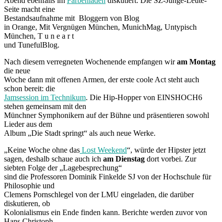
Abend ebenfalls im
Farbenladen
diskutiert. Die SZ-Junge-Leute-
Seite macht eine
Bestandsaufnahme mit Bloggern von Blog
in Orange, Mit Vergnügen München, MunichMag, Untypisch
München, T u n e a r t
und TunefulBlog.
Nach diesem verregneten Wochenende empfangen wir
am Montag
die neue
Woche dann mit offenen Armen, der erste coole Act steht auch
schon bereit: die
Jamsession im Technikum
. Die Hip-Hopper von EINSHOCH6
stehen gemeinsam mit den
Münchner Symphonikern auf der Bühne und präsentieren sowohl
Lieder aus dem
Album „Die Stadt springt“ als auch neue Werke.
„Keine Woche ohne das
Lost Weekend
“, würde der Hipster jetzt
sagen, deshalb schaue auch ich
am Dienstag
dort vorbei. Zur
siebten Folge der „Lagebesprechung“
sind die Professoren Dominik Finkelde SJ von der Hochschule für
Philosophie und
Clemens Pornschlegel von der LMU eingeladen, die darüber
diskutieren, ob
Kolonialismus ein Ende finden kann. Berichte werden zuvor von
Hans Christoph