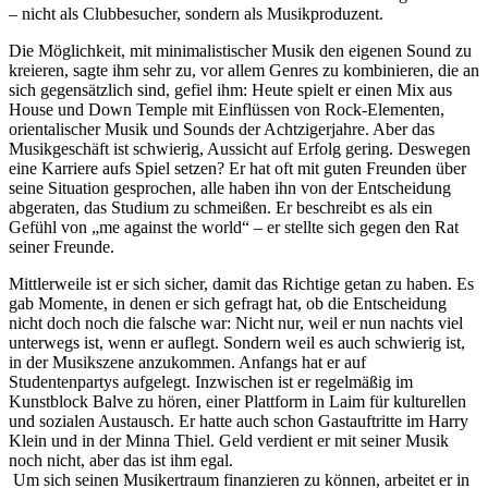
– nicht als Clubbesucher, sondern als Musikproduzent.
Die Möglichkeit, mit minimalistischer Musik den eigenen Sound zu
kreieren, sagte ihm sehr zu, vor allem Genres zu kombinieren, die an
sich gegensätzlich sind, gefiel ihm: Heute spielt er einen Mix aus
House und Down Temple mit Einflüssen von Rock-Elementen,
orientalischer Musik und Sounds der Achtzigerjahre. Aber das
Musikgeschäft ist schwierig, Aussicht auf Erfolg gering. Deswegen
eine Karriere aufs Spiel setzen? Er hat oft mit guten Freunden über
seine Situation gesprochen, alle haben ihn von der Entscheidung
abgeraten, das Studium zu schmeißen. Er beschreibt es als ein
Gefühl von „me against the world“ – er stellte sich gegen den Rat
seiner Freunde.
Mittlerweile ist er sich sicher, damit das Richtige getan zu haben. Es
gab Momente, in denen er sich gefragt hat, ob die Entscheidung
nicht doch noch die falsche war: Nicht nur, weil er nun nachts viel
unterwegs ist, wenn er auflegt. Sondern weil es auch schwierig ist,
in der Musikszene anzukommen. Anfangs hat er auf
Studentenpartys aufgelegt. Inzwischen ist er regelmäßig im
Kunstblock Balve zu hören, einer Plattform in Laim für kulturellen
und sozialen Austausch. Er hatte auch schon Gastauftritte im Harry
Klein und in der Minna Thiel. Geld verdient er mit seiner Musik
noch nicht, aber das ist ihm egal.
Um sich seinen Musikertraum finanzieren zu können, arbeitet er in