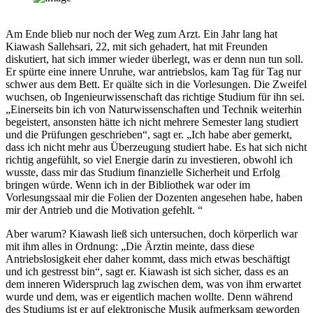
Am Ende blieb nur noch der Weg zum Arzt. Ein Jahr lang hat
Kiawash Sallehsari, 22, mit sich gehadert, hat mit Freunden
diskutiert, hat sich immer wieder überlegt, was er denn nun tun soll.
Er spürte eine innere Unruhe, war antriebslos, kam Tag für Tag nur
schwer aus dem Bett. Er quälte sich in die Vorlesungen. Die Zweifel
wuchsen, ob Ingenieurwissenschaft das richtige Studium für ihn sei.
„Einerseits bin ich von Naturwissenschaften und Technik weiterhin
begeistert, ansonsten hätte ich nicht mehrere Semester lang studiert
und die Prüfungen geschrieben“, sagt er. „Ich habe aber gemerkt,
dass ich nicht mehr aus Überzeugung studiert habe. Es hat sich nicht
richtig angefühlt, so viel Energie darin zu investieren, obwohl ich
wusste, dass mir das Studium finanzielle Sicherheit und Erfolg
bringen würde. Wenn ich in der Bibliothek war oder im
Vorlesungssaal mir die Folien der Dozenten angesehen habe, haben
mir der Antrieb und die Motivation gefehlt. “
Aber warum? Kiawash ließ sich untersuchen, doch körperlich war
mit ihm alles in Ordnung: „Die Ärztin meinte, dass diese
Antriebslosigkeit eher daher kommt, dass mich etwas beschäftigt
und ich gestresst bin“, sagt er. Kiawash ist sich sicher, dass es an
dem inneren Widerspruch lag zwischen dem, was von ihm erwartet
wurde und dem, was er eigentlich machen wollte. Denn während
des Studiums ist er auf elektronische Musik aufmerksam geworden