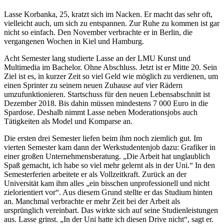
Lasse Korbanka, 25, kratzt sich im Nacken. Er macht das sehr oft,
vielleicht auch, um sich zu entspannen. Zur Ruhe zu kommen ist gar
nicht so einfach. Den November verbrachte er in Berlin, die
vergangenen Wochen in Kiel und Hamburg.
Acht Semester lang studierte Lasse an der LMU Kunst und
Multimedia im Bachelor. Ohne Abschluss. Jetzt ist er Mitte 20. Sein
Ziel ist es, in kurzer Zeit so viel Geld wie möglich zu verdienen, um
einen Sprinter zu seinem neuen Zuhause auf vier Rädern
umzufunktionieren. Startschuss für den neuen Lebensabschnitt ist
Dezember 2018. Bis dahin müssen mindestens 7 000 Euro in die
Spardose. Deshalb nimmt Lasse neben Moderationsjobs auch
Tätigkeiten als Model und Komparse an.
Die ersten drei Semester liefen beim ihm noch ziemlich gut. Im
vierten Semester kam dann der Werkstudentenjob dazu: Grafiker in
einer großen Unternehmensberatung. „Die Arbeit hat unglaublich
Spaß gemacht, ich habe so viel mehr gelernt als in der Uni.“ In den
Semesterferien arbeitete er als Vollzeitkraft. Zurück an der
Universität kam ihm alles „ein bisschen unprofessionell und nicht
zielorientiert vor“. Aus diesem Grund stellte er das Studium hinten
an. Manchmal verbrachte er mehr Zeit bei der Arbeit als
ursprünglich vereinbart. Das wirkte sich auf seine Studienleistungen
aus. Lasse grinst. „In der Uni hatte ich diesen Drive nicht“, sagt er.