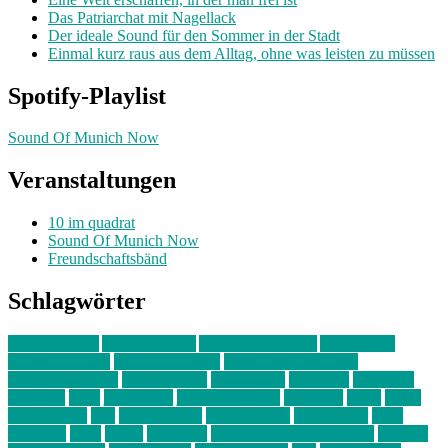
Das Patriarchat mit Nagellack
Der ideale Sound für den Sommer in der Stadt
Einmal kurz raus aus dem Alltag, ohne was leisten zu müssen
Spotify-Playlist
Sound Of Munich Now
Veranstaltungen
10 im quadrat
Sound Of Munich Now
Freundschaftsbänd
Schlagwörter
10 im Quadrat
Amelie Völker
Anastasia Trenkler
Ausstellung
bahnwärter thiel
Band der Woche
Bei Krause zu Hause
Beziehungsweise
ein abend mit
farbenladen
feierwerk
fotografie
Hip-Hop
indie
junge leute
junges münchen
Kolumne
kunst
Liebe
Lisi Wasmer
lmu
lost weekend
Louis Seibert
Max Fluder
mein
münchen
milla
musik
München
Münchens junge Kreative
neuland