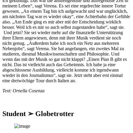
ich gekündigt. Das war die anstrengendste und aufregendste Zeit in
meinem Leben“, sagt Verena. Es sei eine regelrechte innere Tortur
gewesen. „An einem Tag bin ich aufgewacht und war unglücklich,
am nächsten Tag war es wieder okay“, eine Achterbahn der Gefühle
also. „Am Ende ging es mir aber mit der Entscheidung wirklich
besser. Weil ich es mir so auch selbst zugestanden habe“, sagt sie.
Und jetzt? Sie sei wieder mehr auf die finanzielle Unterstützung
ihrer Eltern angewiesen, denn mit ihrer Musik verdient sie noch
nicht genug. „Außerdem habe ich noch ein Netz aus mehreren
Nebenjobs“, sagt Verena. Sie hat angefangen, ein zweites Mal zu
studieren, diesmal Musikwissenschaften und Philosophie. Und
wenn das mit der Musik so gar nicht klappt? „Einen Plan B gibt es
nicht. Das ist vielleicht auch das Geheimnis. Ich habe ja eine
abgeschlossene Ausbildung, vielleicht komme ich irgendwann
wieder in den Journalismus“, sagt sie. Jetzt steht aber erst einmal
eine dreiwöchige Tour durch Italien an.
Text: Ornella Cosenza
Student ➢ Globetrotter