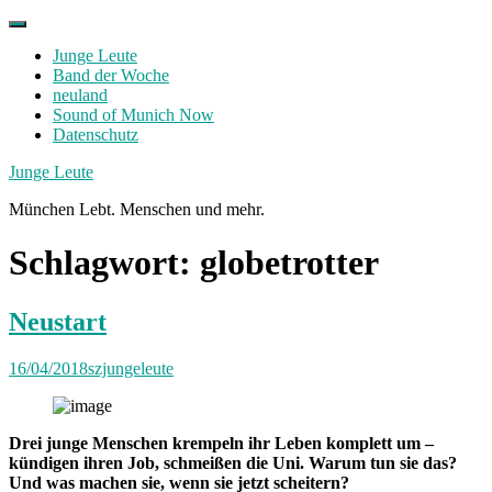
Skip
to
Junge Leute
content
Band der Woche
neuland
Sound of Munich Now
Datenschutz
Facebook
Twitter
Instagram
Junge Leute
München Lebt. Menschen und mehr.
Schlagwort:
globetrotter
Neustart
16/04/2018
szjungeleute
Drei junge Menschen krempeln ihr Leben komplett um –
kündigen ihren Job, schmeißen die
Uni. Warum tun sie das?
Und was machen sie, wenn sie jetzt scheitern?