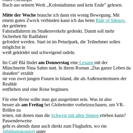
Buch aus seinem Werk „Kolonialismus und kein Ende" gelesen.
Mitte der Woche
brauche ich dann ein wenig Bewegung. Mit
einem guten Zweck verbinden kann ich das beim
Ride of Silence
,
der getöteten
Fahrradfahrern im Straßenverkehr gedenkt. Damit soll mehr
Sicherheit für Radfahrer
gefordert werden. Start ist im Petuelpark, die Teilnehmer sollen
möglichst in
weiß gekleidet und schweigend radeln.
Im Café Blá findet
am Donnerstag
eine
Lesung
mit der
Münchnerin Nina Sahm statt. In ihrem Roman „Das ganze Leben da
draußen“ erzählt
sie von zwei jungen Frauen in Island, die als Außenseiterinnen der
Realität
entfliehen und eine Reise beginnen.
Für eine Reise sollte man gut ausgerüstet sein. Was ist also
besser als
am Freitag
bei Globetrotter vorbeizuschauen, um VR-
Brillen zu
testen, mit denen man die
Schweiz mit allen Sinnen
erleben kann?
Passenderweise
geht es abends dann auch direkt zum Flughafen, wo ein
Jubiläumskonzert
unter