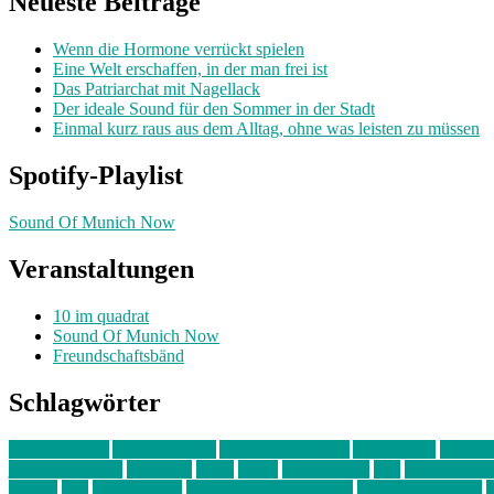
Neueste Beiträge
Wenn die Hormone verrückt spielen
Eine Welt erschaffen, in der man frei ist
Das Patriarchat mit Nagellack
Der ideale Sound für den Sommer in der Stadt
Einmal kurz raus aus dem Alltag, ohne was leisten zu müssen
Spotify-Playlist
Sound Of Munich Now
Veranstaltungen
10 im quadrat
Sound Of Munich Now
Freundschaftsbänd
Schlagwörter
10 im Quadrat
Amelie Völker
Anastasia Trenkler
Ausstellung
bahnwär
junges münchen
Kolumne
kunst
Liebe
Lisi Wasmer
lmu
lost weeken
Kreiter
pop
Rita Argauer
Sound Of Munich Now
Stefanie Witterauf
s