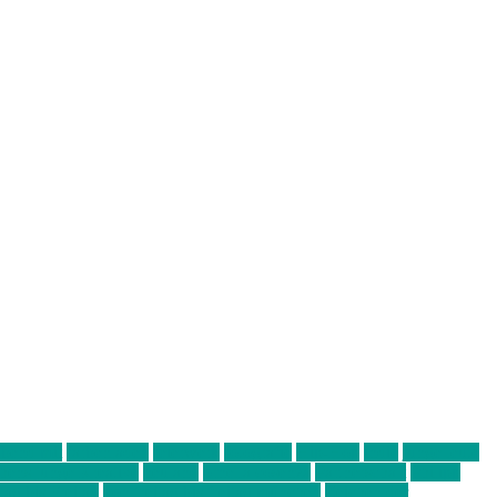
abend mit
farbenladen
feierwerk
fotografie
Hip-Hop
indie
junge leute
ens junge Kreative
neuland
ornella cosenza
Partnerschaft
Philipp
tag bis Freitag
von freitag bis freitag münchen
Zeichen der