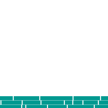
ter thiel
Band der Woche
Bei Krause zu Hause
Beziehungsweise
ein 
d
Louis Seibert
Max Fluder
mein münchen
milla
musik
München
Münch
usanne krause
sz
sz junge leute
szjungeleute
theresa parstorfer
Von Frei