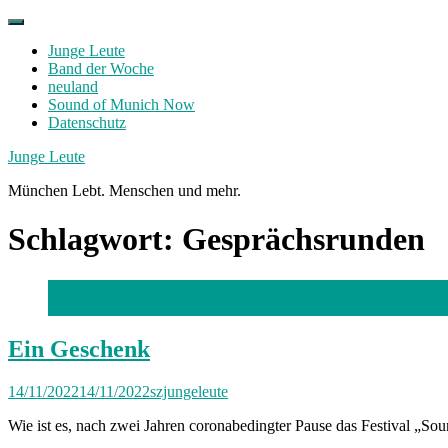
Skip
to
Junge Leute
content
Band der Woche
neuland
Sound of Munich Now
Datenschutz
Facebook
Twitter
Instagram
Junge Leute
München Lebt. Menschen und mehr.
Schlagwort:
Gesprächsrunden
Foto: Florian Peljak
Ein Geschenk
14/11/2022
14/11/2022
szjungeleute
Wie ist es, nach zwei Jahren coronabedingter Pause das Festival „So