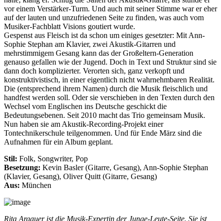
vor einem Verstärker-Turm. Und auch mit seiner Stimme war er eher
auf der lauten und unzufriedenen Seite zu finden, was auch vom
Musiker-Fachblatt Visions goutiert wurde.
Gespenst aus Fleisch ist da schon um einiges gesetzter: Mit Ann-
Sophie Stephan am Klavier, zwei Akustik-Gitarren und
mehrstimmigem Gesang kann das der Großeltern-Generation
genauso gefallen wie der Jugend. Doch in Text und Struktur sind sie
dann doch komplizierter. Verorten sich, ganz verkopft und
konstruktivistisch, in einer eigentlich nicht wahrnehmbaren Realität.
Die (entsprechend ihrem Namen) durch die Musik fleischlich und
handfest werden soll. Oder sie verschieben in den Texten durch den
Wechsel vom Englischen ins Deutsche geschickt die
Bedeutungsebenen. Seit 2010 macht das Trio gemeinsam Musik.
Nun haben sie am Akustik-Recording-Projekt einer
Tontechnikerschule teilgenommen. Und für Ende März sind die
Aufnahmen für ein Album geplant.
Stil:
Folk, Songwriter, Pop
Besetzung:
Kevin Basler (Gitarre, Gesang), Ann-Sophie Stephan
(Klavier, Gesang), Oliver Quitt (Gitarre, Gesang)
Aus:
München
Rita Argauer ist die Musik-Expertin der Junge-Leute-Seite. Sie ist