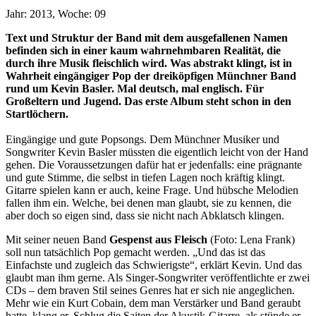
Jahr: 2013, Woche: 09
Text und Struktur der Band mit dem ausgefallenen Namen
befinden sich in einer kaum wahrnehmbaren Realität, die
durch ihre Musik fleischlich wird. Was abstrakt klingt, ist in
Wahrheit eingängiger Pop der dreiköpfigen Münchner Band
rund um Kevin Basler. Mal deutsch, mal englisch. Für
Großeltern und Jugend. Das erste Album steht schon in den
Startlöchern.
Eingängige und gute Popsongs. Dem Münchner Musiker und
Songwriter Kevin Basler müssten die eigentlich leicht von der Hand
gehen. Die Voraussetzungen dafür hat er jedenfalls: eine prägnante
und gute Stimme, die selbst in tiefen Lagen noch kräftig klingt.
Gitarre spielen kann er auch, keine Frage. Und hübsche Melodien
fallen ihm ein. Welche, bei denen man glaubt, sie zu kennen, die
aber doch so eigen sind, dass sie nicht nach Abklatsch klingen.
Mit seiner neuen Band
Gespenst aus Fleisch
(Foto: Lena Frank)
soll nun tatsächlich Pop gemacht werden. „Und das ist das
Einfachste und zugleich das Schwierigste“, erklärt Kevin. Und das
glaubt man ihm gerne. Als Singer-Songwriter veröffentlichte er zwei
CDs – dem braven Stil seines Genres hat er sich nie angeglichen.
Mehr wie ein Kurt Cobain, dem man Verstärker und Band geraubt
hatte, klang er. Schlug die Saiten der Akustik-Gitarre, als stünde er