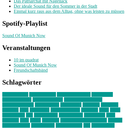
Das Patriarchat mit Nagellack
Der ideale Sound für den Sommer in der Stadt
Einmal kurz raus aus dem Alltag, ohne was leisten zu müssen
Spotify-Playlist
Sound Of Munich Now
Veranstaltungen
10 im quadrat
Sound Of Munich Now
Freundschaftsbänd
Schlagwörter
10 im Quadrat
Amelie Völker
Anastasia Trenkler
Ausstellung
bahnwärter thiel
Band der Woche
Bei Krause zu Hause
Beziehungsweise
ein abend mit
farbenladen
feierwerk
fotografie
Hip-Hop
indie
junge leute
junges münchen
Kolumne
kunst
Liebe
Lisi Wasmer
lmu
lost weekend
Louis Seibert
Max Fluder
mein
münchen
milla
musik
München
Münchens junge Kreative
neuland
ornella cosenza
Partnerschaft
Philipp Kreiter
pop
Rita Argauer