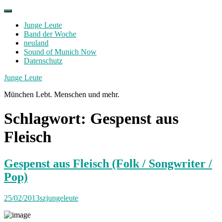
Skip
to
Junge Leute
content
Band der Woche
neuland
Sound of Munich Now
Datenschutz
Facebook
Twitter
Instagram
Junge Leute
München Lebt. Menschen und mehr.
Schlagwort:
Gespenst aus
Fleisch
Gespenst aus Fleisch (Folk / Songwriter /
Pop)
25/02/2013
szjungeleute