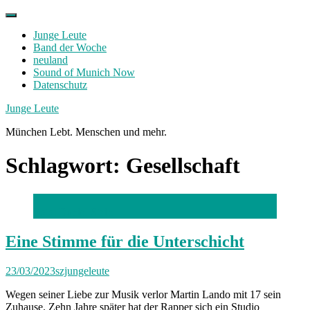
Skip
to
Junge Leute
content
Band der Woche
neuland
Sound of Munich Now
Datenschutz
Facebook
Twitter
Instagram
Junge Leute
München Lebt. Menschen und mehr.
Schlagwort:
Gesellschaft
Foto: Daniel Stein
Eine Stimme für die Unterschicht
23/03/2023
szjungeleute
Wegen seiner Liebe zur Musik verlor Martin Lando mit 17 sein
Zuhause. Zehn Jahre später hat der Rapper sich ein Studio