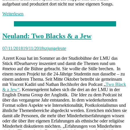
aufgebaut und produziert dort nicht nur seine eigenen Songs.
Weiterlesen
Neuland: Two Blacks & a Jew
07/11/2018
19/11/2018
szjungeleute
Azeret Koua hat im Sommer an der Studiobühne der LMU das
Stück #Dearharvey inszeniert und damit die Themen rund um
#metoo auf die Bühne gebracht. Sie wollte die Stille brechen. In
einem neuen Projekt tut die 24-Jährige Studentin nun dasselbe – zu
einem anderen Thema. Seit Mitte Oktober betreibt sie gemeinsam
mit Vincent Kadiri und Nathan Bechhofer den Podcast „
Two Black
& a Jew“
. Kennengelernt haben sich die drei an der LMU in der
English Drama Group der Anglistik. Die Idee zu dem Podcast ist
über das vergangene Jahr entstanden. In dem wiederkehrenden
Format sollen Aspekte wie Intersektionalität, Postkolonialismus und
ähnliche Themenbereiche abgedeckt werden. Erreichen möchten sie
damit alle Personen, die mehr über Minderheitserfahrungen wissen
oder die über ihre eigenen Erfahrungen als ethnische oder religiöse
Minderheit diskutieren möchten. „Erfahrungen von Minderheiten