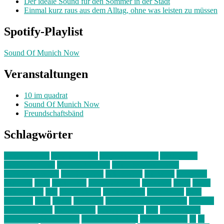
Der ideale Sound für den Sommer in der Stadt
Einmal kurz raus aus dem Alltag, ohne was leisten zu müssen
Spotify-Playlist
Sound Of Munich Now
Veranstaltungen
10 im quadrat
Sound Of Munich Now
Freundschaftsbänd
Schlagwörter
10 im Quadrat
Amelie Völker
Anastasia Trenkler
Ausstellung
bahnwärter thiel
Band der Woche
Bei Krause zu Hause
Beziehungsweise
ein abend mit
farbenladen
feierwerk
fotografie
Hip-Hop
indie
junge leute
junges münchen
Kolumne
kunst
Liebe
Lisi Wasmer
lmu
lost weekend
Louis Seibert
Max Fluder
mein
münchen
milla
musik
München
Münchens junge Kreative
neuland
ornella cosenza
Partnerschaft
Philipp Kreiter
pop
Rita Argauer
Sound Of Munich Now
Stefanie Witterauf
susanne krause
sz
sz