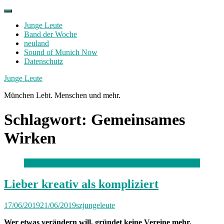
Skip
to
Junge Leute
content
Band der Woche
neuland
Sound of Munich Now
Datenschutz
Facebook
Twitter
Instagram
Junge Leute
München Lebt. Menschen und mehr.
Schlagwort:
Gemeinsames
Wirken
Lieber kreativ als kompliziert
17/06/2019
21/06/2019
szjungeleute
Wer etwas verändern will, gründet keine Vereine mehr,