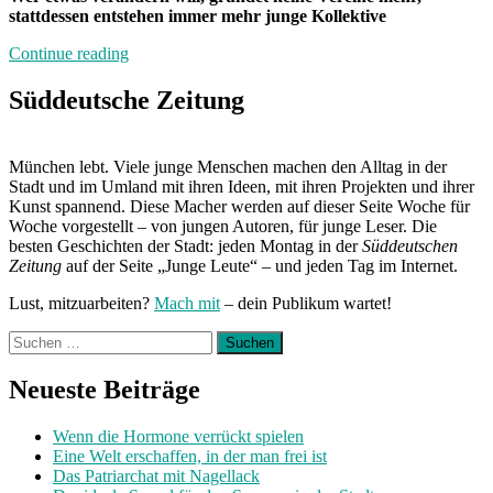
stattdessen entstehen immer mehr junge Kollektive
„Lieber
Continue reading
kreativ
als
Süddeutsche Zeitung
kompliziert“
München lebt. Viele junge Menschen machen den Alltag in der
Stadt und im Umland mit ihren Ideen, mit ihren Projekten und ihrer
Kunst spannend. Diese Macher werden auf dieser Seite Woche für
Woche vorgestellt – von jungen Autoren, für junge Leser. Die
besten Geschichten der Stadt: jeden Montag in der
Süddeutschen
Zeitung
auf der Seite „Junge Leute“ – und jeden Tag im Internet.
Lust, mitzuarbeiten?
Mach mit
– dein Publikum wartet!
Suchen
nach:
Neueste Beiträge
Wenn die Hormone verrückt spielen
Eine Welt erschaffen, in der man frei ist
Das Patriarchat mit Nagellack