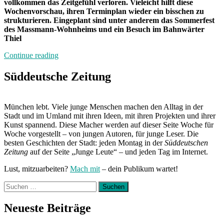
vollkommen das Zeitgefühl verloren. Vieleicht hilft diese
Wochenvorschau, ihren Terminplan wieder ein bisschen zu
strukturieren. Eingeplant sind unter anderem das Sommerfest
des Massmann-Wohnheims und ein Besuch im Bahnwärter
Thiel
„Von
Continue reading
Freitag
bis
Süddeutsche Zeitung
Freitag:
Unterwegs
mit
München lebt. Viele junge Menschen machen den Alltag in der
Aylin“
Stadt und im Umland mit ihren Ideen, mit ihren Projekten und ihrer
Kunst spannend. Diese Macher werden auf dieser Seite Woche für
Woche vorgestellt – von jungen Autoren, für junge Leser. Die
besten Geschichten der Stadt: jeden Montag in der
Süddeutschen
Zeitung
auf der Seite „Junge Leute“ – und jeden Tag im Internet.
Lust, mitzuarbeiten?
Mach mit
– dein Publikum wartet!
Suchen
nach:
Neueste Beiträge