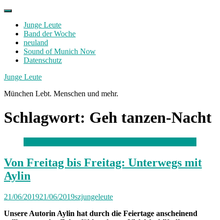
Skip
to
Junge Leute
content
Band der Woche
neuland
Sound of Munich Now
Datenschutz
Facebook
Twitter
Instagram
Junge Leute
München Lebt. Menschen und mehr.
Schlagwort:
Geh tanzen-Nacht
Von Freitag bis Freitag: Unterwegs mit
Aylin
21/06/2019
21/06/2019
szjungeleute
Unsere Autorin Aylin hat durch die Feiertage anscheinend