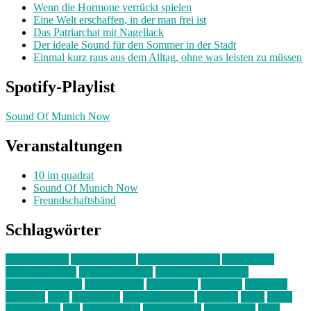
Wenn die Hormone verrückt spielen
Eine Welt erschaffen, in der man frei ist
Das Patriarchat mit Nagellack
Der ideale Sound für den Sommer in der Stadt
Einmal kurz raus aus dem Alltag, ohne was leisten zu müssen
Spotify-Playlist
Sound Of Munich Now
Veranstaltungen
10 im quadrat
Sound Of Munich Now
Freundschaftsbänd
Schlagwörter
10 im Quadrat
Amelie Völker
Anastasia Trenkler
Ausstellung
bahnwärter thiel
Band der Woche
Bei Krause zu Hause
Beziehungsweise
ein abend mit
farbenladen
feierwerk
fotografie
Hip-Hop
indie
junge leute
junges münchen
Kolumne
kunst
Liebe
Lisi Wasmer
lmu
lost weekend
Louis Seibert
Max Fluder
mein