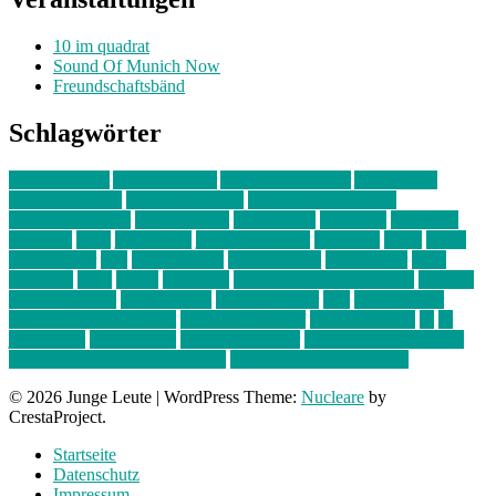
10 im quadrat
Sound Of Munich Now
Freundschaftsbänd
Schlagwörter
10 im Quadrat
Amelie Völker
Anastasia Trenkler
Ausstellung
bahnwärter thiel
Band der Woche
Bei Krause zu Hause
Beziehungsweise
ein abend mit
farbenladen
feierwerk
fotografie
Hip-Hop
indie
junge leute
junges münchen
Kolumne
kunst
Liebe
Lisi Wasmer
lmu
lost weekend
Louis Seibert
Max Fluder
mein
münchen
milla
musik
München
Münchens junge Kreative
neuland
ornella cosenza
Partnerschaft
Philipp Kreiter
pop
Rita Argauer
Sound Of Munich Now
Stefanie Witterauf
susanne krause
sz
sz
junge leute
szjungeleute
theresa parstorfer
Von Freitag bis Freitag
von freitag bis freitag münchen
Zeichen der Freundschaft
© 2026 Junge Leute
|
WordPress Theme:
Nucleare
by
CrestaProject.
Startseite
Datenschutz
Impressum