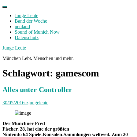
Skip
to
Junge Leute
content
Band der Woche
neuland
Sound of Munich Now
Datenschutz
Facebook
Twitter
Instagram
Junge Leute
München Lebt. Menschen und mehr.
Schlagwort:
gamescom
Alles unter Controller
30/05/2016
szjungeleute
Der Münchner Fred
Fischer, 28, hat eine der größten
Nintendo 64 Spiele-Konsolen-Sammlungen weltweit. Zum 20