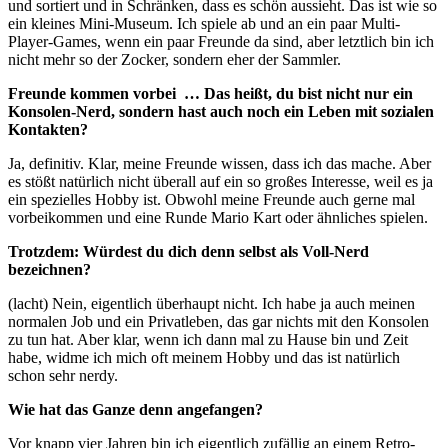
und sortiert und in Schränken, dass es schön aussieht. Das ist wie so
ein kleines Mini-Museum. Ich spiele ab und an ein paar Multi-
Player-Games, wenn ein paar Freunde da sind, aber letztlich bin ich
nicht mehr so der Zocker, sondern eher der Sammler.
Freunde kommen vorbei … Das heißt, du bist nicht nur ein
Konsolen-Nerd, sondern hast auch noch ein Leben mit sozialen
Kontakten?
Ja, definitiv. Klar, meine Freunde wissen, dass ich das mache. Aber
es stößt natürlich nicht überall auf ein so großes Interesse, weil es ja
ein spezielles Hobby ist. Obwohl meine Freunde auch gerne mal
vorbeikommen und eine Runde Mario Kart oder ähnliches spielen.
Trotzdem: Würdest du dich denn selbst als Voll-Nerd
bezeichnen?
(lacht) Nein, eigentlich überhaupt nicht. Ich habe ja auch meinen
normalen Job und ein Privatleben, das gar nichts mit den Konsolen
zu tun hat. Aber klar, wenn ich dann mal zu Hause bin und Zeit
habe, widme ich mich oft meinem Hobby und das ist natürlich
schon sehr nerdy.
Wie hat das Ganze denn angefangen?
Vor knapp vier Jahren bin ich eigentlich zufällig an einem Retro-