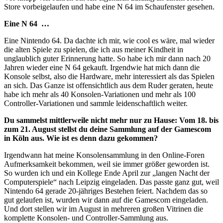
Store vorbeigelaufen und habe eine N 64 im Schaufenster gesehen.
Eine N 64 …
Eine Nintendo 64. Da dachte ich mir, wie cool es wäre, mal wieder
die alten Spiele zu spielen, die ich aus meiner Kindheit in
unglaublich guter Erinnerung hatte. So habe ich mir dann nach 20
Jahren wieder eine N 64 gekauft. Irgendwie hat mich dann die
Konsole selbst, also die Hardware, mehr interessiert als das Spielen
an sich. Das Ganze ist offensichtlich aus dem Ruder geraten, heute
habe ich mehr als 40 Konsolen-Variationen und mehr als 100
Controller-Variationen und sammle leidenschaftlich weiter.
Du sammelst mittlerweile nicht mehr nur zu Hause: Vom 18. bis
zum 21. August stellst du deine Sammlung auf der Gamescom
in Köln aus. Wie ist es denn dazu gekommen?
Irgendwann hat meine Konsolensammlung in den Online-Foren
Aufmerksamkeit bekommen, weil sie immer größer geworden ist.
So wurden ich und ein Kollege Ende April zur „langen Nacht der
Computerspiele“ nach Leipzig eingeladen. Das passte ganz gut, weil
Nintendo 64 gerade 20-jähriges Bestehen feiert. Nachdem das so
gut gelaufen ist, wurden wir dann auf die Gamescom eingeladen.
Und dort stellen wir im August in mehreren großen Vitrinen die
komplette Konsolen- und Controller-Sammlung aus.