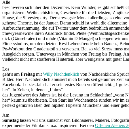
Alle
beschweren sich über den Dezember. Kein Wunder, es gibt schließlich
organisieren: Weihnachtsfeiern, Geschenke für die Liebsten, Zugticke
Hause, die Silvesterparty. Der stressigste Monat allerdings, so eine vo
gehegte Theorie, ist der Januar. Daran schuld ist wohl die allgemeine
Aufbruchsstimmung, die auf Twitter unter dem bedrohlich anmutend
#newyearnewme ihren Ausdruck findet. Pleite (Weihnachtsgeschenke)
dick (Gänsebraten) und müde (Vitamin D Mangel) schleppen wir uns i
Fitnessstudios, um dem letzten Rest Lebensfreude beim Bauch-, Beine
Po-Workout den Gnadenstoß zu versetzen. Bei so viel Stress muss ma
Ausgleich sorgen. Unterwegs in München von Freitag bis Freitag. 
vielleicht nicht mit strafferem Hinterteil, aber wenigstens mit guter La
Los
geht’s am
Freitag
mit
Willy Nachdenklich
von Nachdenkliche Sprüch
Bilder. Herr Nachdenklich amüsiert mich bereits seit geraumer Zeit au
Facebook. Letztes Jahr hat er sein erstes Buch veröffentlicht: „1 gu
her“. In Zeiten, in denen „I bims“
das Jugendwort des Jahres ist, ist die Lesung im Schlachthof „vong N
her“ kaum zu überbieten. Den Start ins Wochenende runden wir im a
perfekt gemixten Bier, den hipsten Hipstern Münchens und einer geh
Am
Samstag
lassen wir uns zunächst von Bildhauerei, Malerei, Fotografi
experimenteller Filmkunst u.a. inspirieren. Bei den
Offenen Ateliers 