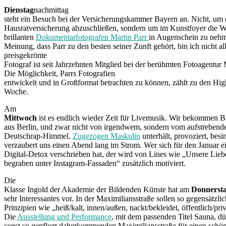
Dienstag
nachmittag
steht ein Besuch bei der Versicherungskammer Bayern an. Nicht, um 
Hausratversicherung abzuschließen, sondern um im Kunstfoyer die W
brillanten
Dokumentarfotografen Martin Parr
in Augenschein zu nehm
Meinung, dass Parr zu den besten seiner Zunft gehört, bin ich nicht al
preisgekrönte
Fotograf ist seit Jahrzehnten Mitglied bei der berühmten Fotoagentu
Die Möglichkeit, Parrs Fotografien
entwickelt und in Großformat betrachten zu können, zählt zu den High
Woche.
Am
Mittwoch
ist es endlich wieder Zeit für Livemusik. Wir bekommen 
aus Berlin, und zwar nicht von irgendwem, sondern vom aufstrebend
Deutschrap-Himmel.
Zugezogen Maskulin
unterhält, provoziert, besin
verzaubert uns einen Abend lang im Strom. Wer sich für den Januar e
Digital-Detox verschrieben hat, der wird von Lines wie „Unsere Liebe
begraben unter Instagram-Fassaden“ zusätzlich motiviert.
Die
Klasse Ingold der Akademie der Bildenden Künste hat am
Donnerst
sehr Interessantes vor. In der Maximiliansstraße sollen so gegensätzli
Prinzipien wie „heiß/kalt, innen/außen, nackt/bekleidet, öffentlich/pri
Die
Ausstellung und Performance
, mit dem passenden Titel Sauna, dür
sonst so gepflegt daherkommenden Maximiliansstraße für einen schön