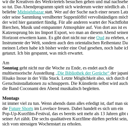
wir die Kreativen des Werkviertels besuchen gehen und mal nachsehen
so tut. Das Abendprogramm spielt sich wiederum weiter nördlich ab. In
beliebte
Midnightbazar
statt. Wer auf der Suche nach einer neuen Latz
oder seine Sammlung versilberter Suppenlöffel vervollständigen möch
der wird hier garantiert fündig. Für alle anderen wartet der Nachtfloh
Bierchen, Musik und entspannter Atmosphäre auf. Von dort aus ist es 
Katzensprung bis ins Import Export, wo man an diesem Abend seinen
Horizont erweitern kann. Es gibt dort nicht nur eine
Oud
zu erleben, e
Instrumente der Welt, sondern auch den orientalischen Reihentanz Da
meinen Leben habe ich bisher weder eine Oud gesehen, noch habe i
getanzt. Ich bin gespannt, was mich erwartet.
Am
Sonntag
geht nicht nur die Woche zu Ende, es endet auch die
multisensorische Ausstellung
„Die Bibliothek der Gerüche“
der japan
Hisako Inoue in der Villa Stuck. Letzte Möglichkeit also, sich durch 
Geruchsinstallationen zu schnuppern. Die Künstlerin selbst wird auch 
die Band Coconami den Abend musikalisch begleiten.
Montags
ist immer viel zu tun. Wenn abends dann alles erledigt ist, darf man si
die
Future Shorts
im Lovelace freuen. Dabei handelt es sich um ein
Pop-Up-Kurzfilm-Festival, das es bereits seit mehr als 13 Jahren gibt
seiner Art zählt. Die sechs qualitativen Kurzfilme dürften perfekt sein
sich vom stressigen Wochenstart zu erholen.