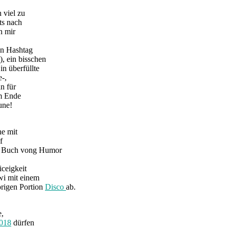
 viel zu
ts nach
n mir
en Hashtag
, ein bisschen
n überfüllte
-,
n für
Am Ende
une!
e mit
f
tes Buch vong Humor
iceigkeit
wi mit einem
örigen Portion
Disco
ab.
e,
2018
dürfen