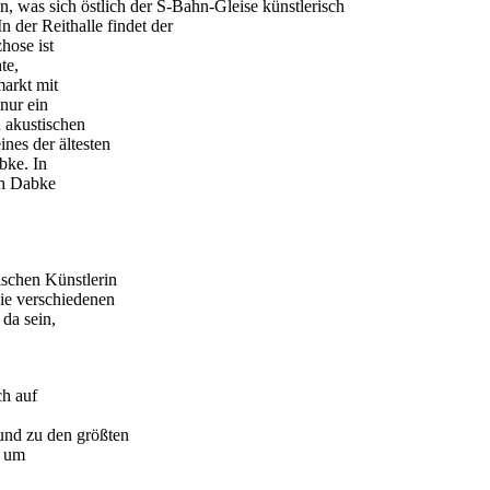
, was sich östlich der S-Bahn-Gleise künstlerisch
 der Reithalle findet der
hose ist
te,
markt mit
nur ein
 akustischen
ines der ältesten
bke. In
ch Dabke
ischen Künstlerin
die verschiedenen
da sein,
ch auf
 und zu den größten
, um