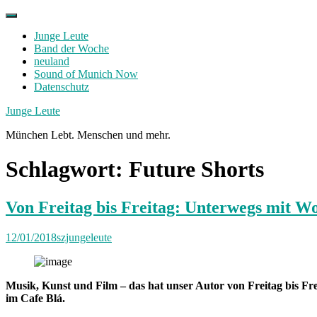
Skip
to
Junge Leute
content
Band der Woche
neuland
Sound of Munich Now
Datenschutz
Facebook
Twitter
Instagram
Junge Leute
München Lebt. Menschen und mehr.
Schlagwort:
Future Shorts
Von Freitag bis Freitag: Unterwegs mit W
12/01/2018
szjungeleute
Musik, Kunst und Film – das hat unser Autor von Freitag bis Fre
im Cafe Blá.