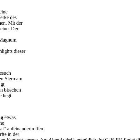
eine
erke des
en. Mit der
leine. Der
r Magnum.
lights dieser
Besuch
en Stern am
gt,
in bisschen
 liegt
ag
etwas
che
vat“ aufeinandertreffen.
fte in der
en Kontrast sorgen. Am Abend wird’s gemütlich. Im Café Blá findet di