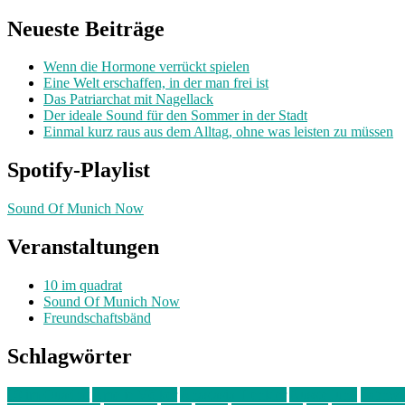
nach:
Neueste Beiträge
Wenn die Hormone verrückt spielen
Eine Welt erschaffen, in der man frei ist
Das Patriarchat mit Nagellack
Der ideale Sound für den Sommer in der Stadt
Einmal kurz raus aus dem Alltag, ohne was leisten zu müssen
Spotify-Playlist
Sound Of Munich Now
Veranstaltungen
10 im quadrat
Sound Of Munich Now
Freundschaftsbänd
Schlagwörter
10 im Quadrat
Amelie Völker
Anastasia Trenkler
Ausstellung
bahnwär