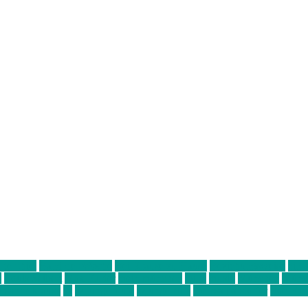
ter thiel
Band der Woche
Bei Krause zu Hause
Beziehungsweise
ein 
d
Louis Seibert
Max Fluder
mein münchen
milla
musik
München
Münch
usanne krause
sz
sz junge leute
szjungeleute
theresa parstorfer
Von Frei