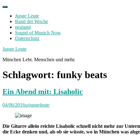
Skip
to
Junge Leute
content
Band der Woche
neuland
Sound of Munich Now
Datenschutz
Facebook
Twitter
Instagram
Junge Leute
München Lebt. Menschen und mehr.
Schlagwort:
funky beats
Ein Abend mit: Lisaholic
04/06/2016
szjungeleute
Die Gitarre allein reichte Lisaholic schnell nicht mehr zur Unte
die Ecke denken und, als ob sie wüsste, wo in München was abg