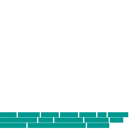
abend mit
farbenladen
feierwerk
fotografie
Hip-Hop
indie
junge leute
ens junge Kreative
neuland
ornella cosenza
Partnerschaft
Philipp
tag bis Freitag
von freitag bis freitag münchen
Zeichen der