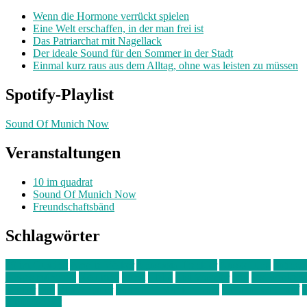
Wenn die Hormone verrückt spielen
Eine Welt erschaffen, in der man frei ist
Das Patriarchat mit Nagellack
Der ideale Sound für den Sommer in der Stadt
Einmal kurz raus aus dem Alltag, ohne was leisten zu müssen
Spotify-Playlist
Sound Of Munich Now
Veranstaltungen
10 im quadrat
Sound Of Munich Now
Freundschaftsbänd
Schlagwörter
10 im Quadrat
Amelie Völker
Anastasia Trenkler
Ausstellung
bahnwär
junges münchen
Kolumne
kunst
Liebe
Lisi Wasmer
lmu
lost weeken
Kreiter
pop
Rita Argauer
Sound Of Munich Now
Stefanie Witterauf
s
Freundschaft