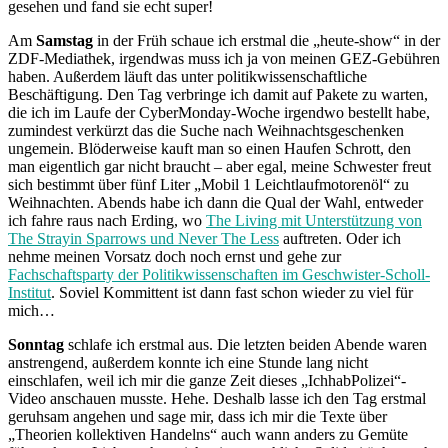
gesehen und fand sie echt super!
Am
Samstag
in der Früh schaue ich erstmal die „heute-show“ in der
ZDF-Mediathek, irgendwas muss ich ja von meinen GEZ-Gebühren
haben. Außerdem läuft das unter politikwissenschaftliche
Beschäftigung. Den Tag verbringe ich damit auf Pakete zu warten,
die ich im Laufe der CyberMonday-Woche irgendwo bestellt habe,
zumindest verkürzt das die Suche nach Weihnachtsgeschenken
ungemein. Blöderweise kauft man so einen Haufen Schrott, den
man eigentlich gar nicht braucht – aber egal, meine Schwester freut
sich bestimmt über fünf Liter „Mobil 1 Leichtlaufmotorenöl“ zu
Weihnachten. Abends habe ich dann die Qual der Wahl, entweder
ich fahre raus nach Erding, wo
The Living mit Unterstützung von
The Strayin Sparrows und Never The Less
auftreten. Oder ich
nehme meinen Vorsatz doch noch ernst und gehe zur
Fachschaftsparty der Politikwissenschaften im Geschwister-Scholl-
Institut
. Soviel Kommittent ist dann fast schon wieder zu viel für
mich…
Sonntag
schlafe ich erstmal aus. Die letzten beiden Abende waren
anstrengend, außerdem konnte ich eine Stunde lang nicht
einschlafen, weil ich mir die ganze Zeit dieses „IchhabPolizei“-
Video anschauen musste. Hehe. Deshalb lasse ich den Tag erstmal
geruhsam angehen und sage mir, dass ich mir die Texte über
„Theorien kollektiven Handelns“ auch wann anders zu Gemüte