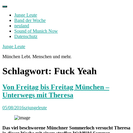
Skip
to
Junge Leute
content
Band der Woche
neuland
Sound of Munich Now
Datenschutz
Facebook
Twitter
Instagram
Junge Leute
München Lebt. Menschen und mehr.
Schlagwort:
Fuck Yeah
Von Freitag bis Freitag München –
Unterwegs mit Theresa
05/08/2016
szjungeleute
Das viel beschworene Münchner Sommerloch versucht Theresa