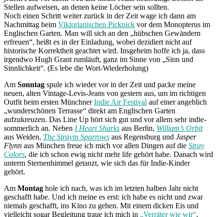
Stellen aufweisen, an denen keine Löcher sein sollten.
Noch einen Schritt weiter zurück in der Zeit wage ich dann am
Nachmittag beim
Viktorianischen Picknick
vor dem Monopterus im
Englischen Garten. Man will sich an den „hübschen Gewändern
erfreuen“, heißt es in der Einladung, wobei dezidiert nicht auf
historische Korrektheit geachtet wird. Insgeheim hoffe ich ja, dass
irgendwo Hugh Grant rumläuft, ganz im Sinne von „Sinn und
Sinnlichkeit“. (Es lebe die Wort-Wiederholung)
Am
Sonntag
spule ich wieder vor in der Zeit und packe meine
neuen, alten Vintage-Levis-Jeans von gestern aus, um im richtigen
Outfit beim ersten Münchner
Indie Air Festival
auf einer angeblich
„wunderschönen Terrasse“ direkt am Englischen Garten
aufzukreuzen. Das Line Up hört sich gut und vor allem sehr indie-
sommerlich an. Neben
I Heart Sharks
aus Berlin,
William’s Orbit
aus Weiden,
The Strayin Sparrows
aus Regensburg und
Jasper
Flynn
aus München freue ich mich vor allen Dingen auf die
Stray
Colors
, die ich schon ewig nicht mehr life gehört habe. Danach wird
unterm Sternenhimmel getanzt, wie sich das für Indie-Kinder
gehört.
Am
Montag
hole ich nach, was ich im letzten halben Jahr nicht
geschafft habe. Und ich meine es erst: ich habe es nicht und zwar
niemals geschafft, ins Kino zu gehen. Mit einem dicken Eis und
vielleicht sogar Begleitung traue ich mich in
„Verräter wie wir“
.