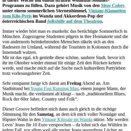
in dieser Woche mit einem straffen Wohlfühl-Sommer-
Programm zu füllen. Dazu gehört Musik von den
Stray Colors
unter einem sommerlichen Sternenhimmel,
Vintage-Klamotten
zum Kilo-Preis
im Wanda und Akkordeon-Pop der
österreichischen Band
folkshilfe
auf dem Theatron
.
Immer wieder hört man es munkeln: das berüchtigte Sommerloch in
München. Zugezogene Studenten pilgern in ihre Heimatorte und die
von andernorts heimkehrenden Menschen räkeln sich an den
Badeseen im Umland, während die Touristen in Kolonnen durch die
Innenstadt walzen.
Mir ist das egal, ich genieße diese schöne, saubere Stadt, bevor ich
ihr im Oktober wieder einmal für einige Zeit den Rücken kehren
werde, und mache mich auf die Suche nach kulturellem Partyleben
trotz vorlesungsfreier Zeit.
Sehr entspannt fange ich damit am
Freitag
Abend an. Am
Stadtstrand bei
Young Fast Running Man
, einem jungen Mann, der
Musik macht, die verdammt alt klingt – nach „traditionellem Blues,
Rock der 60er Jahre, Country und Folk“.
Dieser Groove befördert mich dann auch gleich in die richtige
Stimmung für den
Samstag
, an dem ich mich voller Nostalgie und
Hipster-Wahn in den
Vintage Kilosale im Wanda
stürze. Mir werden
Levis’ Jeans für 10 Euro versprochen – da lohnt sich das Wühlen in
jedem Fall, vor allem weil alle meine Jeans neuerdings Löcher an