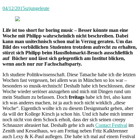
04/12/2015
szjungeleute
Life ist too short for boring music – Besser könnte man eine
Woche mit Philipp wahrscheinlich nicht beschreiben. Dabei
kann man unitechnisch schon mal in Verzug geraten. Um das
Bild des vorbildlichen Studenten trotzdem aufrecht zu erhalten,
stürzt sich Philipp beim Hausflohmarkt-Besuch ausschließlich
auf Bücher und lässt sich gelegentlich am Institut blicken,
wenn auch nur zur Fachschaftsparty.
Ich studiere Politikwissenschaft. Diese Tatsache habe ich die letzten
Wochen fast vergessen, bei allem was in München so los war –
besonders so musik-technisch! Deshalb habe ich beschlossen, diese
Woche wieder seriöser anzugehen und mich mit Dingen rund um
mein Studium zu befassen. Doch
freitags
habe ich frei, also kann
ich was anderes machen, ist ja auch noch nicht wirklich „diese
Woche“. Eigentlich wollte ich zu diesem Designmarkt gehen, aber
da will der Kollege Kirsch ja schon hin. Und ich habe mich immer
noch nicht von dem Schock erholt, dass der sich seinen creepy
Schnauzer abrasiert hat. Deshalb gehe ich aufs
Contact Festival
im
Zenith und Kesselhaus, wo am Freitag neben Fritz Kalkbrenner
auch Lexy & K-Paul auflegen. Die habe ich mal auf einem Festival