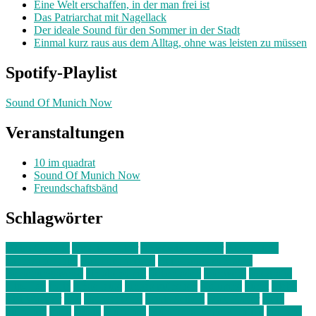
Eine Welt erschaffen, in der man frei ist
Das Patriarchat mit Nagellack
Der ideale Sound für den Sommer in der Stadt
Einmal kurz raus aus dem Alltag, ohne was leisten zu müssen
Spotify-Playlist
Sound Of Munich Now
Veranstaltungen
10 im quadrat
Sound Of Munich Now
Freundschaftsbänd
Schlagwörter
10 im Quadrat
Amelie Völker
Anastasia Trenkler
Ausstellung
bahnwärter thiel
Band der Woche
Bei Krause zu Hause
Beziehungsweise
ein abend mit
farbenladen
feierwerk
fotografie
Hip-Hop
indie
junge leute
junges münchen
Kolumne
kunst
Liebe
Lisi Wasmer
lmu
lost weekend
Louis Seibert
Max Fluder
mein
münchen
milla
musik
München
Münchens junge Kreative
neuland