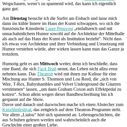
Wegschauen, wenn’s zu spannend wird, das kann ich eigentlich
ganz gut.
Am
Dienstag
besuche ich die Surfer am Eisbach und lasse mich
dann ins kühle Innere im Haus der Kunst schwappen, wo sich die
französische Künstlerin
Laure Prouvost
„einfallsreich und mit
unnachahmlichem Humor sowohl auf die Architektur der Mittelhalle
als auch auf das Haus der Kunst als Institution bezieht“. Nicht dass
ich etwas von Architektur und ihrer Verbindung und Umsetzung mit
Humor verstehen würde, aber wirken lassen kann man das Ganze ja
trotzdem.
Humorig geht es am
Mittwoch
weiter, denn ich beschließe, dass
eine Band, die sich
Fuck Yeah
nennt, das Leben nicht allzu ernst
nehmen kann. Das
Theatron
wird mit ihnen zur Kulisse für eine
Mischung aus Hunter S. Thomson und Lou Reed, die „sich von
Wire, T-Rex, Babyshambles und Velvet Underground die Gitarren
verstimmen“ lassen, „um dann Graham Coxon aufs Effektpedal zu
kotzen“. Schon allein wegen dieser Bandbeschreibung bin ich
gespannt auf die Show.
Davor und danach und dazwischen mache ich einen Abstecher zum
Kurzfilmfestival
, das zeitgleich auf dem Theatron-Programm steht.
Vor allem „Lialou“ hört sich spannend an. Lebensgeschichten, die
aus Schuhen gelesen werden und wahrscheinlich auch die
Geschichte einer großen Liebe.