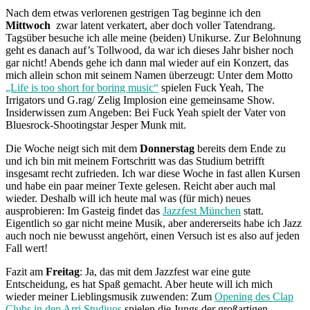
Nach dem etwas verlorenen gestrigen Tag beginne ich den
Mittwoch
zwar latent verkatert, aber doch voller Tatendrang.
Tagsüber besuche ich alle meine (beiden) Unikurse. Zur Belohnung
geht es danach auf’s Tollwood, da war ich dieses Jahr bisher noch
gar nicht! Abends gehe ich dann mal wieder auf ein Konzert, das
mich allein schon mit seinem Namen überzeugt: Unter dem Motto
„Life is too short for boring music“
spielen Fuck Yeah, The
Irrigators und G.rag/ Zelig Implosion eine gemeinsame Show.
Insiderwissen zum Angeben: Bei Fuck Yeah spielt der Vater von
Bluesrock-Shootingstar Jesper Munk mit.
Die Woche neigt sich mit dem
Donnerstag
bereits dem Ende zu
und ich bin mit meinem Fortschritt was das Studium betrifft
insgesamt recht zufrieden. Ich war diese Woche in fast allen Kursen
und habe ein paar meiner Texte gelesen. Reicht aber auch mal
wieder. Deshalb will ich heute mal was (für mich) neues
ausprobieren: Im Gasteig findet das
Jazzfest München
statt.
Eigentlich so gar nicht meine Musik, aber andererseits habe ich Jazz
auch noch nie bewusst angehört, einen Versuch ist es also auf jeden
Fall wert!
Fazit am
Freitag
: Ja, das mit dem Jazzfest war eine gute
Entscheidung, es hat Spaß gemacht. Aber heute will ich mich
wieder meiner Lieblingsmusik zuwenden: Zum
Opening des Clap
Clubs in den Arri Studiuos
spielen die Jungs der großartigen