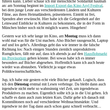
führen kann. Lieber schaue ich mir menschliche Solidarität hautnah
an: am Sonntag beginnt im
Import Export das Kino Asyl Festival
,
bei dem junge Leute aus verschiedensten Ländern und Kulturen
Filme, aus ihren Heimatländern, präsentieren. Eintritt ist frei,
Spenden aber erwünscht. Hier habe ich die Gelegenheit auf der
Leinwand Einblicke in Kulturen zu bekommen, die in der Form in
München bisher noch nicht möglich waren. Hingehen!
Gestern war ich sehr lange im Kino, am
Montag
muss ich dann
wohl mal was für die Uni machen. Also Bücher rausgesucht, Laptop
auf und los geht’s. Allerdings geht das wie immer in die falsche
Richtung los: Nach einigen Stunden ziemlich unproduktiven
Rumglicken, fällt mir auf, dass ich abends ja auf den
Hausflohmarkt
ins Provisorium
gehen könnte. Bei sowas habe ich es immer
besonders auf Bücher abgesehen. Hoffentlich kann ich auch heute
wieder was abstauben. Vielleicht ja sogar etwas
Politikwissenschaftliches.
Jup, ich habe mir gestern echt viele Bücher gekauft. Logisch, dass
ich den
Dienstag
erstmal mit Lesen verbringe. Da bleibt dann auch
irgendwie nicht mehr so wahnsinnig viel Zeit, um irgendetwas
Produktives zu machen. Eigentlich sollte ich ja in die Uni gehen. Ich
schaffe es dann auch zum letzten Kurs. Dafür gehe ich danach mit
Kommilitonen noch auf verschiedene Weihnachtsmärkte. Und
irgendwie ist der Tag dann auch schon ganz schnell verbracht…