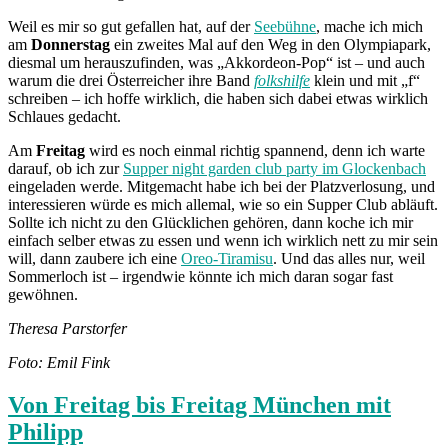
Weil es mir so gut gefallen hat, auf der
Seebühne
, mache ich mich
am
Donnerstag
ein zweites Mal auf den Weg in den Olympiapark,
diesmal um herauszufinden, was „Akkordeon-Pop“ ist – und auch
warum die drei Österreicher ihre Band
folkshilfe
klein und mit „f“
schreiben – ich hoffe wirklich, die haben sich dabei etwas wirklich
Schlaues gedacht.
Am
Freitag
wird es noch einmal richtig spannend, denn ich warte
darauf, ob ich zur
Supper night garden club party im Glockenbach
eingeladen werde. Mitgemacht habe ich bei der Platzverlosung, und
interessieren würde es mich allemal, wie so ein Supper Club abläuft.
Sollte ich nicht zu den Glücklichen gehören, dann koche ich mir
einfach selber etwas zu essen und wenn ich wirklich nett zu mir sein
will, dann zaubere ich eine
Oreo-Tiramisu
. Und das alles nur, weil
Sommerloch ist – irgendwie könnte ich mich daran sogar fast
gewöhnen.
Theresa Parstorfer
Foto: Emil Fink
Von Freitag bis Freitag München mit
Philipp