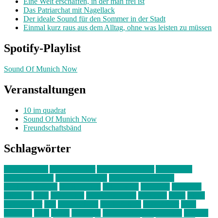
Eine Welt erschaffen, in der man frei ist
Das Patriarchat mit Nagellack
Der ideale Sound für den Sommer in der Stadt
Einmal kurz raus aus dem Alltag, ohne was leisten zu müssen
Spotify-Playlist
Sound Of Munich Now
Veranstaltungen
10 im quadrat
Sound Of Munich Now
Freundschaftsbänd
Schlagwörter
10 im Quadrat
Amelie Völker
Anastasia Trenkler
Ausstellung
bahnwärter thiel
Band der Woche
Bei Krause zu Hause
Beziehungsweise
ein abend mit
farbenladen
feierwerk
fotografie
Hip-Hop
indie
junge leute
junges münchen
Kolumne
kunst
Liebe
Lisi Wasmer
lmu
lost weekend
Louis Seibert
Max Fluder
mein
münchen
milla
musik
München
Münchens junge Kreative
neuland