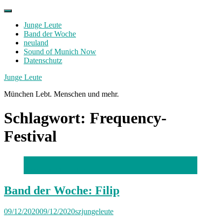
Skip
to
Junge Leute
content
Band der Woche
neuland
Sound of Munich Now
Datenschutz
Facebook
Twitter
Instagram
Junge Leute
München Lebt. Menschen und mehr.
Schlagwort:
Frequency-
Festival
Foto: Kathrin Heinzle
Band der Woche: Filip
09/12/2020
09/12/2020
szjungeleute