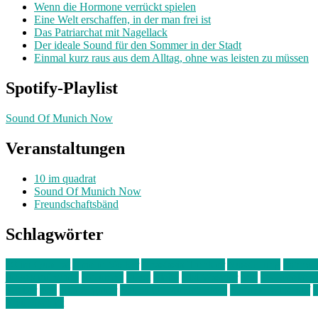
Wenn die Hormone verrückt spielen
Eine Welt erschaffen, in der man frei ist
Das Patriarchat mit Nagellack
Der ideale Sound für den Sommer in der Stadt
Einmal kurz raus aus dem Alltag, ohne was leisten zu müssen
Spotify-Playlist
Sound Of Munich Now
Veranstaltungen
10 im quadrat
Sound Of Munich Now
Freundschaftsbänd
Schlagwörter
10 im Quadrat
Amelie Völker
Anastasia Trenkler
Ausstellung
bahnwär
junges münchen
Kolumne
kunst
Liebe
Lisi Wasmer
lmu
lost weeken
Kreiter
pop
Rita Argauer
Sound Of Munich Now
Stefanie Witterauf
s
Freundschaft