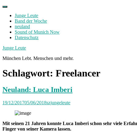
Skip
to
Junge Leute
content
Band der Woche
neuland
Sound of Munich Now
Datenschutz
Facebook
Twitter
Instagram
Junge Leute
München Lebt. Menschen und mehr.
Schlagwort:
Freelancer
Neuland: Luca Imberi
19/12/2017
05/06/2018
szjungeleute
Mit seinen 21 Jahren konnte Luca Imberi schon sehr viele Erfah
Finger von seiner Kamera lassen.