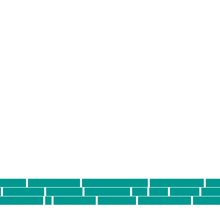
ter thiel
Band der Woche
Bei Krause zu Hause
Beziehungsweise
ein 
d
Louis Seibert
Max Fluder
mein münchen
milla
musik
München
Münch
usanne krause
sz
sz junge leute
szjungeleute
theresa parstorfer
Von Frei