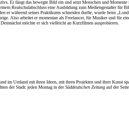
ktivs. Er fängt das bewegte Bild ein und setzt Menschen und Momente i
 seinem Realschulabschluss eine Ausbildung zum Mediengestalter für Bi
den er während seines Praktikums schneiden durfte, wurde beim „Londo
ige. Also arbeitet er momentan als Freelancer, für Musiker und für eine
Demnächst möchte er sich vielleicht an Kurzfilmen ausprobieren.
und im Umland mit ihren Ideen, mit ihren Projekten und ihrer Kunst 
chten der Stadt: jeden Montag in der
Süddeutschen Zeitung
auf der Seit