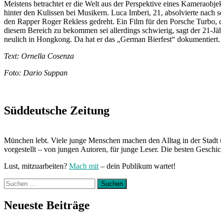
Meistens betrachtet er die Welt aus der Perspektive eines Kameraobje
hinter den Kulissen bei Musikern. Luca Imberi, 21, absolvierte nach
den Rapper Roger Rekless gedreht. Ein Film für den Porsche Turbo, 
diesem Bereich zu bekommen sei allerdings schwierig, sagt der 21-Jähr
neulich in Hongkong. Da hat er das „German Bierfest“ dokumentiert. 
Text: Ornella Cosenza
Fo
to: Dario Suppan
Süddeutsche Zeitung
München lebt. Viele junge Menschen machen den Alltag in der Stadt 
vorgestellt – von jungen Autoren, für junge Leser. Die besten Geschi
Lust, mitzuarbeiten?
Mach mit
– dein Publikum wartet!
Suchen
nach:
Neueste Beiträge