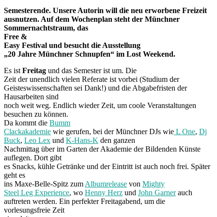
Semesterende. Unsere Autorin will die neu erworbene Freizeit
ausnutzen. Auf dem Wochenplan steht der Münchner
Sommernachtstraum, das
Free &
Easy Festival und besucht die Ausstellung
„20 Jahre Münchner Schnupfen“ im Lost Weekend.
Es ist
Freitag
und das Semester ist um. Die
Zeit der unendlich vielen Referate ist vorbei (Studium der
Geisteswissenschaften sei Dank!) und die Abgabefristen der
Hausarbeiten sind
noch weit weg. Endlich wieder Zeit, um coole Veranstaltungen
besuchen zu können.
Da kommt die
Bumm
Clackakademie
wie gerufen, bei der Münchner DJs wie
L One
,
Dj
Buck
,
Leo Lex
und
K-Hans-K
den ganzen
Nachmittag über im Garten der Akademie der Bildenden Künste
auflegen. Dort gibt
es Snacks, kühle Getränke und der Eintritt ist auch noch frei. Später
geht es
ins Maxe-Belle-Spitz zum
Albumrelease
von
Mighty
Steel Leg Experience
, wo
Henny Herz
und
John Garner
auch
auftreten werden. Ein perfekter Freitagabend, um die
vorlesungsfreie Zeit