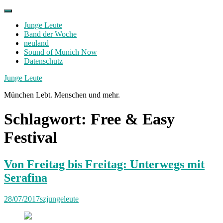
Skip
to
Junge Leute
content
Band der Woche
neuland
Sound of Munich Now
Datenschutz
Facebook
Twitter
Instagram
Junge Leute
München Lebt. Menschen und mehr.
Schlagwort:
Free & Easy
Festival
Von Freitag bis Freitag: Unterwegs mit
Serafina
28/07/2017
szjungeleute