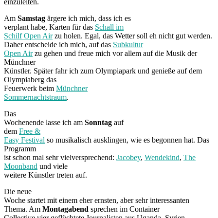
einzuleiten.
Am
Samstag
ärgere ich mich, dass ich es
verplant habe, Karten für das
Schall im
Schilf Open Air
zu holen. Egal, das Wetter soll eh nicht gut werden.
Daher entscheide ich mich, auf das
Subkultur
Open Air
zu gehen und freue mich vor allem auf die Musik der
Münchner
Künstler. Später fahr ich zum Olympiapark und genieße auf dem
Olympiaberg das
Feuerwerk beim
Münchner
Sommernachtstraum
.
Das
Wochenende lasse ich am
Sonntag
auf
dem
Free &
Easy Festival
so musikalisch ausklingen, wie es begonnen hat. Das
Programm
ist schon mal sehr vielversprechend:
Jacobey
,
Wendekind
,
The
Moonband
und viele
weitere Künstler treten auf.
Die neue
Woche startet mit einem eher ernsten, aber sehr interessanten
Thema. Am
Montagabend
sprechen im Container
Collective vier geflüchtete Journalisten aus Uganda, Syrien,