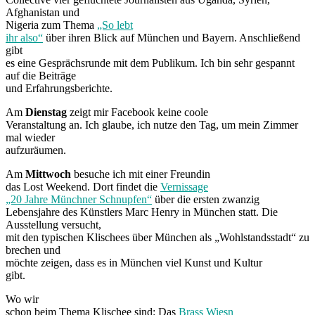
Afghanistan und
Nigeria zum Thema
„So lebt
ihr also“
über ihren Blick auf München und Bayern. Anschließend
gibt
es eine Gesprächsrunde mit dem Publikum. Ich bin sehr gespannt
auf die Beiträge
und Erfahrungsberichte.
Am
Dienstag
zeigt mir Facebook keine coole
Veranstaltung an. Ich glaube, ich nutze den Tag, um mein Zimmer
mal wieder
aufzuräumen.
Am
Mittwoch
besuche ich mit einer Freundin
das Lost Weekend. Dort findet die
Vernissage
„20 Jahre Münchner Schnupfen“
über die ersten zwanzig
Lebensjahre des Künstlers Marc Henry in München statt. Die
Ausstellung versucht,
mit den typischen Klischees über München als „Wohlstandsstadt“ zu
brechen und
möchte
zeigen, dass es in München viel Kunst und Kultur
gibt.
Wo wir
schon beim Thema Klischee sind: Das
Brass Wiesn