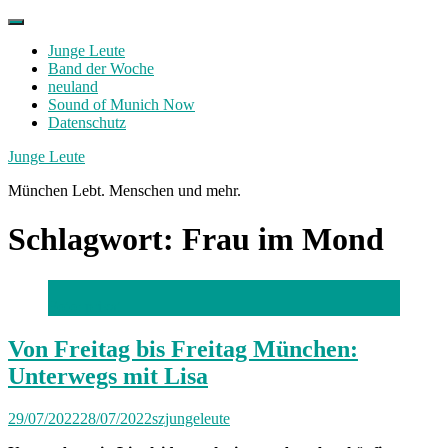
Skip
to
Junge Leute
content
Band der Woche
neuland
Sound of Munich Now
Datenschutz
Facebook
Twitter
Instagram
Junge Leute
München Lebt. Menschen und mehr.
Schlagwort:
Frau im Mond
Foto: privat
Von Freitag bis Freitag München:
Unterwegs mit Lisa
29/07/2022
28/07/2022
szjungeleute