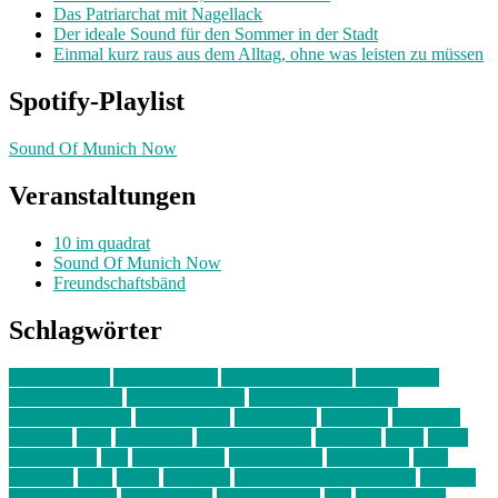
Das Patriarchat mit Nagellack
Der ideale Sound für den Sommer in der Stadt
Einmal kurz raus aus dem Alltag, ohne was leisten zu müssen
Spotify-Playlist
Sound Of Munich Now
Veranstaltungen
10 im quadrat
Sound Of Munich Now
Freundschaftsbänd
Schlagwörter
10 im Quadrat
Amelie Völker
Anastasia Trenkler
Ausstellung
bahnwärter thiel
Band der Woche
Bei Krause zu Hause
Beziehungsweise
ein abend mit
farbenladen
feierwerk
fotografie
Hip-Hop
indie
junge leute
junges münchen
Kolumne
kunst
Liebe
Lisi Wasmer
lmu
lost weekend
Louis Seibert
Max Fluder
mein
münchen
milla
musik
München
Münchens junge Kreative
neuland
ornella cosenza
Partnerschaft
Philipp Kreiter
pop
Rita Argauer