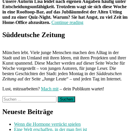
Unsere Autorin Lisa leidet nach eigenen Angaben häufig unter
Entscheidungsunfähigkeit. Trotzdem wagt sie sich diese Woche
in eine Rooftoop-Bar, auf das Jubiläumsfest der Alten Utting
und zu einer Quiz-Night. Warum? Sie hat Angst, zu viel Zeit im
„Von
Home-Office abzusitzen.
Continue reading
Freitag
bis
Süddeutsche Zeitung
Freitag
München:
Unterwegs
München lebt. Viele junge Menschen machen den Alltag in der
mit
Stadt und im Umland mit ihren Ideen, mit ihren Projekten und ihrer
Lisa“
Kunst spannend. Diese Macher werden auf dieser Seite Woche für
Woche vorgestellt – von jungen Autoren, für junge Leser. Die
besten Geschichten der Stadt: jeden Montag in der
Süddeutschen
Zeitung
auf der Seite „Junge Leute“ – und jeden Tag im Internet.
Lust, mitzuarbeiten?
Mach mit
– dein Publikum wartet!
Suchen
nach:
Neueste Beiträge
Wenn die Hormone verrückt spielen
Eine Welt erschaffen, in der man frei ist