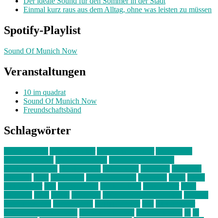
Der ideale Sound für den Sommer in der Stadt
Einmal kurz raus aus dem Alltag, ohne was leisten zu müssen
Spotify-Playlist
Sound Of Munich Now
Veranstaltungen
10 im quadrat
Sound Of Munich Now
Freundschaftsbänd
Schlagwörter
10 im Quadrat
Amelie Völker
Anastasia Trenkler
Ausstellung
bahnwärter thiel
Band der Woche
Bei Krause zu Hause
Beziehungsweise
ein abend mit
farbenladen
feierwerk
fotografie
Hip-Hop
indie
junge leute
junges münchen
Kolumne
kunst
Liebe
Lisi Wasmer
lmu
lost weekend
Louis Seibert
Max Fluder
mein
münchen
milla
musik
München
Münchens junge Kreative
neuland
ornella cosenza
Partnerschaft
Philipp Kreiter
pop
Rita Argauer
Sound Of Munich Now
Stefanie Witterauf
susanne krause
sz
sz