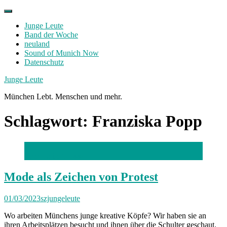
Skip
to
Junge Leute
content
Band der Woche
neuland
Sound of Munich Now
Datenschutz
Facebook
Twitter
Instagram
Junge Leute
München Lebt. Menschen und mehr.
Schlagwort:
Franziska Popp
Foto: Robert Haas
Mode als Zeichen von Protest
01/03/2023
szjungeleute
Wo arbeiten Münchens junge kreative Köpfe? Wir haben sie an
ihren Arbeitsplätzen besucht und ihnen über die Schulter geschaut.