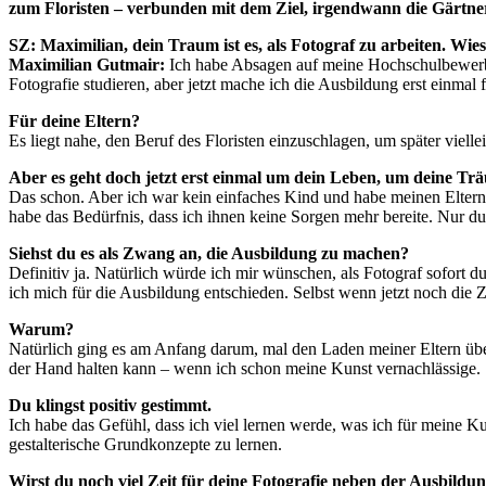
zum Floristen – verbunden mit dem Ziel, irgendwann die Gärtne
SZ: Maximilian, dein Traum ist es, als Fotograf zu arbeiten. Wies
Maximilian Gutmair:
Ich habe Absagen auf meine Hochschulbewerb
Fotografie studieren, aber jetzt mache ich die Ausbildung erst einmal
Für deine Eltern?
Es liegt nahe, den Beruf des Floristen einzuschlagen, um später viell
Aber es geht doch jetzt erst einmal um dein Leben, um deine Tr
Das schon. Aber ich war kein einfaches Kind und habe meinen Eltern 
habe das Bedürfnis, dass ich ihnen keine Sorgen mehr bereite. Nur du
Siehst du es als Zwang an, die Ausbildung zu machen?
Definitiv ja. Natürlich würde ich mir wünschen, als Fotograf sofort d
ich mich für die Ausbildung entschieden. Selbst wenn jetzt noch die
Warum?
Natürlich ging es am Anfang darum, mal den Laden meiner Eltern üb
der Hand halten kann – wenn ich schon meine Kunst vernachlässige.
Du klingst positiv gestimmt.
Ich habe das Gefühl, dass ich viel lernen werde, was ich für meine 
gestalterische Grundkonzepte zu lernen.
Wirst du noch viel Zeit für deine Fotografie neben der Ausbildu