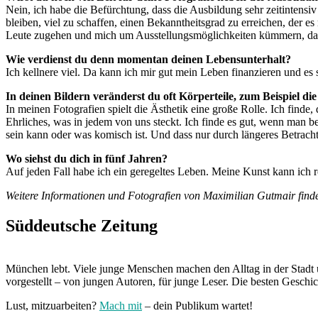
Nein, ich habe die Befürchtung, dass die Ausbildung sehr zeitinten
bleiben, viel zu schaffen, einen Bekanntheitsgrad zu erreichen, der es
Leute zugehen und mich um Ausstellungsmöglichkeiten kümmern, da wa
Wie verdienst du denn momentan deinen Lebensunterhalt?
Ich kellnere viel. Da kann ich mir gut mein Leben finanzieren und es 
In deinen Bildern veränderst du oft Körperteile, zum Beispiel di
In meinen Fotografien spielt die Ästhetik eine große Rolle. Ich finde
Ehrliches, was in jedem von uns steckt. Ich finde es gut, wenn man b
sein kann oder was komisch ist. Und dass nur durch längeres Betrach
Wo siehst du dich in fünf Jahren?
Auf jeden Fall habe ich ein geregeltes Leben. Meine Kunst kann ich r
Weitere Informationen und Fotografien von Maximilian Gutmair find
Süddeutsche Zeitung
München lebt. Viele junge Menschen machen den Alltag in der Stadt 
vorgestellt – von jungen Autoren, für junge Leser. Die besten Geschi
Lust, mitzuarbeiten?
Mach mit
– dein Publikum wartet!