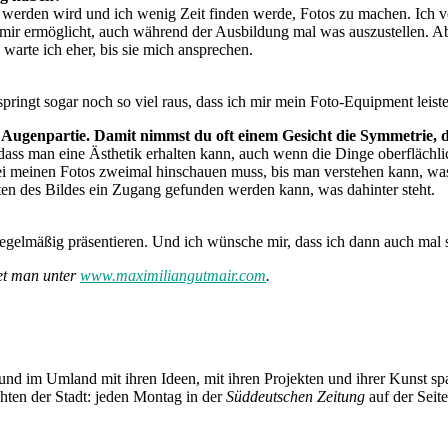
siv werden wird und ich wenig Zeit finden werde, Fotos zu machen. Ich
 mir ermöglicht, auch während der Ausbildung mal was auszustellen. Aber
rte ich eher, bis sie mich ansprechen.
springt sogar noch so viel raus, dass ich mir mein Foto-Equipment leist
e Augenpartie. Damit nimmst du oft einem Gesicht die Symmetrie, d
, dass man eine Ästhetik erhalten kann, auch wenn die Dinge oberflächli
ei meinen Fotos zweimal hinschauen muss, bis man verstehen kann, was m
ten des Bildes ein Zugang gefunden werden kann, was dahinter steht.
egelmäßig präsentieren. Und ich wünsche mir, dass ich dann auch mal se
et man unter
www.maximiliangutmair.com
.
und im Umland mit ihren Ideen, mit ihren Projekten und ihrer Kunst 
chten der Stadt: jeden Montag in der
Süddeutschen Zeitung
auf der Seit