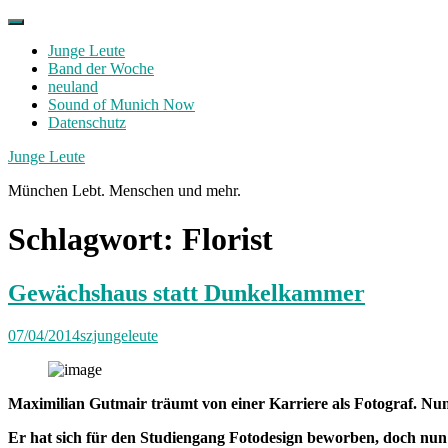
Skip
to
Junge Leute
content
Band der Woche
neuland
Sound of Munich Now
Datenschutz
Facebook
Twitter
Instagram
Junge Leute
München Lebt. Menschen und mehr.
Schlagwort:
Florist
Gewächshaus statt Dunkelkammer
07/04/2014
szjungeleute
Maximilian Gutmair träumt von einer Karriere als Fotograf. Nun 
Er hat sich für den Studiengang Fotodesign beworben, doch nun