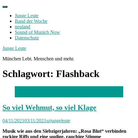
Skip
to
Junge Leute
content
Band der Woche
neuland
Sound of Munich Now
Datenschutz
Facebook
Twitter
Instagram
Junge Leute
München Lebt. Menschen und mehr.
Schlagwort:
Flashback
Foto: Janine Juliane Grueber
So viel Wehmut, so viel Klage
04/11/2021
03/11/2021
szjungeleute
Musik wie aus den Siebzigerjahren: „Rosa Blut“ verbinden
rockige Riffs und eine soulige, rauchige Stimme