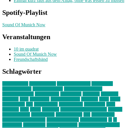
Einmal kurz raus aus dem Alltag, ohne was leisten zu müssen
Spotify-Playlist
Sound Of Munich Now
Veranstaltungen
10 im quadrat
Sound Of Munich Now
Freundschaftsbänd
Schlagwörter
10 im Quadrat
Amelie Völker
Anastasia Trenkler
Ausstellung
bahnwärter thiel
Band der Woche
Bei Krause zu Hause
Beziehungsweise
ein abend mit
farbenladen
feierwerk
fotografie
Hip-Hop
indie
junge leute
junges münchen
Kolumne
kunst
Liebe
Lisi Wasmer
lmu
lost weekend
Louis Seibert
Max Fluder
mein
münchen
milla
musik
München
Münchens junge Kreative
neuland
ornella cosenza
Partnerschaft
Philipp Kreiter
pop
Rita Argauer
Sound Of Munich Now
Stefanie Witterauf
susanne krause
sz
sz
junge leute
szjungeleute
theresa parstorfer
Von Freitag bis Freitag