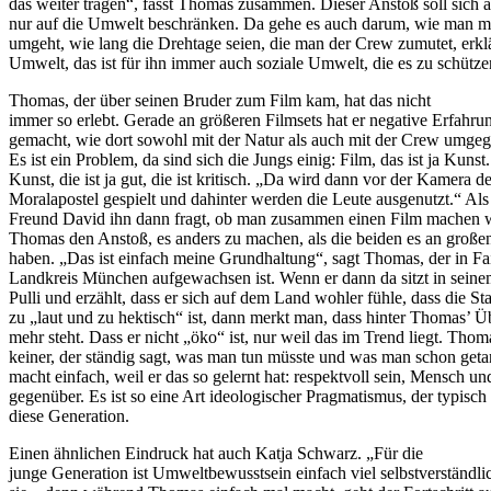
das weiter tragen“, fasst Thomas zusammen. Dieser Anstoß soll sich a
nur auf die Umwelt beschränken. Da gehe es auch darum, wie man mi
umgeht, wie lang die Drehtage seien, die man der Crew zumutet, erkl
Umwelt, das ist für ihn immer auch soziale Umwelt, die es zu schützen
Thomas, der über seinen Bruder zum Film kam, hat das nicht
immer so erlebt. Gerade an größeren Filmsets hat er negative Erfahru
gemacht, wie dort sowohl mit der Natur als auch mit der Crew umge
Es ist ein Problem, da sind sich die Jungs einig: Film, das ist ja Kuns
Kunst, die ist ja gut, die ist kritisch. „Da wird dann vor der Kamera de
Moralapostel gespielt und dahinter werden die Leute ausgenutzt.“ Als
Freund David ihn dann fragt, ob man zusammen einen Film machen w
Thomas den Anstoß, es anders zu machen, als die beiden es an großen
haben. „Das ist einfach meine Grundhaltung“, sagt Thomas, der in Fa
Landkreis München aufgewachsen ist. Wenn er dann da sitzt in sein
Pulli und erzählt, dass er sich auf dem Land wohler fühle, dass die St
zu „laut und zu hektisch“ ist, dann merkt man, dass hinter Thomas’ 
mehr steht. Dass er nicht „öko“ ist, nur weil das im Trend liegt. Thoma
keiner, der ständig sagt, was man tun müsste und was man schon geta
macht einfach, weil er das so gelernt hat: respektvoll sein, Mensch 
gegenüber. Es ist so eine Art ideologischer Pragmatismus, der typisch i
diese Generation.
Einen ähnlichen Eindruck hat auch Katja Schwarz. „Für die
junge Generation ist Umweltbewusstsein einfach viel selbstverständlic