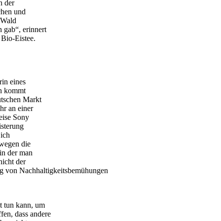
n der
schen und
n Wald
gab“, erinnert
Bio-Eistee.
rin eines
en kommt
utschen Markt
hr an einer
weise Sony
isterung
 ich
swegen die
 in der man
nicht der
olg von Nachhaltigkeitsbemühungen
t tun kann, um
fen, dass andere