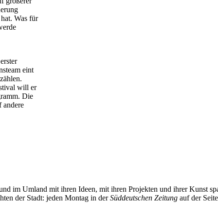
uf größerer
derung
hat. Was für
 werde
erster
nsteam eint
rzählen.
ival will er
ogramm. Die
f andere
und im Umland mit ihren Ideen, mit ihren Projekten und ihrer Kunst 
chten der Stadt: jeden Montag in der
Süddeutschen Zeitung
auf der Seit