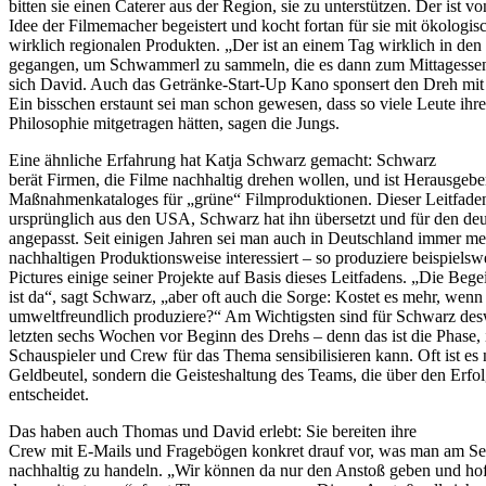
bitten sie einen Caterer aus der Region, sie zu unterstützen. Der ist vo
Idee der Filmemacher begeistert und kocht fortan für sie mit ökologi
wirklich regionalen Produkten. „Der ist an einem Tag wirklich in de
gegangen, um Schwammerl zu sammeln, die es dann zum Mittagessen 
sich David. Auch das Getränke-Start-Up Kano sponsert den Dreh mit 
Ein bisschen erstaunt sei man schon gewesen, dass so viele Leute ihre
Philosophie mitgetragen hätten, sagen die Jungs.
Eine ähnliche Erfahrung hat Katja Schwarz gemacht: Schwarz
berät Firmen, die Filme nachhaltig drehen wollen, und ist Herausgebe
Maßnahmenkataloges für „grüne“ Filmproduktionen. Dieser Leitfad
ursprünglich aus den USA, Schwarz hat ihn übersetzt und für den de
angepasst. Seit einigen Jahren sei man auch in Deutschland immer me
nachhaltigen Produktionsweise interessiert – so produziere beispiels
Pictures einige seiner Projekte auf Basis dieses Leitfadens. „Die Bege
ist da“, sagt Schwarz, „aber oft auch die Sorge: Kostet es mehr, wenn
umweltfreundlich produziere?“ Am Wichtigsten sind für Schwarz de
letzten sechs Wochen vor Beginn des Drehs – denn das ist die Phase,
Schauspieler und Crew für das Thema sensibilisieren kann. Oft ist es 
Geldbeutel, sondern die Geisteshaltung des Teams, die über den Erf
entscheidet.
Das haben auch Thomas und David erlebt: Sie bereiten ihre
Crew mit E-Mails und Fragebögen konkret drauf vor, was man am Se
nachhaltig zu handeln. „Wir können da nur den Anstoß geben und hof