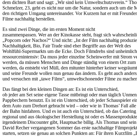
dem dichten Bart und sagt: „Wir sind kein Umweltschutzverein.“ Th
Schmelzer, 23, geht es nicht nur um die Natur, sondern auch um die
den richtigen Umgang untereinander. Vor Kurzem hat er mit Freunde
Filme nachhaltig herstellen.
Es sind zwei Dinge, die im ersten Moment nicht
zusammenpassen. Wer an der Kinokasse steht, fragt sich wahrscheinli
„Popcorn oder Nachos?“ Und nicht: „Ist der Film nachhaltig produzie
Nachhaltigkeit, Bio, Fair Trade sind eher Begriffe aus der Welt des
Wohlfühl-Supermarkts um die Ecke. Doch Filmdrehs sind unheimlich
ressourcenintensiv: Da muss jeder einzelne Scheinwerfer mit Strom v
werden, da müssen Menschen und Dinge ständig von einem Ort zum 
werden, da entsteht viel Müll, den mitunter hinterher keiner wegräu
und seine Freunde wollen nun genau das ändern. Es geht auch anders,
und versuchen mit „tawe Films“, umweltschonender Filme zu machen
Das fängt bei den kleinen Dingen an: Es ist ein Unterschied,
ob jeder am Set seine eigene Tasse mitbringt oder man täglich Unme
Pappbechern benutzt. Es ist ein Unterschied, ob jeder Schauspieler ei
dem Auto zum Drehort gebracht wird – oder wie in Thomas’ Fall all
der Bahn hinfahren. Und es ist auch ein Unterschied, ob das Caterin
regional und aus ökologischer Herstellung ist oder es Massenprodukt
irgendeinem Discounter gibt, Hauptsache billig. Als Thomas und sein
David Recher vergangenen Sommer das erste nachhaltige Filmprojekt
starten, setzen sie genau an solchen Punkten an: Für ihren Kurzfilm