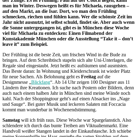
der Zunge. Es ist Frühling! Faul auf der Couch liegen, kann
man im Winter. Deswegen heißt es für Michaela, rausgehen –
auf den Markt, an die Isar. Dort, wo man den Frühling
schmecken, riechen und fühlen kann. Wer die schönste Zeit im
Jahr nicht ausnutzt, ist selbst schuld, findet sie. Aber auch wenn
die Sonne untergegangen ist, gibt es in München diese Woche
viel für Michaela zu entdecken: Einen Filmabend der
Kunstakademie München oder die Ausstellung “Take it – don’t
leave it” zum Beispiel.
Der Frühling ist die beste Zeit, um frischen Wind in die Bude zu
bringen. Auf dem Schreibtisch stapeln sich alte Uni-Unterlagen, die
Regale sind eingestaubt. Jetzt heißt es: aufräumen und ausmisten.
Das Beste daran: In Wohnung und Kleiderschrank ist wieder Platz
für neue Sachen. Als Belohnung geht es
Freitag
auf die
Designmesse „
Blickfang
“. Ab 14 Uhr zeigen 100 Designer aus 11
Ländern ihre Kreationen. Ich suche nach Postern oder Bildern, denn
auch nach einem halben Jahr in München sind meine Wände noch
kahl. Nach der Shoppingtour geht’s auf einen Absacker ins „Nage
und Sauge“. Bei guter Musik und leckeren Salaten mit Foccacia
kommt man wunderbar in Wochenendstimmung.
Samstag
will ich früh raus. Diese Woche war Spargelanstich. Also
schlendere ich durch das bunte Treiben am Viktualienmarkt. Eine
Handvoll weißer Stangen landet in der Einkaufstasche. Ich schiebe
meine Sonnenbrille ins Haar, genieße die zarten Strahlen auf dem