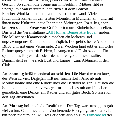
Gesicht. So scheint die Sonne nur im Frühling. Mittags gibt es
Spargel mit Salzkartoffeln, natürlich auf dem Balkon.
Frischer Wind kommt auch von außerhalb ins Land. Viele
Flüchtlinge kamen in den letzten Monaten in München an – und mit
ihnen neue Kulturen, neue Ideen und Meinungen. Im Alltag aber
kreuzen sich die Wege von Geflüchteten und Einheimischen selten.
Das will die Veranstaltung „
All Human Beings Are Equal
” ändern.
Die Münchner Kammerspiele machen ein lockeres und
ungezwungenes Kennenlernen möglich. Los geht’s heute Abend um
19:30 Uhr mit einer Vernissage. Zwei Wochen lang gibt es ein tolles
Rahmenprogramm mit Bildern, Lesungen und Diskussionen. Ein
spannendes Projekt, das sich niemand entgehen lassen sollte.
Danach geht es – je nach Lust und Laune – zum Abtanzen in den
Club.
Am
Sonntag
heißt es erstmal ausschlafen. Die Nacht war zu kurz,
der Wein zu viel. Dagegen hilft nur frische Luft: Also ab aufs
Mountainbike und eine Runde über die Isartrails heizen. Hat sich die
Sonne dann noch nicht verzogen, mache ich es mir am Flaucher
gemütlich: eine Decke, ein Radler und ein gutes Buch. So lasse ich
den Tag ausklingen.
Am
Montag
holt mich die Realität ein. Der Tag war stressig, es gab
viel zu tun. Gut, dass ich am Wochenende Energie getankt habe. Ich
bin noch nicht müde, will was erleben: also ab zum
Filmeabend
der