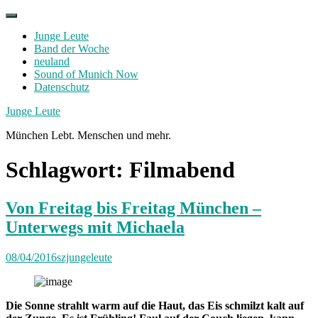
Skip
to
Junge Leute
content
Band der Woche
neuland
Sound of Munich Now
Datenschutz
Facebook
Twitter
Instagram
Junge Leute
München Lebt. Menschen und mehr.
Schlagwort:
Filmabend
Von Freitag bis Freitag München –
Unterwegs mit Michaela
08/04/2016
szjungeleute
Die Sonne strahlt warm auf die Haut, das Eis schmilzt kalt auf