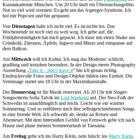
Kunstakademie München. Um 20 Uhr läuft ein Überraschungsfilm.
Nur so viel wird verraten: Es geht um das Asperger-Syndrom. Ich
hol mir Popcorn und bin gespannt.
Von
Dienstagen
halte ich nicht viel. Es ist nichts los. Das
Wochenende ist noch viel zu weit weg. Ich gebe auf, die
Frühjahrsmüdigkeit hat mich gepackt. Ich mixe mir einen Shake aus
Grünkohl, Zitronen, Äpfeln, Ingwer und Minze und entspanne auf
dem Balkon.
Am
Mittwoch
will ich Kultur. Ich mag das Moderne: schlicht,
gradlinig und trotzdem besonders. In der Design meets Photography
Ausstellung „
Take it – don’t leave it
” bin ich genau richtig.
Eindrucksvolle Fotos und Design-Objekte bilden eine Einheit. Die
Vernissage startet um 18 Uhr in der Maximilianstraße.
Der
Donnerstag
ist für Musik reserviert. Ab 20 Uhr tritt Singer-
Songwriterin Sofia Talvik im
Lost Weekend
auf. Der Neo-Folk der
Schwedin ist unaufdringlich und leicht. Leicht wie ein warmer
Sommertag. Und so entführen mich ihre selbstgeschriebenen Songs
in eine fremde Welt. Ich schweife ab, denke an Reisen und
Abenteuer. Mit dem bittersüßen Gefühl von Fernweh gehe ich nach
Hause und plane meinen Sommerurlaub in Tansania.
Am
Freitag
gehe ich ins Harry Klein, nein falsch: ins
Marry Klein
.