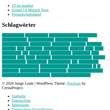
10 im quadrat
Sound Of Munich Now
Freundschaftsbänd
Schlagwörter
10 im Quadrat
Amelie Völker
Anastasia Trenkler
Ausstellung
bahnwärter thiel
Band der Woche
Bei Krause zu Hause
Beziehungsweise
ein abend mit
farbenladen
feierwerk
fotografie
Hip-Hop
indie
junge leute
junges münchen
Kolumne
kunst
Liebe
Lisi Wasmer
lmu
lost weekend
Louis Seibert
Max Fluder
mein
münchen
milla
musik
München
Münchens junge Kreative
neuland
ornella cosenza
Partnerschaft
Philipp Kreiter
pop
Rita Argauer
Sound Of Munich Now
Stefanie Witterauf
susanne krause
sz
sz
junge leute
szjungeleute
theresa parstorfer
Von Freitag bis Freitag
von freitag bis freitag münchen
Zeichen der Freundschaft
© 2026 Junge Leute
|
WordPress Theme:
Nucleare
by
CrestaProject.
Startseite
Datenschutz
Impressum
Datenschutz-Einstellungen