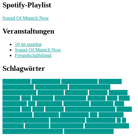
Spotify-Playlist
Sound Of Munich Now
Veranstaltungen
10 im quadrat
Sound Of Munich Now
Freundschaftsbänd
Schlagwörter
10 im Quadrat
Amelie Völker
Anastasia Trenkler
Ausstellung
bahnwärter thiel
Band der Woche
Bei Krause zu Hause
Beziehungsweise
ein abend mit
farbenladen
feierwerk
fotografie
Hip-Hop
indie
junge leute
junges münchen
Kolumne
kunst
Liebe
Lisi Wasmer
lmu
lost weekend
Louis Seibert
Max Fluder
mein
münchen
milla
musik
München
Münchens junge Kreative
neuland
ornella cosenza
Partnerschaft
Philipp Kreiter
pop
Rita Argauer
Sound Of Munich Now
Stefanie Witterauf
susanne krause
sz
sz
junge leute
szjungeleute
theresa parstorfer
Von Freitag bis Freitag
von freitag bis freitag münchen
Zeichen der Freundschaft