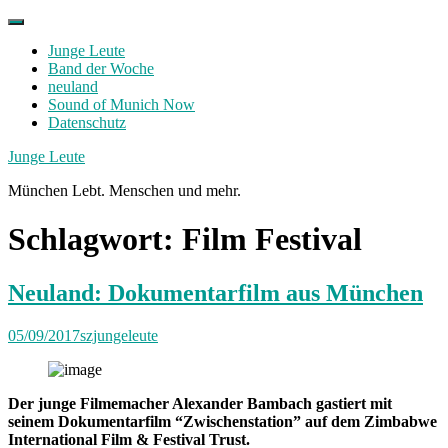
Skip
to
Junge Leute
content
Band der Woche
neuland
Sound of Munich Now
Datenschutz
Facebook
Twitter
Instagram
Junge Leute
München Lebt. Menschen und mehr.
Schlagwort:
Film Festival
Neuland: Dokumentarfilm aus München
05/09/2017
szjungeleute
Der junge Filmemacher Alexander Bambach gastiert mit
seinem Dokumentarfilm “Zwischenstation” auf dem Zimbabwe
International Film & Festival Trust.