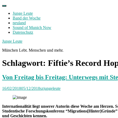
Skip
to
Junge Leute
content
Band der Woche
neuland
Sound of Munich Now
Datenschutz
Facebook
Twitter
Instagram
Junge Leute
München Lebt. Menschen und mehr.
Schlagwort:
Fiftie’s Record Ho
Von Freitag bis Freitag: Unterwegs mit St
16/02/2018
05/12/2018
szjungeleute
Internationalität liegt unserer Autorin diese Woche am Herzen. So
Studentische Forschungskonferenz “Migrations[Hinter]Gründe” 
und Geschichten kennen.