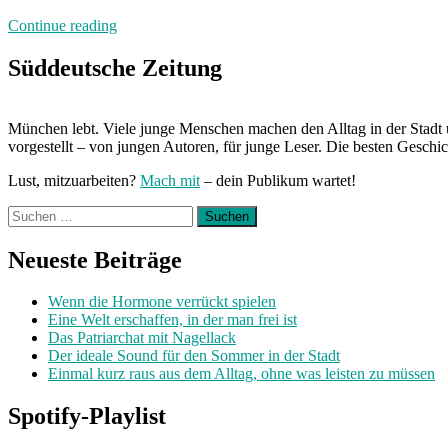
„Von
Continue reading
Freitag
bis
Süddeutsche Zeitung
Freitag:
Unterwegs
mit
München lebt. Viele junge Menschen machen den Alltag in der Stadt 
Stephanie“
vorgestellt – von jungen Autoren, für junge Leser. Die besten Geschi
Lust, mitzuarbeiten?
Mach mit
– dein Publikum wartet!
Suchen
nach:
Neueste Beiträge
Wenn die Hormone verrückt spielen
Eine Welt erschaffen, in der man frei ist
Das Patriarchat mit Nagellack
Der ideale Sound für den Sommer in der Stadt
Einmal kurz raus aus dem Alltag, ohne was leisten zu müssen
Spotify-Playlist