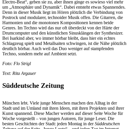
Electro-Beat“, geben sie zu, aber ihnen ginge es sowieso viel mehr
um „Atmosphäre und Dynamik“. Dabei entsteht etwas Spannendes.
Denn in dieser Musik liegt im Hören plötzlich die Verbindung von
Postrock und modularer, technoider Musik offen. Die Gitarren, die
Harmonien und die monotonen Kompositionen kennen beide
Genres. Im Techno wird das nur oft überdeckt von der Härte der
Drumcomputer und den künstlichen Sinusklängen der Synthesizer.
Bei Isarkind aber, wo immer hörbar bleibt, dass hier ein echtes
Schlagzeug spielt und Metallsaiten schwingen, ist die Nähe plötzlich
deutlich hörbar. Auch weil das Duo weniger auf stampfenden
Techno, sondern mehr auf Ambient setzt.
Foto: Flo Strigl
Text: Rita Argauer
Süddeutsche Zeitung
München lebt. Viele junge Menschen machen den Alltag in der
Stadt und im Umland mit ihren Ideen, mit ihren Projekten und ihrer
Kunst spannend. Diese Macher werden auf dieser Seite Woche für
Woche vorgestellt – von jungen Autoren, für junge Leser. Die
besten Geschichten der Stadt: jeden Montag in der
Süddeutschen
Zeitung
auf der Seite „Junge Leute“ – und jeden Tag im Internet.