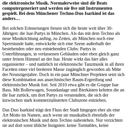
die elektronische Musik. Normalerweise sind die Beats
computergeneriert und werden nie live mit Instrumenten
gespielt. Bei dem Münchener Techno-Duo Isarkind ist das
anders…
Bei solchen Erinnerungen freuen sich die heute weit über 30-
Jährigen: die Isar-Partys in München. Als das mit dem Techno als
neue Musikrichtung anfing, zu Zeiten, als München noch eine
Sperrstunde hatte, entwickelte sich eine Szene außerhalb der
bestehenden oder neu entstehenden Clubs: Partys in
Unterführungen, in verlassenen Gebäuden oder eben gleich ganz
unter freiem Himmel an der Isar. Heute wirkt das hier alles
organisierter – und natürlich ist elektronische Tanzmusik in all ihren
Facetten einer viel breiteren Masse zugänglich geworden als Mitte
der Neunzigerjahre. Doch in ein paar Münchner Projekten setzt sich
diese Kombination aus anarchistischer Raum-Ergreifung und
elektronischer Musik fort. Seit 2010 etwa gibt es die Gruppe Isar
Bass. Mit Bollerwagen, Soundanlage und Bierkästen kehrten die an
die Isar zurück, um dort Partys zu veranstalten, die sich der
inzwischen stark kommerzialisierten Clubszene entziehen.
Das Duo Isarkind trägt den Fluss der Stadt hingegen eher als eine
Art Motto im Namen, auch wenn sie musikalisch ebenfalls der
elektronischen Musik und dem Techno nahestehen. Nur verzichten
sie auf dort sonst übliche Insignien: keine Turntables, keine