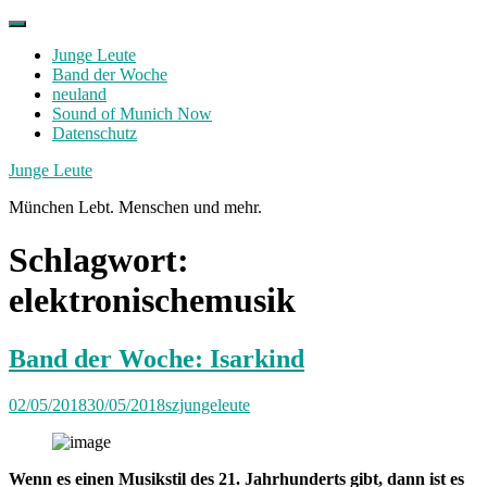
Skip
to
Junge Leute
content
Band der Woche
neuland
Sound of Munich Now
Datenschutz
Facebook
Twitter
Instagram
Junge Leute
München Lebt. Menschen und mehr.
Schlagwort:
elektronischemusik
Band der Woche: Isarkind
02/05/2018
30/05/2018
szjungeleute
Wenn es einen Musikstil des 21. Jahrhunderts gibt, dann ist es