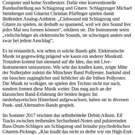
Computer und keine Synthesizer. Dafür eine konventionelle
Bandaufstellung aus Schlagzeug und Gitarre. Schlagzeuger Michael
Steinberger und Gitarrist Christian Pfaffinger spielen damit
fließenden Analog-Ambient. „Clubsound mit Schlagzeug und
Gitarre zu spielen, ist deshalb so spannend, weil wir den Sound live
jedes Mal neu formen können“, erklären sie. Die Instrumente seien
„vielschichtiger als elektronische Sounds, sie schwingen anders und
zwar bei jedem Anschlag“.
Es ist erstaunlich, wie selten es solche Bands gibt. Elektronische
Musik ist gegenwärtig prägend wie kaum ein anderer Musikstil.
Trotzdem kommt fast niemand auf die Idee, das mit Live-
Instrumenten umzusetzen. Wie sehr das knallen kann, zeigte Mitte
der Nullerjahre zuletzt die Münchner Band Pollyester. Isarkind sind
ein bisschen zugänglicher und lieblicher als die frühen Pollyester.
Die Musik ist wolkiger, sie spielen den Techno nicht nur nach,
sondern formen diese Musik weiter. Das mag auch an der
klassischen Band-Erfahrung der beiden liegen: Im
niederbayerischen Hinterland aufgewachsen, haben sie in diversen
Punk- und Alternative-Bands gespielt.
Im Sommer 2017 erschien das selbstbetitelte Debüt-Album. Elf
Tracks zwischen treibenden Sechzehntel-Noten und pulsierenden
Bass-Drum-Schlägen am Schlagzeug und beinahe psychedelischen
Gitarren-Pickings. „Klar knallt das nicht so derbe wie ein High-End-