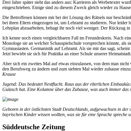
Drei Jahre später sieht das anders aus: Karrieren als Werbetexter wu
eingeschrieben. Einige sind zu diesem Zweck gleich wieder zu Hause e
Die Betroffenen können mir bei der Lösung des Rätsels nur beschränkt
bei ihren Eltern eingezogen ist, um Lehramt zu studieren. Nur leider
Lehrplan abzuarbeiten, behagt ihr noch viel weniger. Der Rückzug in v
Ich kenne noch einen vergleichbaren Fall im Freundeskreis. Nach ei
Monologe sie an welcher Schauspielschule vorsprechen könnte, als sie
Gymnasiasten. Germanistik auf Lehramt. Als sie mir das sagt, scheint 
Jetzt bewirbt sie sich für Praktika an einer Schule unserer Heimatstadt
Aber sich ein zweites Mal auf etwas einzulassen, von dem man nicht w
den Berufsweg zu ändern und zum siebten Mal wieder zuhause einzu
Krause
Jugend: Das bedeutet Nestflucht. Raus aus der elterlichen Einbaukü
Gulasch hat. Eine Kolumne über das Zuhause, was auch immer das 
Geboren in der östlichsten Stadt Deutschlands, aufgewachsen in der 
bayrischen Kinder wissen wollten, was sie für eine Sprache spreche
Süddeutsche Zeitung