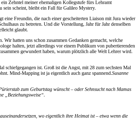
s ein Zehntel meiner ehemaligen Kollegstufe fürs Lehramt
ein scheint, bleibt ein Fall für Galileo Mystery.
 eine Freundin, die nach einer gescheiterten Liaison mit Jura wieder
chulhaus zu betreten. Und die Vorstellung, Jahr für Jahr denselben
lleicht glaubt.
ngen. Wir hatten uns schon zusammen Gedanken gemacht, welche
ologe halten, jetzt allerdings vor einem Publikum von pubertierenden
uns zusammen gewundert haben, warum plötzlich alle Welt Lehrer wird.
al schiefgegangen ist. Groß ist die Angst, mit 28 zum sechsten Mal
t. Mind-Mapping ist ja eigentlich auch ganz spannend.
Susanne
nen Pürierstab zum Geburtstag wünscht – oder Sehnsucht nach Mamas
mne „Beziehungsweise“.
auseinandersetzen, wo eigentlich ihre Heimat ist – etwa wenn die