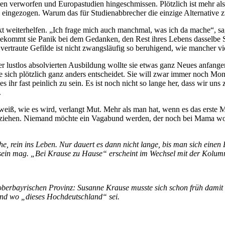
rden verworfen und Europastudien hingeschmissen. Plötzlich ist mehr al
ingezogen. Warum das für Studienabbrecher die einzige Alternative zu s
 weiterhelfen. „Ich frage mich auch manchmal, was ich da mache“, sagt
 bekommt sie Panik bei dem Gedanken, den Rest ihres Lebens dasselbe S
ertraute Gefilde ist nicht zwangsläufig so beruhigend, wie mancher vie
ner lustlos absolvierten Ausbildung wollte sie etwas ganz Neues anfa
 sich plötzlich ganz anders entscheidet. Sie will zwar immer noch Mon
es ihr fast peinlich zu sein. Es ist noch nicht so lange her, dass wir 
.
eiß, wie es wird, verlangt Mut. Mehr als man hat, wenn es das erste M
ziehen. Niemand möchte ein Vagabund werden, der noch bei Mama wohn
che, rein ins Leben. Nur dauert es dann nicht lange, bis man sich ei
sein mag. „Bei Krause zu Hause“ erscheint im Wechsel mit der Kolu
oberbayrischen Provinz: Susanne Krause musste sich schon früh damit 
 und wo „dieses Hochdeutschland“ sei.