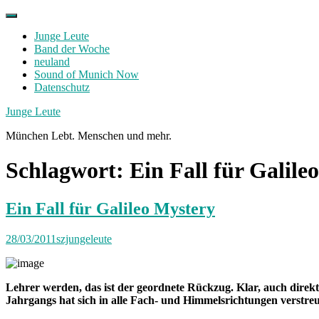
Skip
to
Junge Leute
content
Band der Woche
neuland
Sound of Munich Now
Datenschutz
Facebook
Twitter
Instagram
Junge Leute
München Lebt. Menschen und mehr.
Schlagwort:
Ein Fall für Galile
Ein Fall für Galileo Mystery
28/03/2011
szjungeleute
Lehrer werden, das ist der geordnete Rückzug. Klar, auch dire
Jahrgangs hat sich in alle Fach- und Himmelsrichtungen verstreu