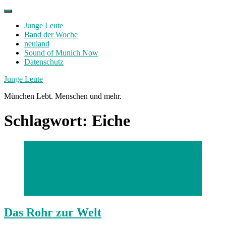
Skip
to
Junge Leute
content
Band der Woche
neuland
Sound of Munich Now
Datenschutz
Facebook
Twitter
Instagram
Junge Leute
München Lebt. Menschen und mehr.
Schlagwort:
Eiche
Junge Leute : Start up KWERQUS – Industrie Design
Möbel, platzsparend, studenttauglich, Foto : Gründer
Benjamin Böhmer und seine Mitarbeiterin Luisa
Sondermeier ,7.September 2018, Foto : C : Stephan
Rumpf
Das Rohr zur Welt