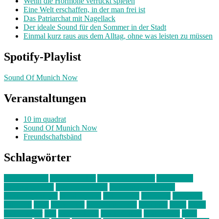
Wenn die Hormone verrückt spielen
Eine Welt erschaffen, in der man frei ist
Das Patriarchat mit Nagellack
Der ideale Sound für den Sommer in der Stadt
Einmal kurz raus aus dem Alltag, ohne was leisten zu müssen
Spotify-Playlist
Sound Of Munich Now
Veranstaltungen
10 im quadrat
Sound Of Munich Now
Freundschaftsbänd
Schlagwörter
10 im Quadrat
Amelie Völker
Anastasia Trenkler
Ausstellung
bahnwärter thiel
Band der Woche
Bei Krause zu Hause
Beziehungsweise
ein abend mit
farbenladen
feierwerk
fotografie
Hip-Hop
indie
junge leute
junges münchen
Kolumne
kunst
Liebe
Lisi Wasmer
lmu
lost weekend
Louis Seibert
Max Fluder
mein