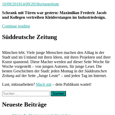
10/09/2018
14/09/2018
szjungeleute
Schrank mit Türen war gestern: Maximilian Frederic Jacob
und Kollegen vertreiben Kleiderstangen im Industriedesign.
„Das
Continue reading
Rohr
zur
Süddeutsche Zeitung
Welt“
München lebt. Viele junge Menschen machen den Alltag in der
Stadt und im Umland mit ihren Ideen, mit ihren Projekten und ihrer
Kunst spannend. Diese Macher werden auf dieser Seite Woche für
Woche vorgestellt – von jungen Autoren, für junge Leser. Die
besten Geschichten der Stadt: jeden Montag in der
Süddeutschen
Zeitung
auf der Seite „Junge Leute“ – und jeden Tag im Internet.
Lust, mitzuarbeiten?
Mach mit
– dein Publikum wartet!
Suchen
nach:
Neueste Beiträge