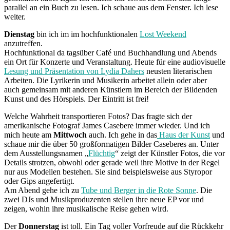
parallel an ein Buch zu lesen. Ich schaue aus dem Fenster. Ich lese
weiter.
Dienstag
bin ich im im hochfunktionalen
Lost Weekend
anzutreffen.
Hochfunktional da tagsüber Café und Buchhandlung und Abends
ein Ort für Konzerte und Veranstaltung. Heute für eine audiovisuelle
Lesung und Präsentation von Lydia Dahers
neusten literarischen
Arbeiten. Die Lyrikerin und Musikerin arbeitet allein oder aber
auch gemeinsam mit anderen Künstlern im Bereich der Bildenden
Kunst und des Hörspiels. Der Eintritt ist frei!
Welche Wahrheit transportieren Fotos? Das fragte sich der
amerikanische Fotograf James Casebere immer wieder. Und ich
mich heute am
Mittwoch
auch. Ich gehe in das
Haus der Kunst
und
schaue mir die über 50 großformatigen Bilder Caseberes an. Unter
dem Ausstellungsnamen „
Flüchtig
“ zeigt der Künstler Fotos, die vor
Details strotzen, obwohl oder gerade weil ihre Motive in der Regel
nur aus Modellen bestehen. Sie sind beispielsweise aus Styropor
oder Gips angefertigt.
Am Abend gehe ich zu
Tube und Berger in die Rote Sonne
. Die
zwei DJs und Musikproduzenten stellen ihre neue EP vor und
zeigen, wohin ihre musikalische Reise gehen wird.
Der
Donnerstag
ist toll. Ein Tag voller Vorfreude auf die Rückkehr