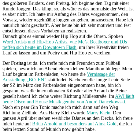
des größeren Bruders, dem Freitag. Ich beginne den Tag mit einer
Runde Joggen. Das klingt so, als wäre es das normalste der Welt. Ist
es aber nicht. Ich hatte mir Anfang des Jahres vorgenommen, den
Vorsatz, wieder regelmäßig joggen zu gehen, umzusetzen. Habe ich
natürlich nicht geschafft. Aber heute bin ich sehr motiviert und fest
entschlossen dieses Vorhaben zu realisieren.
Danach gibt es einmal wieder Hip Hop auf die Ohren. Spoken
Word Artists und Hip-Hop Artists, wie Mc’s, Beatboxer und DJs
treffen sich heute im Downtown Flash
, um ihrer Kreativität freien
Lauf zu lassen und um Poetry und Hip Hop zu vereinen.
Der
Freitag
ist da. Ich treffe mich mit Freunden zum Fußball
spielen, bevor ich am Abend einen kleinen Marathon hinlege. Mein
Lauf beginnt im Farbenladen, wo heute die
Vernissage der
Ausstellung „BOJEN“
stattfindet. Nachdem die Junge Leute Seite
der SZ im März den Farbenladen eingenommen hatte, bin ich
gespannt was die internationalen Künstler aller Art auf die Beine
gestellt haben! Ich ziehe weiter Richtung Müllerstraße. Im
AWI läuft
heute Disco und House Musik gemixt von André Dancekowski
.
Nach ein paar Gin Tonic mache ich mich dann auf den Weg
Richtung Ziellinie. Aus Harry Klein wurde
Marry Klein
. Den
ganzen April über stehen weibliche DJanes an den Decks. Ich freue
mich heute auf
Britta Arnold und besonders auf Alma Gold
, die ich
beim letzten Sound of Munich now gehört habe.