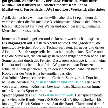
gut gelaunt. So wie Yunus, der diese Woche die Münchner
Musik- und Kunstszene unsicher macht: Rote Sonne,
Muffatwerk, Farbenladen, AWI und Lost Weekend, alles dabei.
April, du machst zwar, was du willst, aber das ist egal, denn du
verabschiedest die für mich die 3 schlimmsten Monate des Jahres.
Ich bin jetzt bereit für gutes Wetter und noch besser: gut gelaunte
Menschen, inklusive mir.
Immer noch total begeistert und elektrisiert wache ich am späten
Freitagmorgen
auf. Gestern Abend hat die Band „Moderat“, die
irgendwo zwischen Pop und Techno auftreten, ihr neues und drittes
Album im Zenith vorgestellt. Ich mache mir also einen Kaffee und
lege die Vinyl auf, die ich mir gestern noch mitgenommen habe. Die
Sonne scheint durch das Fenster. Deswegen schnappe ich mir meine
Kamera und mache mich auf den Weg um ein paar Fotos zu
schießen. Einen genauen Ort, an den ich möchte, habe ich nicht im
Kopf, aber der Weg ist ja bekanntlich das Ziel.
Am frühen Abend schaue ich im Carhartt Store vorbei. Dort beginnt
heute die Ausstellung
“Ausser Mützen und cool sein“
. Hier wird
von verschiedenen Künstlern bewiesen, dass Skaten schon immer
mehr Kunst als Sport war und ist.
Später beginnt das
egoFM Fest im Muffatwerk
. Hier spielen heute
ganz viele tolle Bands! Von „ROOSEVELT“, über „Chefket” bis
hin zu „The Black Submarines“. Auf die Band „Claire“ und darauf,