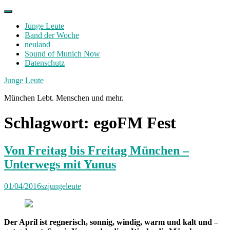
Skip
to
Junge Leute
content
Band der Woche
neuland
Sound of Munich Now
Datenschutz
Facebook
Twitter
Instagram
Junge Leute
München Lebt. Menschen und mehr.
Schlagwort:
egoFM Fest
Von Freitag bis Freitag München –
Unterwegs mit Yunus
01/04/2016
szjungeleute
Der April ist regnerisch, sonnig, windig, warm und kalt und –