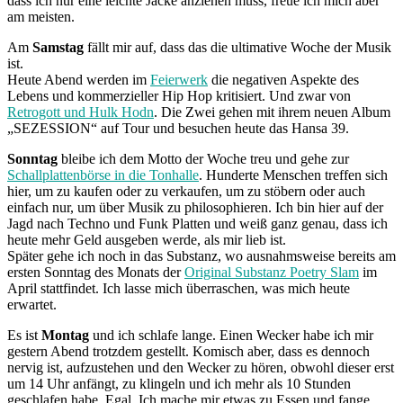
dass ich nur eine leichte Jacke anziehen muss, freue ich mich aber
am meisten.
Am
Samstag
fällt mir auf, dass das die ultimative Woche der Musik
ist.
Heute Abend werden im
Feierwerk
die negativen Aspekte des
Lebens und kommerzieller Hip Hop kritisiert. Und zwar von
Retrogott und Hulk Hodn
. Die Zwei gehen mit ihrem neuen Album
„SEZESSION“ auf Tour und besuchen heute das Hansa 39.
Sonntag
bleibe ich dem Motto der Woche treu und gehe zur
Schallplattenbörse in die Tonhalle
. Hunderte Menschen treffen sich
hier, um zu kaufen oder zu verkaufen, um zu stöbern oder auch
einfach nur, um über Musik zu philosophieren. Ich bin hier auf der
Jagd nach Techno und Funk Platten und weiß ganz genau, dass ich
heute mehr Geld ausgeben werde, als mir lieb ist.
Später gehe ich noch in das Substanz, wo ausnahmsweise bereits am
ersten Sonntag des Monats der
Original Substanz Poetry Slam
im
April stattfindet. Ich lasse mich überraschen, was mich heute
erwartet.
Es ist
Montag
und ich schlafe lange. Einen Wecker habe ich mir
gestern Abend trotzdem gestellt. Komisch aber, dass es dennoch
nervig ist, aufzustehen und den Wecker zu hören, obwohl dieser erst
um 14 Uhr anfängt, zu klingeln und ich mehr als 10 Stunden
geschlafen habe. Egal. Ich mache mir etwas zu Essen und fange