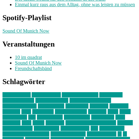
Einmal kurz raus aus dem Alltag, ohne was leisten zu müssen
Spotify-Playlist
Sound Of Munich Now
Veranstaltungen
10 im quadrat
Sound Of Munich Now
Freundschaftsbänd
Schlagwörter
10 im Quadrat
Amelie Völker
Anastasia Trenkler
Ausstellung
bahnwärter thiel
Band der Woche
Bei Krause zu Hause
Beziehungsweise
ein abend mit
farbenladen
feierwerk
fotografie
Hip-Hop
indie
junge leute
junges münchen
Kolumne
kunst
Liebe
Lisi Wasmer
lmu
lost weekend
Louis Seibert
Max Fluder
mein
münchen
milla
musik
München
Münchens junge Kreative
neuland
ornella cosenza
Partnerschaft
Philipp Kreiter
pop
Rita Argauer
Sound Of Munich Now
Stefanie Witterauf
susanne krause
sz
sz