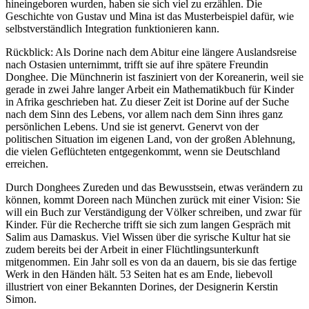
hineingeboren wurden, haben sie sich viel zu erzählen. Die
Geschichte von Gustav und Mina ist das Musterbeispiel dafür, wie
selbstverständlich Integration funktionieren kann.
Rückblick: Als Dorine nach dem Abitur eine längere Auslandsreise
nach Ostasien unternimmt, trifft sie auf ihre spätere Freundin
Donghee. Die Münchnerin ist fasziniert von der Koreanerin, weil sie
gerade in zwei Jahre langer Arbeit ein Mathematikbuch für Kinder
in Afrika geschrieben hat. Zu dieser Zeit ist Dorine auf der Suche
nach dem Sinn des Lebens, vor allem nach dem Sinn ihres ganz
persönlichen Lebens. Und sie ist genervt. Genervt von der
politischen Situation im eigenen Land, von der großen Ablehnung,
die vielen Geflüchteten entgegenkommt, wenn sie Deutschland
erreichen.
Durch Donghees Zureden und das Bewusstsein, etwas verändern zu
können, kommt Doreen nach München zurück mit einer Vision: Sie
will ein Buch zur Verständigung der Völker schreiben, und zwar für
Kinder. Für die Recherche trifft sie sich zum langen Gespräch mit
Salim aus Damaskus. Viel Wissen über die syrische Kultur hat sie
zudem bereits bei der Arbeit in einer Flüchtlingsunterkunft
mitgenommen. Ein Jahr soll es von da an dauern, bis sie das fertige
Werk in den Händen hält. 53 Seiten hat es am Ende, liebevoll
illustriert von einer Bekannten Dorines, der Designerin Kerstin
Simon.