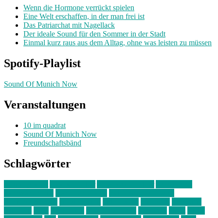
Wenn die Hormone verrückt spielen
Eine Welt erschaffen, in der man frei ist
Das Patriarchat mit Nagellack
Der ideale Sound für den Sommer in der Stadt
Einmal kurz raus aus dem Alltag, ohne was leisten zu müssen
Spotify-Playlist
Sound Of Munich Now
Veranstaltungen
10 im quadrat
Sound Of Munich Now
Freundschaftsbänd
Schlagwörter
10 im Quadrat
Amelie Völker
Anastasia Trenkler
Ausstellung
bahnwärter thiel
Band der Woche
Bei Krause zu Hause
Beziehungsweise
ein abend mit
farbenladen
feierwerk
fotografie
Hip-Hop
indie
junge leute
junges münchen
Kolumne
kunst
Liebe