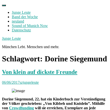
Skip
to
Junge Leute
content
Band der Woche
neuland
Sound of Munich Now
Datenschutz
Facebook
Twitter
Instagram
Junge Leute
München Lebt. Menschen und mehr.
Schlagwort:
Dorine Siegemund
Von klein auf dickste Freunde
06/06/2017
szjungeleute
Dorine Siegemund, 22, hat ein Kinderbuch zur Verständigung
der Völker geschrieben: „Von Kibbeh und Knödeln”. Mithilfe
von
Crowdfunding
will sie erreichen, Exemplare an jede