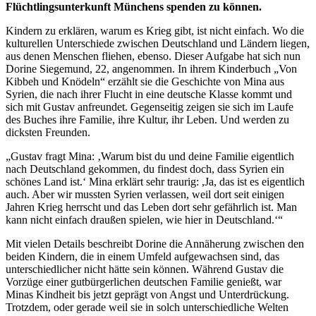
Flüchtlingsunterkunft Münchens spenden zu können.
Kindern zu erklären, warum es Krieg gibt, ist nicht einfach. Wo die
kulturellen Unterschiede zwischen Deutschland und Ländern liegen,
aus denen Menschen fliehen, ebenso. Dieser Aufgabe hat sich nun
Dorine Siegemund, 22, angenommen. In ihrem Kinderbuch „Von
Kibbeh und Knödeln“ erzählt sie die Geschichte von Mina aus
Syrien, die nach ihrer Flucht in eine deutsche Klasse kommt und
sich mit Gustav anfreundet. Gegenseitig zeigen sie sich im Laufe
des Buches ihre Familie, ihre Kultur, ihr Leben. Und werden zu
dicksten Freunden.
„Gustav fragt Mina: ‚Warum bist du und deine Familie eigentlich
nach Deutschland gekommen, du findest doch, dass Syrien ein
schönes Land ist.‘ Mina erklärt sehr traurig: ,Ja, das ist es eigentlich
auch. Aber wir mussten Syrien verlassen, weil dort seit einigen
Jahren Krieg herrscht und das Leben dort sehr gefährlich ist. Man
kann nicht einfach draußen spielen, wie hier in Deutschland.‘“
Mit vielen Details beschreibt Dorine die Annäherung zwischen den
beiden Kindern, die in einem Umfeld aufgewachsen sind, das
unterschiedlicher nicht hätte sein können. Während Gustav die
Vorzüge einer gutbürgerlichen deutschen Familie genießt, war
Minas Kindheit bis jetzt geprägt von Angst und Unterdrückung.
Trotzdem, oder gerade weil sie in solch unterschiedliche Welten