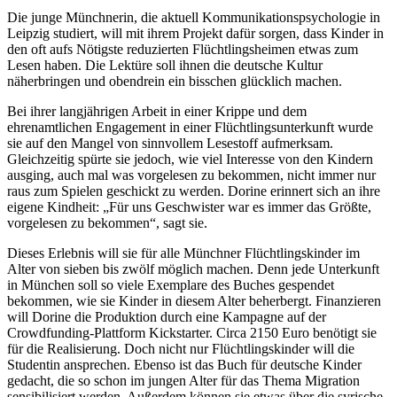
Die junge Münchnerin, die aktuell Kommunikationspsychologie in
Leipzig studiert, will mit ihrem Projekt dafür sorgen, dass Kinder in
den oft aufs Nötigste reduzierten Flüchtlingsheimen etwas zum
Lesen haben. Die Lektüre soll ihnen die deutsche Kultur
näherbringen und obendrein ein bisschen glücklich machen.
Bei ihrer langjährigen Arbeit in einer Krippe und dem
ehrenamtlichen Engagement in einer Flüchtlingsunterkunft wurde
sie auf den Mangel von sinnvollem Lesestoff aufmerksam.
Gleichzeitig spürte sie jedoch, wie viel Interesse von den Kindern
ausging, auch mal was vorgelesen zu bekommen, nicht immer nur
raus zum Spielen geschickt zu werden. Dorine erinnert sich an ihre
eigene Kindheit: „Für uns Geschwister war es immer das Größte,
vorgelesen zu bekommen“, sagt sie.
Dieses Erlebnis will sie für alle Münchner Flüchtlingskinder im
Alter von sieben bis zwölf möglich machen. Denn jede Unterkunft
in München soll so viele Exemplare des Buches gespendet
bekommen, wie sie Kinder in diesem Alter beherbergt. Finanzieren
will Dorine die Produktion durch eine Kampagne auf der
Crowdfunding-Plattform Kickstarter. Circa 2150 Euro benötigt sie
für die Realisierung. Doch nicht nur Flüchtlingskinder will die
Studentin ansprechen. Ebenso ist das Buch für deutsche Kinder
gedacht, die so schon im jungen Alter für das Thema Migration
sensibilisiert werden. Außerdem können sie etwas über die syrische