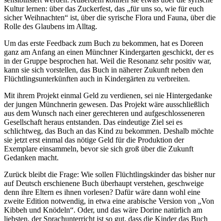
Kultur lernen: über das Zuckerfest, das „für uns so, wie für euch
sicher Weihnachten“ ist, über die syrische Flora und Fauna, über die
Rolle des Glaubens im Alltag.
Um das erste Feedback zum Buch zu bekommen, hat es Doreen
ganz am Anfang an einen Münchner Kindergarten geschickt, der es
in der Gruppe besprochen hat. Weil die Resonanz sehr positiv war,
kann sie sich vorstellen, das Buch in näherer Zukunft neben den
Flüchtlingsunterkünften auch in Kindergärten zu verbreiten.
Mit ihrem Projekt einmal Geld zu verdienen, sei nie Hintergedanke
der jungen Münchnerin gewesen. Das Projekt wäre ausschließlich
aus dem Wunsch nach einer gerechteren und aufgeschlosseneren
Gesellschaft heraus entstanden. Das eindeutige Ziel sei es
schlichtweg, das Buch an das Kind zu bekommen. Deshalb möchte
sie jetzt erst einmal das nötige Geld für die Produktion der
Exemplare einsammeln, bevor sie sich groß über die Zukunft
Gedanken macht.
Zurück bleibt die Frage: Wie sollen Flüchtlingskinder das bisher nur
auf Deutsch erschienene Buch überhaupt verstehen, geschweige
denn ihre Eltern es ihnen vorlesen? Dafür wäre dann wohl eine
zweite Edition notwendig, in etwa eine arabische Version von „Von
Kibbeh und Knödeln“. Oder, und das wäre Dorine natürlich am
liebsten, der Sprachunterricht ist so gut, dass die Kinder das Buch