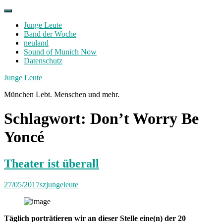
Skip
to
Junge Leute
content
Band der Woche
neuland
Sound of Munich Now
Datenschutz
Facebook
Twitter
Instagram
Junge Leute
München Lebt. Menschen und mehr.
Schlagwort:
Don’t Worry Be
Yoncé
Theater ist überall
27/05/2017
szjungeleute
Täglich porträtieren wir an dieser Stelle eine(n) der 20