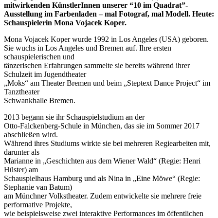
mitwirkenden KünstlerInnen unserer “10 im Quadrat”-
Ausstellung im Farbenladen – mal Fotograf, mal Modell. Heute:
Schauspielerin Mona Vojacek Koper.
Mona Vojacek Koper wurde 1992 in Los Angeles (USA) geboren.
Sie wuchs in Los Angeles und Bremen auf. Ihre ersten
schauspielerischen und
tänzerischen Erfahrungen sammelte sie bereits während ihrer
Schulzeit im Jugendtheater
„Moks“ am Theater Bremen und beim „Steptext Dance Project“ im
Tanztheater
Schwankhalle Bremen.
2013 begann sie ihr Schauspielstudium an der
Otto-Falckenberg-Schule in München, das sie im Sommer 2017
abschließen wird.
Während ihres Studiums wirkte sie bei mehreren Regiearbeiten mit,
darunter als
Marianne in „Geschichten aus dem Wiener Wald“ (Regie: Henri
Hüster) am
Schauspielhaus Hamburg und als Nina in „Eine Möwe“ (Regie:
Stephanie van Batum)
am Münchner Volkstheater. Zudem entwickelte sie mehrere freie
performative Projekte,
wie beispielsweise zwei interaktive Performances im öffentlichen