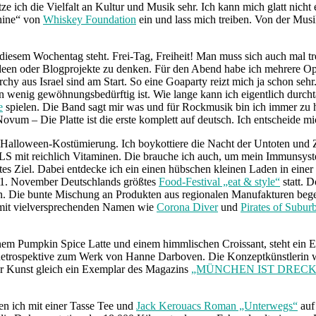
e ich die Vielfalt an Kultur und Musik sehr. Ich kann mich glatt nich
hine“ von
Whiskey Foundation
ein und lass mich treiben. Von der Mus
 diesem Wochentag steht. Frei-Tag, Freiheit! Man muss sich auch mal t
lideen oder Blogprojekte zu denken. Für den Abend habe ich mehrere O
chy aus Israel sind am Start. So eine Goaparty reizt mich ja schon sehr
 wenig gewöhnungsbedürftig ist. Wie lange kann ich eigentlich durch
e
spielen. Die Band sagt mir was und für Rockmusik bin ich immer zu hab
Novum – Die Platte ist die erste komplett auf deutsch. Ich entscheide 
e Halloween-Kostümierung. Ich boykottiere die Nacht der Untoten und Zo
 mit reichlich Vitaminen. Die brauche ich auch, um mein Immunsystem
s Ziel. Dabei entdecke ich ein einen hübschen kleinen Laden in einer 
is 1. November Deutschlands größtes
Food-Festival „eat & style“
statt. 
. Die bunte Mischung an Produkten aus regionalen Manufakturen begei
mit vielversprechenden Namen wie
Corona Diver
und
Pirates of Subur
m Pumpkin Spice Latte und einem himmlischen Croissant, steht ein E
 Retrospektive zum Werk von Hanne Darboven. Die Konzeptkünstlerin w
der Kunst gleich ein Exemplar des Magazins
„MÜNCHEN IST DRECK
den ich mit einer Tasse Tee und
Jack Kerouacs Roman „Unterwegs“
auf 