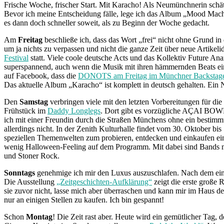
Frische Woche, frischer Start. Mit Karacho! Als Neumünchnerin schätz
Bevor ich meine Entscheidung fälle, lege ich das Album „Mood Mac
es dann doch schneller soweit, als zu Beginn der Woche gedacht.
Am
Freitag
beschließe ich, dass das Wort „frei“ nicht ohne Grund in
um ja nichts zu verpassen und nicht die ganze Zeit über neue Artike
Festival
statt. Viele coole deutsche Acts und das Kollektiv Future Anar
superspannend, auch wenn die Musik mit ihren hämmernden Beats ein
auf Facebook, dass die
DONOTS am Freitag im Münchner Backstag
Das aktuelle Album „Karacho“ ist komplett in deutsch gehalten. Ein 
Den
Samstag
verbringen viele mit den letzten Vorbereitungen für di
Frühstück im
Daddy Longlegs
. Dort gibt es vorzügliche AÇAI BOWLS
ich mit einer Freundin durch die Straßen Münchens ohne ein bestimmte
allerdings nicht. In der Zenith Kulturhalle findet vom 30. Oktober b
speziellen Themenwelten zum probieren, entdecken und einkaufen ein
wenig Halloween-Feeling auf dem Programm. Mit dabei sind Bands 
und Stoner Rock.
Sonntags
genehmige ich mir den Luxus auszuschlafen. Nach dem eine
Die Ausstellung
„Zeitgeschichten-Aufklärung“
zeigt die erste große
sie zuvor nicht, lasse mich aber überraschen und kann mir im Haus 
nur an einigen Stellen zu kaufen. Ich bin gespannt!
Schon
Montag
! Die Zeit rast aber. Heute wird ein gemütlicher Tag, 