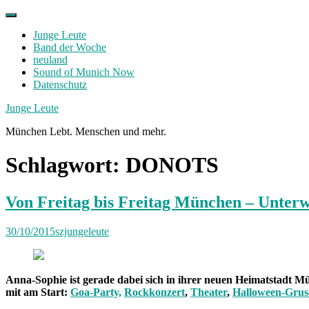
Skip
to
Junge Leute
content
Band der Woche
neuland
Sound of Munich Now
Datenschutz
Facebook
Twitter
Instagram
Junge Leute
München Lebt. Menschen und mehr.
Schlagwort:
DONOTS
Von Freitag bis Freitag München – Unter
30/10/2015
szjungeleute
Anna-Sophie ist gerade dabei sich in ihrer neuen Heimatstadt Mü
mit am Start:
Goa-Party,
Rockkonzert
,
Theater
,
Halloween-Grus