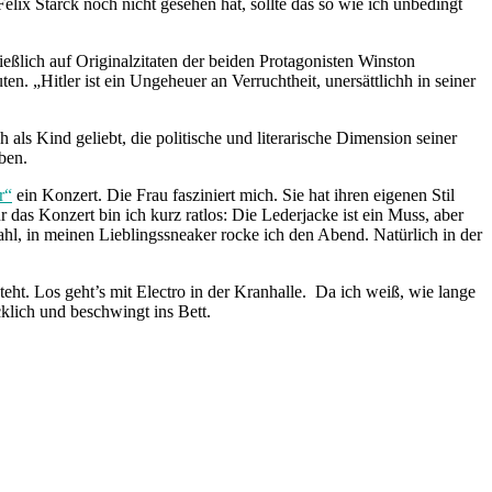
lix Starck noch nicht gesehen hat, sollte das so wie ich unbedingt
ießlich auf Originalzitaten der beiden Protagonisten Winston
ten. „Hitler ist ein Ungeheuer an Verruchtheit, unersättlichh in seiner
als Kind geliebt, die politische und literarische Dimension seiner
ben.
r“
ein Konzert. Die Frau fasziniert mich. Sie hat ihren eigenen Stil
 das Konzert bin ich kurz ratlos: Die Lederjacke ist ein Muss, aber
hl, in meinen Lieblingssneaker rocke ich den Abend. Natürlich in der
teht. Los geht’s mit Electro in der Kranhalle. Da ich weiß, wie lange
cklich und beschwingt ins Bett.