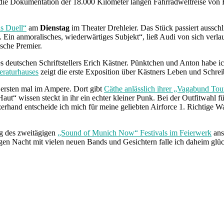
die Dokumentation der 18.000 Kilometer langen Fahrradweltreise von Fe
s Duell“
am
Dienstag
im Theater Drehleier. Das Stück passiert ausschl
e. Ein anmoralisches, wiederwärtiges Subjekt“, ließ Audi von sich verlau
ische Premier.
 deutschen Schriftstellers Erich Kästner. Pünktchen und Anton habe ich 
eraturhauses
zeigt die erste Exposition über Kästners Leben und Schrei
 ersten mal im Ampere. Dort gibt
Cäthe anlässlich ihrer „Vagabund Tou
t“ wissen steckt in ihr ein echter kleiner Punk. Bei der Outfitwahl für
erhand entscheide ich mich für meine geliebten Airforce 1. Richtige Wa
ag des zweitägigen
„Sound of Munich Now“ Festivals im Feierwerk
ans
angen Nacht mit vielen neuen Bands und Gesichtern falle ich daheim glü