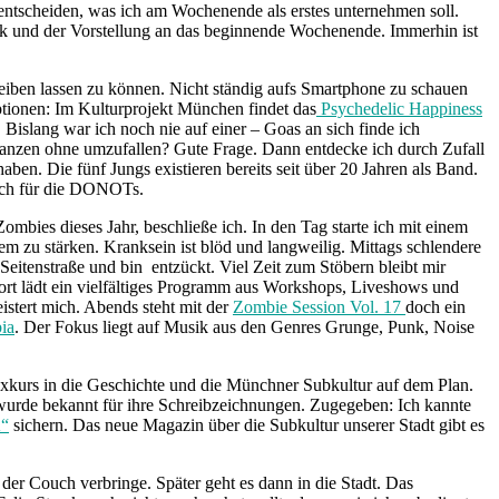
t entscheiden, was ich am Wochenende als erstes unternehmen soll.
ik und der Vorstellung an das beginnende Wochenende. Immerhin ist
reiben lassen zu können. Nicht ständig aufs Smartphone zu schauen
ptionen: Im Kulturprojekt München findet das
Psychedelic Happiness
. Bislang war ich noch nie auf einer – Goas an sich finde ich
tanzen ohne umzufallen? Gute Frage. Dann entdecke ich durch Zufall
en. Die fünf Jungs existieren bereits seit über 20 Jahren als Band.
mich für die DONOTs.
mbies dieses Jahr, beschließe ich. In den Tag starte ich mit einem
 zu stärken. Kranksein ist blöd und langweilig. Mittags schlendere
Seitenstraße und bin entzückt. Viel Zeit zum Stöbern bleibt mir
Dort lädt ein vielfältiges Programm aus Workshops, Liveshows und
stert mich. Abends steht mit der
Zombie Session Vol. 17
doch ein
bia
. Der Fokus liegt auf Musik aus den Genres Grunge, Punk, Noise
xkurs in die Geschichte und die Münchner Subkultur auf dem Plan.
urde bekannt für ihre Schreibzeichnungen. Zugegeben: Ich kannte
“
sichern. Das neue Magazin über die Subkultur unserer Stadt gibt es
der Couch verbringe. Später geht es dann in die Stadt. Das