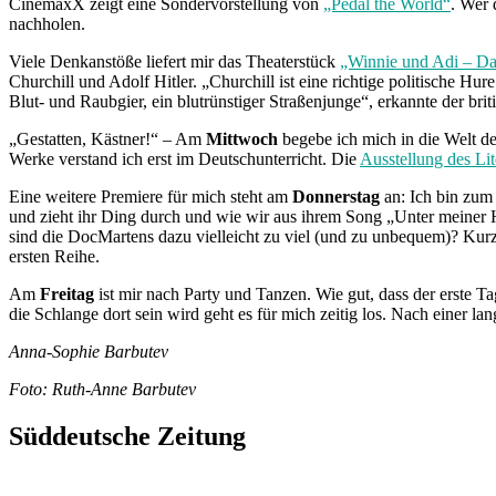
CinemaxX zeigt eine Sondervorstellung von
„Pedal the World“
. Wer 
nachholen.
Viele Denkanstöße liefert mir das Theaterstück
„Winnie und Adi – Da
Churchill und Adolf Hitler. „Churchill ist eine richtige politische Hur
Blut- und Raubgier, ein blutrünstiger Straßenjunge“, erkannte der brit
„Gestatten, Kästner!“ – Am
Mittwoch
begebe ich mich in die Welt des
Werke verstand ich erst im Deutschunterricht. Die
Ausstellung des Lit
Eine weitere Premiere für mich steht am
Donnerstag
an: Ich bin zum
und zieht ihr Ding durch und wie wir aus ihrem Song „Unter meiner Hau
sind die DocMartens dazu vielleicht zu viel (und zu unbequem)? Kurz
ersten Reihe.
Am
Freitag
ist mir nach Party und Tanzen. Wie gut, dass der erste T
die Schlange dort sein wird geht es für mich zeitig los. Nach einer l
Anna-Sophie Barbutev
Foto: Ruth-Anne Barbutev
Süddeutsche Zeitung