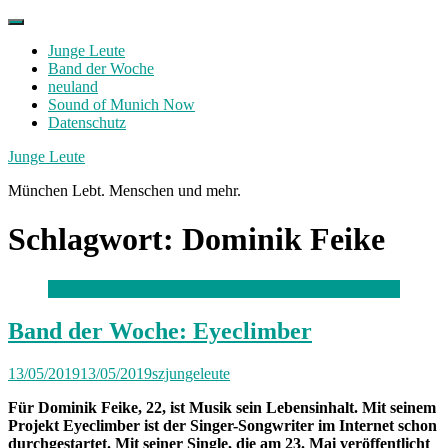
Skip
to
Junge Leute
content
Band der Woche
neuland
Sound of Munich Now
Datenschutz
Facebook
Twitter
Instagram
Junge Leute
München Lebt. Menschen und mehr.
Schlagwort:
Dominik Feike
Band der Woche: Eyeclimber
13/05/2019
13/05/2019
szjungeleute
Für Dominik Feike, 22, ist Musik sein Lebensinhalt. Mit seinem
Projekt Eyeclimber ist der Singer-Songwriter im Internet schon
durchgestartet. Mit seiner Single, die am 23. Mai veröffentlicht