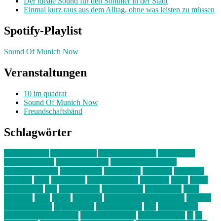
Der ideale Sound für den Sommer in der Stadt
Einmal kurz raus aus dem Alltag, ohne was leisten zu müssen
Spotify-Playlist
Sound Of Munich Now
Veranstaltungen
10 im quadrat
Sound Of Munich Now
Freundschaftsbänd
Schlagwörter
10 im Quadrat
Amelie Völker
Anastasia Trenkler
Ausstellung
bahnwärter thiel
Band der Woche
Bei Krause zu Hause
Beziehungsweise
ein abend mit
farbenladen
feierwerk
fotografie
Hip-Hop
indie
junge leute
junges münchen
Kolumne
kunst
Liebe
Lisi Wasmer
lmu
lost weekend
Louis Seibert
Max Fluder
mein
münchen
milla
musik
München
Münchens junge Kreative
neuland
ornella cosenza
Partnerschaft
Philipp Kreiter
pop
Rita Argauer
Sound Of Munich Now
Stefanie Witterauf
susanne krause
sz
sz