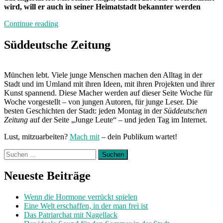
wird, will er auch in seiner Heimatstadt bekannter werden
„Band
Continue reading
der
Woche:
Süddeutsche Zeitung
Eyeclimber“
München lebt. Viele junge Menschen machen den Alltag in der
Stadt und im Umland mit ihren Ideen, mit ihren Projekten und ihrer
Kunst spannend. Diese Macher werden auf dieser Seite Woche für
Woche vorgestellt – von jungen Autoren, für junge Leser. Die
besten Geschichten der Stadt: jeden Montag in der
Süddeutschen
Zeitung
auf der Seite „Junge Leute“ – und jeden Tag im Internet.
Lust, mitzuarbeiten?
Mach mit
– dein Publikum wartet!
Suchen
nach:
Neueste Beiträge
Wenn die Hormone verrückt spielen
Eine Welt erschaffen, in der man frei ist
Das Patriarchat mit Nagellack