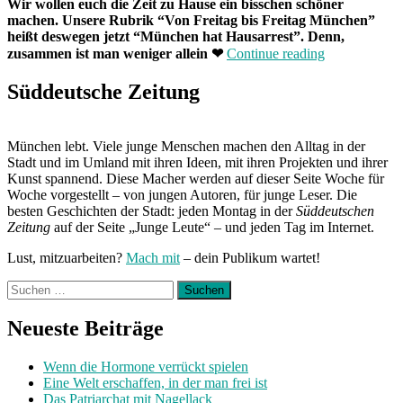
Wir wollen euch die Zeit zu Hause ein bisschen schöner
machen. Unsere Rubrik “Von Freitag bis Freitag München”
heißt deswegen jetzt “München hat Hausarrest”. Denn,
„München
zusammen ist man weniger allein
❤
Continue reading
hat
Hausarrest:
Süddeutsche Zeitung
Zuhause
mit
Laura“
München lebt. Viele junge Menschen machen den Alltag in der
Stadt und im Umland mit ihren Ideen, mit ihren Projekten und ihrer
Kunst spannend. Diese Macher werden auf dieser Seite Woche für
Woche vorgestellt – von jungen Autoren, für junge Leser. Die
besten Geschichten der Stadt: jeden Montag in der
Süddeutschen
Zeitung
auf der Seite „Junge Leute“ – und jeden Tag im Internet.
Lust, mitzuarbeiten?
Mach mit
– dein Publikum wartet!
Suchen
nach:
Neueste Beiträge
Wenn die Hormone verrückt spielen
Eine Welt erschaffen, in der man frei ist
Das Patriarchat mit Nagellack