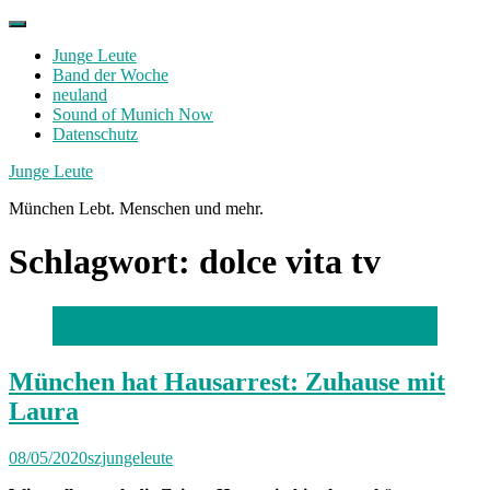
Skip
to
Junge Leute
content
Band der Woche
neuland
Sound of Munich Now
Datenschutz
Facebook
Twitter
Instagram
Junge Leute
München Lebt. Menschen und mehr.
Schlagwort:
dolce vita tv
Foto: Daniela Wiedemann
München hat Hausarrest: Zuhause mit
Laura
08/05/2020
szjungeleute