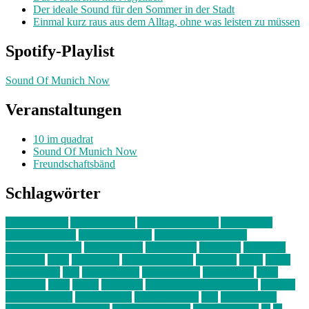
Der ideale Sound für den Sommer in der Stadt
Einmal kurz raus aus dem Alltag, ohne was leisten zu müssen
Spotify-Playlist
Sound Of Munich Now
Veranstaltungen
10 im quadrat
Sound Of Munich Now
Freundschaftsbänd
Schlagwörter
10 im Quadrat
Amelie Völker
Anastasia Trenkler
Ausstellung
bahnwärter thiel
Band der Woche
Bei Krause zu Hause
Beziehungsweise
ein abend mit
farbenladen
feierwerk
fotografie
Hip-Hop
indie
junge leute
junges münchen
Kolumne
kunst
Liebe
Lisi Wasmer
lmu
lost weekend
Louis Seibert
Max Fluder
mein
münchen
milla
musik
München
Münchens junge Kreative
neuland
ornella cosenza
Partnerschaft
Philipp Kreiter
pop
Rita Argauer