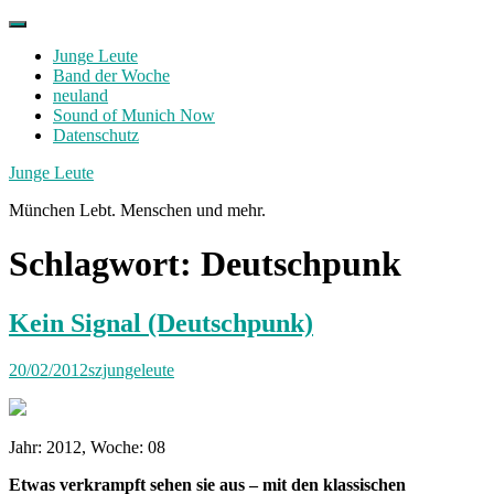
Skip
to
Junge Leute
content
Band der Woche
neuland
Sound of Munich Now
Datenschutz
Facebook
Twitter
Instagram
Junge Leute
München Lebt. Menschen und mehr.
Schlagwort:
Deutschpunk
Kein Signal (Deutschpunk)
20/02/2012
szjungeleute
Jahr: 2012, Woche: 08
Etwas verkrampft sehen sie aus – mit den klassischen