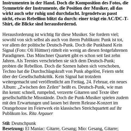
Instrumenten in der Hand. Doch die Komposition des Fotos, die
Symmetrie der Instrumente, die Position der Musiker, all das
wirkt auch sehr ruhig und durchdacht. Irgendetwas passt
nicht, etwas Rebellion blitzt da durch: einer trägt ein AC/DC-T-
Shirt, die Blicke sind herausfordernd.
Herausforderung ist wichtig für diese Musiker. Sie fordern viel;
sowohl von sich selbst als auch von ihrem Publikum: Punk ist tot,
vor allem der politische Deutsch-Punk. Doch die Punkband Kein
Signal (Foto: Oli Hüttner) rüttelt ein wenig an diesen festgefahrenen
Paradigmen. Das Münchner Quartett gibt es schon seit fast zehn
Jahren. Als Teenies verschrieben sie sich dem Deutsch-Punk;
probten die Rebellion. Doch die Szenen haben sich verschoben,
Techno hat die Durchschlagskraft von Punk abgelöst, Feiern steht
über der Gesellschaftskritik. Kein Signal hat trotzdem
weitergemacht und veröffentlicht am Freitag, 24. Februar, ein neues
Album: „Zwischen den Zeilen“ heißt es. Deutsch-Punk, wie man
ihn kennt: schnell, rumpelnd, verzerrte Gitarren und Texte über
gesellschaftliche Missstände. Doch die Punk-Musiker spielen zudem
mit den Erwartungen und lassen bei ihrem Release-Konzert im
Orangehouse im Feierwerk ein klassisches Streichquartett auf ihr
Publikum los.
Rita Argauer
Stil:
Deutschpunk
Besetzung:
El Maniac: Gitarre, Gesang; Mio: Gesang, Gitarre;