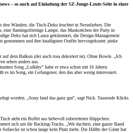
e Shows – so auch auf Einladung der SZ-Junge-Leute-Seite in einer
an den Wänden, die Tisch-Deko leuchtet in Neonfarben. Die
an, eine flamingoförmige Lampe, das Maskottchen der Party in
wendige Deko hat sich Laura gekümmert, die Design-Management
rst genommen und ihre knalligsten Outfits hervorgekramt: pinke
auf dem Balkon (der auch rosa dekoriert ist). Ohne Bowle. „Ich
ren sehen anders aus.
träumten Song „Lullaby“ habe er etwa schon mit 16 Jahren
ßt es im Song, ein Gefangener, den das aber wenig interessiert.
elegt werden. „Sony fand das ganz gut“, sagt Nick. Tausende Klicks
isch steht ein Buffet aus liebevoll zubereiteten Häppchen:
ümmert sich um die Backing-Tracks. „Wir dachten, eine ganze Band
Sofaecke ist schon lange kein Platz mehr. Die Hälfte der Gäste hat