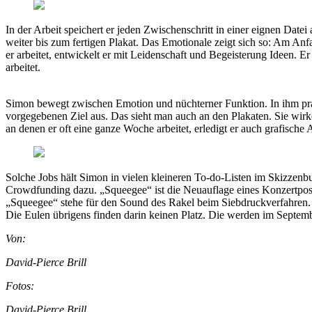
In der Arbeit speichert er jeden Zwischenschritt in einer eignen Datei
weiter bis zum fertigen Plakat. Das Emotionale zeigt sich so: Am Anf
er arbeitet, entwickelt er mit Leidenschaft und Begeisterung Ideen. Er
arbeitet.
Simon bewegt zwischen Emotion und nüchterner Funktion. In ihm prall
vorgegebenen Ziel aus. Das sieht man auch an den Plakaten. Sie wirke
an denen er oft eine ganze Woche arbeitet, erledigt er auch grafische
Solche Jobs hält Simon in vielen kleineren To-do-Listen im Skizzenb
Crowdfunding dazu. „Squeegee“ ist die Neuauflage eines Konzertpos
„Squeegee“ stehe für den Sound des Rakel beim Siebdruckverfahren. 
Die Eulen übrigens finden darin keinen Platz. Die werden im Septemb
Von:
David-Pierce Brill
Fotos:
David-Pierce Brill