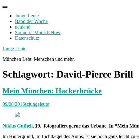
Skip
to
Junge Leute
content
Band der Woche
neuland
Sound of Munich Now
Datenschutz
Facebook
Twitter
Instagram
Junge Leute
München Lebt. Menschen und mehr.
Schlagwort:
David-Pierce Brill
Mein München: Hackerbrücke
09/08/2016
szjungeleute
Niklas Gutheil
, 19, fotografiert gerne das Urbane. In “Mein Mü
Im Hintergrund, im Lichtkegel des Autos, ist sie noch ganz leicht z