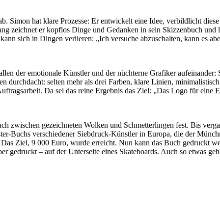
 ab. Simon hat klare Prozesse: Er entwickelt eine Idee, verbildlicht dies
ang zeichnet er kopflos Dinge und Gedanken in sein Skizzenbuch und läs
 kann sich in Dingen verlieren: „Ich versuche abzuschalten, kann es abe
en der emotionale Künstler und der nüchterne Grafiker aufeinander: S
n durchdacht: selten mehr als drei Farben, klare Linien, minimalistisc
 Auftragsarbeit. Da sei das reine Ergebnis das Ziel: „Das Logo für eine
uch zwischen gezeichneten Wolken und Schmetterlingen fest. Bis verga
ter-Buchs verschiedener Siebdruck-Künstler in Europa, die der Münch
Das Ziel, 9 000 Euro, wurde erreicht. Nun kann das Buch gedruckt werd
er gedruckt – auf der Unterseite eines Skateboards. Auch so etwas ge