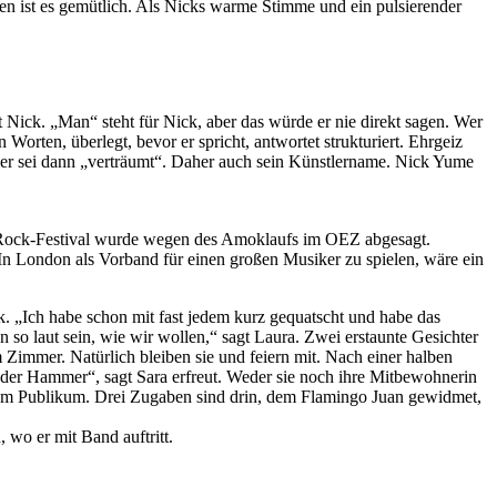
n ist es gemütlich. Als Nicks warme Stimme und ein pulsierender
t Nick. „Man“ steht für Nick, aber das würde er nie direkt sagen. Wer
Worten, überlegt, bevor er spricht, antwortet strukturiert. Ehrgeiz
 er sei dann „verträumt“. Daher auch sein Künstlername. Nick Yume
nd-Rock-Festival wurde wegen des Amoklaufs im OEZ abgesagt.
n London als Vorband für einen großen Musiker zu spielen, wäre ein
. „Ich habe schon mit fast jedem kurz gequatscht und habe das
 so laut sein, wie wir wollen,“ sagt Laura. Zwei erstaunte Gesichter
immer. Natürlich bleiben sie und feiern mit. Nach einer halben
 der Hammer“, sagt Sara erfreut. Weder sie noch ihre Mitbewohnerin
dem Publikum. Drei Zugaben sind drin, dem Flamingo Juan gewidmet,
wo er mit Band auftritt.