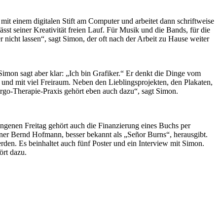
e mit einem digitalen Stift am Computer und arbeitet dann schriftweise
st seiner Kreativität freien Lauf. Für Musik und die Bands, für die
r nicht lassen“, sagt Simon, der oft nach der Arbeit zu Hause weiter
imon sagt aber klar: „Ich bin Grafiker.“ Er denkt die Dinge vom
h und mit viel Freiraum. Neben den Lieblingsprojekten, den Plakaten,
 Ergo-Therapie-Praxis gehört eben auch dazu“, sagt Simon.
ngenen Freitag gehört auch die Finanzierung eines Buchs per
ner Bernd Hofmann, besser bekannt als „Señor Burns“, herausgibt.
en. Es beinhaltet auch fünf Poster und ein Interview mit Simon.
hört dazu.