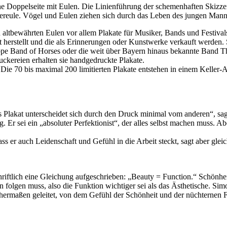
e Doppelseite mit Eulen. Die Linienführung der schemenhaften Skizzen
eiereule. Vögel und Eulen ziehen sich durch das Leben des jungen Man
 altbewährten Eulen vor allem Plakate für Musiker, Bands und Festival
t herstellt und die als Erinnerungen oder Kunstwerke verkauft werden.
ppe Band of Horses oder die weit über Bayern hinaus bekannte Band T
uckereien erhalten sie handgedruckte Plakate.
ie 70 bis maximal 200 limitierten Plakate entstehen in einem Keller-At
es Plakat unterscheidet sich durch den Druck minimal vom anderen“, sag
r sei ein „absoluter Perfektionist“, der alles selbst machen muss. Aber
ass er auch Leidenschaft und Gefühl in die Arbeit steckt, sagt aber gl
riftlich eine Gleichung aufgeschrieben: „Beauty = Function.“ Schönhe
olgen muss, also die Funktion wichtiger sei als das Ästhetische. Simo
ermaßen geleitet, von dem Gefühl der Schönheit und der nüchternen Funkt