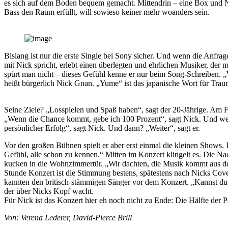
es sich auf dem Boden bequem gemacht. Mittendrin – eine Box und Ni
Bass den Raum erfüllt, will sowieso keiner mehr woanders sein.
Bislang ist nur die erste Single bei Sony sicher. Und wenn die Anfra
mit Nick spricht, erlebt einen überlegten und ehrlichen Musiker, der m
spürt man nicht – dieses Gefühl kenne er nur beim Song-Schreiben. 
heißt bürgerlich Nick Gnan. „Yume“ ist das japanische Wort für Trau
Seine Ziele? „Losspielen und Spaß haben“, sagt der 20-Jährige. Am 
„Wenn die Chance kommt, gebe ich 100 Prozent“, sagt Nick. Und wen
persönlicher Erfolg“, sagt Nick. Und dann? „Weiter“, sagt er.
Vor den großen Bühnen spielt er aber erst einmal die kleinen Shows.
Gefühl, alle schon zu kennen.“ Mitten im Konzert klingelt es. Die Nac
kucken in die Wohnzimmertür. „Wir dachten, die Musik kommt aus dem
Stunde Konzert ist die Stimmung bestens, spätestens nach Nicks Cove
kannten den britisch-stämmigen Sänger vor dem Konzert. „Kannst du
der über Nicks Kopf wacht.
Für Nick ist das Konzert hier eh noch nicht zu Ende: Die Hälfte der
Von: Verena Lederer, David-Pierce Brill