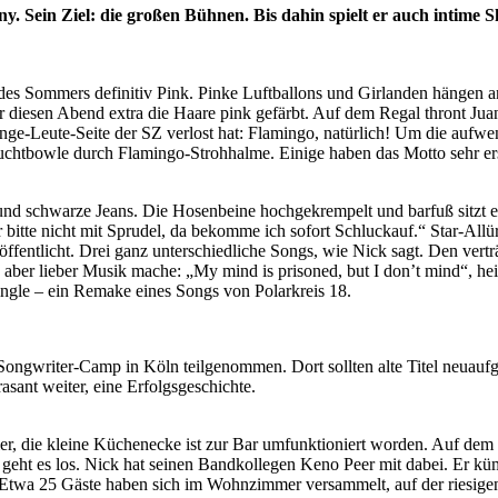
 Sony. Sein Ziel: die großen Bühnen. Bis dahin spielt er auch intim
 des Sommers definitiv Pink. Pinke Luftballons und Girlanden hängen 
r diesen Abend extra die Haare pink gefärbt. Auf dem Regal thront Ju
ge-Leute-Seite der SZ verlost hat: Flamingo, natürlich! Um die auf
 Fruchtbowle durch Flamingo-Strohhalme. Einige haben das Motto sehr e
d schwarze Jeans. Die Hosenbeine hochgekrempelt und barfuß sitzt er 
er bitte nicht mit Sprudel, da bekomme ich sofort Schluckauf.“ Star-Allü
ffentlicht. Drei ganz unterschiedliche Songs, wie Nick sagt. Den ver
s, aber lieber Musik mache: „My mind is prisoned, but I don’t mind“, hei
ingle – ein Remake eines Songs von Polarkreis 18.
ngwriter-Camp in Köln teilgenommen. Dort sollten alte Titel neuaufg
rasant weiter, eine Erfolgsgeschichte.
r, die kleine Küchenecke ist zur Bar umfunktioniert worden. Auf dem T
geht es los. Nick hat seinen Bandkollegen Keno Peer mit dabei. Er k
 Etwa 25 Gäste haben sich im Wohnzimmer versammelt, auf der riesigen 