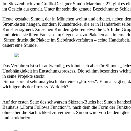
Im Skizzenbuch von Grafik-Designer Simon Marchner, 27, gibt es ein
im Gesicht ausgemalt. Unter ihr steht die genaue Bezeichnung: Schl
Heute gestaltet Simon, der in München wohnt und arbeitet, neben den
Stromkästen hängen, sondern Kunstdrucke, die er in Handarbeit selbs
Künstler signiert. Zu seinen Kunden gehören etwa die US-Indie-Gru
und bieten sie ihren Fans an. Im Gegensatz zu Plakaten aus Internetdr
Simon druckt die Plakate im Siebdruckverfahren – echte Handarbeit. D
dauert eine Stunde.
Das Verfahren ist sehr aufwendig, es lohnt sich aber für Simon: „Jed
Unabhängigkeit im Entstehungsprozess. Die sei ihm besonders wichtig. E
in seine Projekte steckt.
Simon spricht sehr analytisch über einen „Prozess“. Einmal sagt er, d
wichtiger als der Prozess. Wirklich?
Auf der ersten Seite des schwarzen Skizzen-Buchs hat Simon handsch
Bauhaus („Form Follows Function“), nach dem die Form der Funktion f
ohne aber die Sachlichkeit zu verlieren. Simon wird von beidem gleich
und strukturiert.