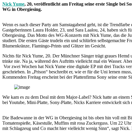
Nick Yume
, 20, veröffentlicht am Freitag seine erste Single bei
WG in Obergiesing.
Wenn es nach dieser Party am Samstagabend geht, ist die Trendfarbe
Gastgeberinnen Laura Holder, 23, und Sara Laalou, 24, haben sich fü
Obergiesing. Das Motto des WG-Konzerts mit Nick Yume, das die Jun
studiert. Die ersten Gäste trudeln ein und schlürfen selbstgemachte
Blumenkränze, Flamingo-Prints und Glitzer im Gesicht.
Nichts für Nick Yume, 20. Der Münchner Sänger trägt graues Hemd un
trinke nie. Na ja, während des Auftritts vielleicht mal ein Wasser. Ab
Vor zwei Wochen hat Nick Yume eine digitale EP mit drei Tracks verö
geschrieben. In „Prison“ beschreibt er, wie er für die Uni lernen mus
Kommenden Freitag erscheint bei der Plattenfirma Sony seine erste S
Wie kam es zu dem Deal mit dem Major-Label? Nick hatte an einem So
bei Youtube, Mini-Platte, Sony-Platte, Nicks Karriere entwickelt sich 
Die Badewanne in der WG in Obergiesing ist bis oben hin voll mit Bie
Tomatenspieße, Käsestulle, Muffins mit rosa Zuckerguss. Um 22 Uhr 
mit Schlagzeug und Co macht hier vielleicht wenig Sinn“, sagt Nick.