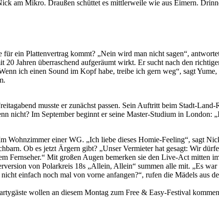
ck am Mikro. Draußen schüttet es mittlerweile wie aus Eimern. Drinne
ge für ein Plattenvertrag kommt? „Nein wird man nicht sagen“, antworte
it 20 Jahren überraschend aufgeräumt wirkt. Er sucht nach den richtigen 
„Wenn ich einen Sound im Kopf habe, treibe ich gern weg“, sagt Yume,
m.
Freitagabend musste er zunächst passen. Sein Auftritt beim Stadt-La
n nicht? Im September beginnt er seine Master-Studium in London: „I
 Im Wohnzimmer einer WG. „Ich liebe dieses Homie-Feeling“, sagt Nick
hbarn. Ob es jetzt Ärgern gibt? „Unser Vermieter hat gesagt: Wir dürfen
 Fernseher.“ Mit großen Augen bemerken sie den Live-Act mitten im Z
rversion von Polarkreis 18s „Allein, Allein“ summen alle mit. „Es war
 nicht einfach noch mal von vorne anfangen?“, rufen die Mädels aus 
 Partygäste wollen an diesem Montag zum Free & Easy-Festival kommen, 