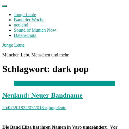
Skip
to
Junge Leute
content
Band der Woche
neuland
Sound of Munich Now
Datenschutz
Facebook
Twitter
Instagram
Junge Leute
München Lebt. Menschen und mehr.
Schlagwort:
dark pop
Neuland: Neuer Bandname
25/07/2018
25/07/2018
szjungeleute
Die Band Eliza hat ihren Namen in Varo umgeändert. Vor