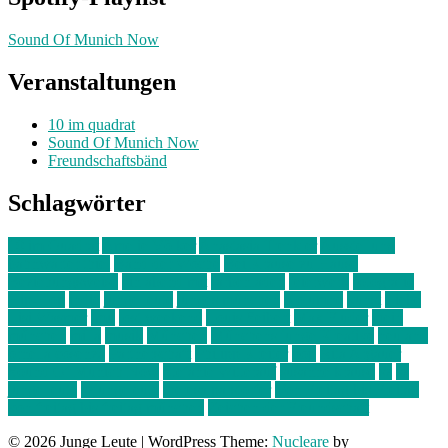
Sound Of Munich Now
Veranstaltungen
10 im quadrat
Sound Of Munich Now
Freundschaftsbänd
Schlagwörter
10 im Quadrat
Amelie Völker
Anastasia Trenkler
Ausstellung
bahnwärter thiel
Band der Woche
Bei Krause zu Hause
Beziehungsweise
ein abend mit
farbenladen
feierwerk
fotografie
Hip-Hop
indie
junge leute
junges münchen
Kolumne
kunst
Liebe
Lisi Wasmer
lmu
lost weekend
Louis Seibert
Max Fluder
mein
münchen
milla
musik
München
Münchens junge Kreative
neuland
ornella cosenza
Partnerschaft
Philipp Kreiter
pop
Rita Argauer
Sound Of Munich Now
Stefanie Witterauf
susanne krause
sz
sz
junge leute
szjungeleute
theresa parstorfer
Von Freitag bis Freitag
von freitag bis freitag münchen
Zeichen der Freundschaft
© 2026 Junge Leute
|
WordPress Theme:
Nucleare
by