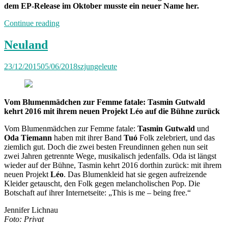
dem EP-Release im Oktober musste ein neuer Name her.
„Neuland:
Continue reading
Neuer
Bandname“
Neuland
23/12/2015
05/06/2018
szjungeleute
Vom Blumenmädchen zur Femme fatale: Tasmin Gutwald
kehrt 2016 mit ihrem neuen Projekt Léo auf die Bühne zurück
Vom Blumenmädchen zur Femme fatale:
Tasmin Gutwald
und
Oda Tiemann
haben mit ihrer Band
Tuó
Folk zelebriert, und das
ziemlich gut. Doch die zwei besten Freundinnen gehen nun seit
zwei Jahren getrennte Wege, musikalisch jedenfalls. Oda ist längst
wieder auf der Bühne, Tasmin kehrt 2016 dorthin zurück: mit ihrem
neuen Projekt
Léo
. Das Blumenkleid hat sie gegen aufreizende
Kleider getauscht, den Folk gegen melancholischen Pop. Die
Botschaft auf ihrer Internetseite: „This is me – being free.“
Jennifer Lichnau
Foto: Privat