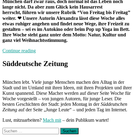
München darf zwar raus, doch normal ist das Leben noch
lange nicht. Da aber zum Glück kein Hausarrest
herrscht, führen wir unsere Rubrik “Von Freitag bis Freitag”
weiter. ❤
Unsere
Autorin Alexandra lässt diese Woche alles
etwas ruhiger angehen und findet neue Wege, ihre Freizeit zu
gestalten – sei es im Autokino oder beim Pop up Yoga im Bett.
Ihre Woche steht ganz unter dem Motto: Natur, Kultur
und
ganz viel Weihnachtsstimmung
.
„Von
Continue reading
Freitag
bis
Süddeutsche Zeitung
Freitag
München:
Unterwegs
München lebt. Viele junge Menschen machen den Alltag in der
mit
Stadt und im Umland mit ihren Ideen, mit ihren Projekten und ihrer
Alexandra“
Kunst spannend. Diese Macher werden auf dieser Seite Woche für
Woche vorgestellt – von jungen Autoren, für junge Leser. Die
besten Geschichten der Stadt: jeden Montag in der
Süddeutschen
Zeitung
auf der Seite „Junge Leute“ – und jeden Tag im Internet.
Lust, mitzuarbeiten?
Mach mit
– dein Publikum wartet!
Suchen
nach: