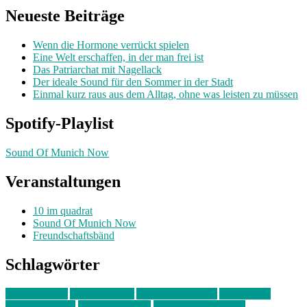
Neueste Beiträge
Wenn die Hormone verrückt spielen
Eine Welt erschaffen, in der man frei ist
Das Patriarchat mit Nagellack
Der ideale Sound für den Sommer in der Stadt
Einmal kurz raus aus dem Alltag, ohne was leisten zu müssen
Spotify-Playlist
Sound Of Munich Now
Veranstaltungen
10 im quadrat
Sound Of Munich Now
Freundschaftsbänd
Schlagwörter
10 im Quadrat
Amelie Völker
Anastasia Trenkler
Ausstellung
bahnwärter thiel
Band der Woche
Bei Krause zu Hause