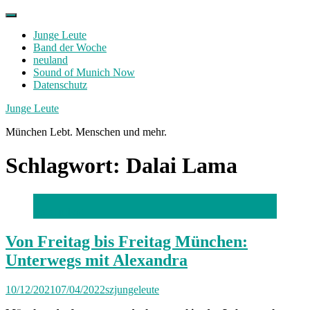
Skip
to
Junge Leute
content
Band der Woche
neuland
Sound of Munich Now
Datenschutz
Facebook
Twitter
Instagram
Junge Leute
München Lebt. Menschen und mehr.
Schlagwort:
Dalai Lama
Foto: privat
Von Freitag bis Freitag München:
Unterwegs mit Alexandra
10/12/2021
07/04/2022
szjungeleute