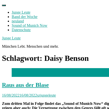
Skip
to
Junge Leute
content
Band der Woche
neuland
Sound of Munich Now
Datenschutz
Facebook
Twitter
Instagram
Junge Leute
München Lebt. Menschen und mehr.
Schlagwort:
Daisy Benson
Foto: Jana Islinger
Raus aus der Blase
16/08/2022
16/08/2022
szjungeleute
Zum dritten Mal in Folge findet das „Sound of Munich Now“ digita
zeigen aber auch: Die Vernetzung zwischen den Genres fällt oft 