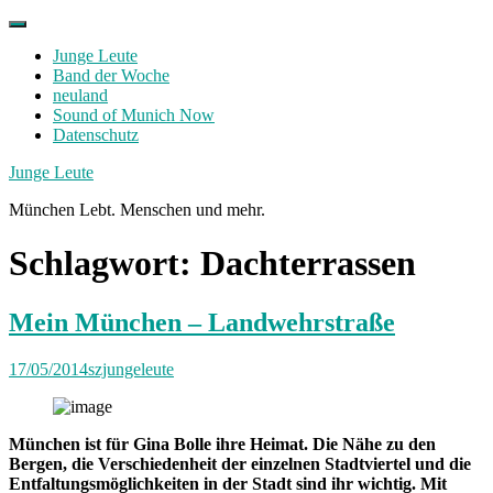
Skip
to
Junge Leute
content
Band der Woche
neuland
Sound of Munich Now
Datenschutz
Facebook
Twitter
Instagram
Junge Leute
München Lebt. Menschen und mehr.
Schlagwort:
Dachterrassen
Mein München – Landwehrstraße
17/05/2014
szjungeleute
München ist für Gina Bolle ihre Heimat. Die Nähe zu den
Bergen, die Verschiedenheit der einzelnen Stadtviertel und die
Entfaltungsmöglichkeiten in der Stadt sind ihr wichtig. Mit