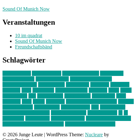
Sound Of Munich Now
Veranstaltungen
10 im quadrat
Sound Of Munich Now
Freundschaftsbänd
Schlagwörter
10 im Quadrat
Amelie Völker
Anastasia Trenkler
Ausstellung
bahnwärter thiel
Band der Woche
Bei Krause zu Hause
Beziehungsweise
ein abend mit
farbenladen
feierwerk
fotografie
Hip-Hop
indie
junge leute
junges münchen
Kolumne
kunst
Liebe
Lisi Wasmer
lmu
lost weekend
Louis Seibert
Max Fluder
mein
münchen
milla
musik
München
Münchens junge Kreative
neuland
ornella cosenza
Partnerschaft
Philipp Kreiter
pop
Rita Argauer
Sound Of Munich Now
Stefanie Witterauf
susanne krause
sz
sz
junge leute
szjungeleute
theresa parstorfer
Von Freitag bis Freitag
von freitag bis freitag münchen
Zeichen der Freundschaft
© 2026 Junge Leute
|
WordPress Theme:
Nucleare
by