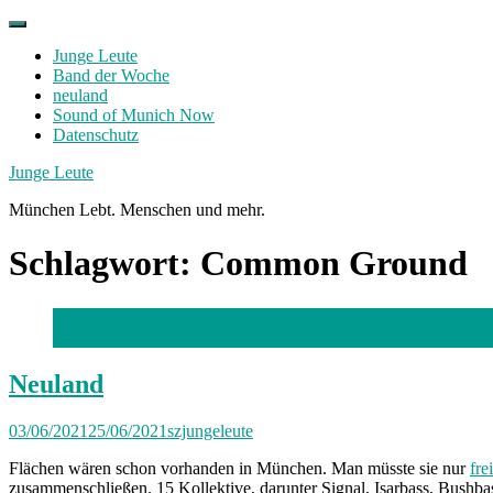
Skip
to
Junge Leute
content
Band der Woche
neuland
Sound of Munich Now
Datenschutz
Facebook
Twitter
Instagram
Junge Leute
München Lebt. Menschen und mehr.
Schlagwort:
Common Ground
Foto: Swann Windisch
Neuland
03/06/2021
25/06/2021
szjungeleute
Flächen wären schon vorhanden in München. Man müsste sie nur
fre
zusammenschließen. 15 Kollektive, darunter Signal, Isarbass, Bush