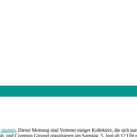
i räumen
. Dieser Meinung sind Vertreter einiger Kollektive, die sich 
bash, und Common Ground organisieren am Samstag, 5. Juni ab 12 Uhr 