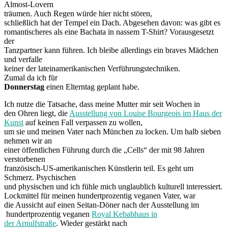
Almost-Lovern
träumen. Auch Regen würde hier nicht stören,
schließlich hat der Tempel ein Dach. Abgesehen davon: was gibt es
romantischeres als eine Bachata in nassem T-Shirt? Vorausgesetzt
der
Tanzpartner kann führen. Ich bleibe allerdings ein braves Mädchen
und verfalle
keiner der lateinamerikanischen Verführungstechniken.
Zumal da ich für
Donnerstag
einen Elterntag geplant habe.
Ich nutze die Tatsache, dass meine Mutter mir seit Wochen in
den Ohren liegt, die
Ausstellung von Louise Bourgeois im Haus der
Kunst
auf keinen Fall verpassen zu wollen,
um sie und meinen Vater nach München zu locken. Um halb sieben
nehmen wir an
einer öffentlichen Führung durch die „Cells“ der mit 98 Jahren
verstorbenen
französisch-US-amerikanischen Künstlerin teil. Es geht um
Schmerz. Psychischen
und physischen und ich fühle mich unglaublich kulturell interessiert.
Lockmittel für meinen hundertprozentig veganen Vater, war
die Aussicht auf einen Seitan-Döner nach der Ausstellung im
hundertprozentig veganen
Royal Kebabhaus in
der Arnulfstraße
. Wieder gestärkt nach