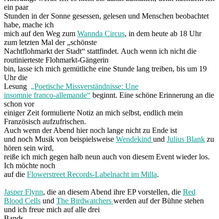
ein paar
Stunden in der Sonne gesessen, gelesen und Menschen beobachtet
habe, mache ich
mich auf den Weg zum
Wannda Circus
, in dem heute ab 18 Uhr
zum letzten Mal der „schönste
Nachtflohmarkt der Stadt“ stattfindet. Auch wenn ich nicht die
routinierteste Flohmarkt-Gängerin
bin, lasse ich mich gemütliche eine Stunde lang treiben, bis um 19
Uhr die
Lesung
„Poetische Missverständnisse: Une
insomnie franco-allemande“
beginnt. Eine schöne Erinnerung an die
schon vor
einiger Zeit formulierte Notiz an mich selbst, endlich mein
Französisch aufzufrischen.
Auch wenn der Abend hier noch lange nicht zu Ende ist
und noch Musik von beispielsweise
Wendekind
und
Julius Blank
zu
hören sein wird,
reiße ich mich gegen halb neun auch von diesem Event wieder los.
Ich möchte noch
auf die
Flowerstreet Records-Labelnacht im Milla
.
Jasper Flynn
, die an diesem Abend ihre EP vorstellen, die
Red
Blood Cells
und
The Birdwatchers
werden auf der Bühne stehen
und ich freue mich auf alle drei
Bands.