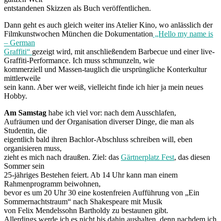
entstandenen Skizzen als Buch veröffentlichen.
Dann geht es auch gleich weiter ins Atelier Kino, wo anlässlich der
Filmkunstwochen München die Dokumentation
„Hello my name is
– German
Graffiti“
gezeigt wird, mit anschließendem Barbecue und einer live-
Graffiti-Performance. Ich muss schmunzeln, wie
kommerziell und Massen-tauglich die ursprüngliche Konterkultur
mittlerweile
sein kann. Aber wer weiß, vielleicht finde ich hier ja mein neues
Hobby.
Am Samstag
habe ich viel vor: nach dem Ausschlafen,
Aufräumen und der Organisation diverser Dinge, die man als
Studentin, die
eigentlich bald ihren Bachlor-Abschluss schreiben will, eben
organisieren muss,
zieht es mich nach draußen. Ziel: das
Gärtnerplatz Fest
, das diesen
Sommer sein
25-jähriges Bestehen feiert. Ab 14 Uhr kann man einem
Rahmenprogramm beiwohnen,
bevor es um 20 Uhr 30 eine kostenfreien Aufführung von „Ein
Sommernachtstraum“ nach Shakespeare mit Musik
von Felix Mendelssohn Bartholdy zu bestaunen gibt.
Allerdings werde ich es nicht bis dahin aushalten, denn nachdem ich