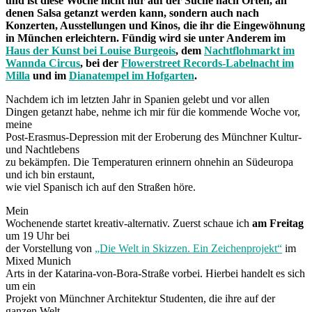
und ist diese Woche nicht nur auf der Suche nach Orten, an
denen Salsa getanzt werden kann, sondern auch nach
Konzerten, Ausstellungen und Kinos, die ihr die Eingewöhnung
in München erleichtern. Fündig wird sie unter Anderem im
Haus der Kunst bei Louise Burgeois
, dem
Nachtflohmarkt im
Wannda Circus
, bei der
Flowerstreet Records-Labelnacht im
Milla
und im
Dianatempel im Hofgarten
.
Nachdem ich im letzten Jahr in Spanien gelebt und vor allen
Dingen getanzt habe, nehme ich mir für die kommende Woche vor,
meine
Post-Erasmus-Depression mit der Eroberung des Münchner Kultur-
und Nachtlebens
zu bekämpfen. Die Temperaturen erinnern ohnehin an Südeuropa
und ich bin erstaunt,
wie viel Spanisch ich auf den Straßen höre.
Mein
Wochenende startet kreativ-alternativ. Zuerst schaue ich
am Freitag
um 19 Uhr bei
der Vorstellung von
„Die Welt in Skizzen. Ein Zeichenprojekt“
im
Mixed Munich
Arts in der Katarina-von-Bora-Straße vorbei. Hierbei handelt es sich
um ein
Projekt von Münchner Architektur Studenten, die ihre auf der
ganzen Welt