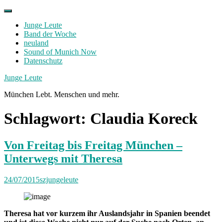
Skip
to
Junge Leute
content
Band der Woche
neuland
Sound of Munich Now
Datenschutz
Facebook
Twitter
Instagram
Junge Leute
München Lebt. Menschen und mehr.
Schlagwort:
Claudia Koreck
Von Freitag bis Freitag München –
Unterwegs mit Theresa
24/07/2015
szjungeleute
Theresa hat vor kurzem ihr Auslandsjahr in Spanien beendet