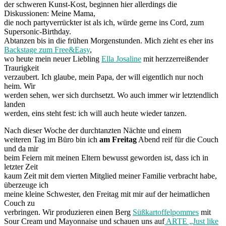
der schweren Kunst-Kost, beginnen hier allerdings die
Diskussionen: Meine Mama,
die noch partyverrückter ist als ich, würde gerne ins Cord, zum
Supersonic-Birthday.
Abtanzen bis in die frühen Morgenstunden. Mich zieht es eher ins
Backstage zum Free&Easy
,
wo heute mein neuer Liebling
Ella Josaline
mit herzzerreißender
Traurigkeit
verzaubert. Ich glaube, mein Papa, der will eigentlich nur noch
heim. Wir
werden sehen, wer sich durchsetzt. Wo auch immer wir letztendlich
landen
werden, eins steht fest: ich will auch heute wieder tanzen.
Nach dieser Woche der durchtanzten Nächte und einem
weiteren Tag im Büro bin ich
am Freitag
Abend reif für die Couch
und da mir
beim Feiern mit meinen Eltern bewusst geworden ist, dass ich in
letzter Zeit
kaum Zeit mit dem vierten Mitglied meiner Familie verbracht habe,
überzeuge ich
meine kleine Schwester, den Freitag mit mir auf der heimatlichen
Couch zu
verbringen. Wir produzieren einen Berg
Süßkartoffelpommes
mit
Sour Cream und Mayonnaise und schauen uns auf
ARTE „Just like