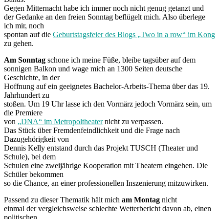
Gegen Mitternacht habe ich immer noch nicht genug getanzt und
der Gedanke an den freien Sonntag beflügelt mich. Also überlege
ich mir, noch
spontan auf die
Geburtstagsfeier des Blogs „Two in a row“ im Kong
zu gehen.
Am Sonntag
schone ich meine Füße, bleibe tagsüber auf dem
sonnigen Balkon und wage mich an 1300 Seiten deutsche
Geschichte, in der
Hoffnung auf ein geeignetes Bachelor-Arbeits-Thema über das 19.
Jahrhundert zu
stoßen. Um 19 Uhr lasse ich den Vormärz jedoch Vormärz sein, um
die Premiere
von
„DNA“ im Metropoltheater
nicht zu verpassen.
Das Stück über Fremdenfeindlichkeit und die Frage nach
Dazugehörigkeit von
Dennis Kelly entstand durch das Projekt TUSCH (Theater und
Schule), bei dem
Schulen eine zweijährige Kooperation mit Theatern eingehen. Die
Schüler bekommen
so die Chance, an einer professionellen Inszenierung mitzuwirken.
Passend zu dieser Thematik hält mich
am Montag
nicht
einmal der vergleichsweise schlechte Wetterbericht davon ab, einen
politischen