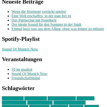
Neueste Beiträge
Wenn die Hormone verrückt spielen
Eine Welt erschaffen, in der man frei ist
Das Patriarchat mit Nagellack
Der ideale Sound für den Sommer in der Stadt
Einmal kurz raus aus dem Alltag, ohne was leisten zu müssen
Spotify-Playlist
Sound Of Munich Now
Veranstaltungen
10 im quadrat
Sound Of Munich Now
Freundschaftsbänd
Schlagwörter
10 im Quadrat
Amelie Völker
Anastasia Trenkler
Ausstellung
bahnwärter thiel
Band der Woche
Bei Krause zu Hause
Beziehungsweise
ein abend mit
farbenladen
feierwerk
fotografie