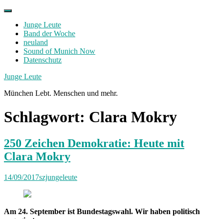
Skip
to
Junge Leute
content
Band der Woche
neuland
Sound of Munich Now
Datenschutz
Facebook
Twitter
Instagram
Junge Leute
München Lebt. Menschen und mehr.
Schlagwort:
Clara Mokry
250 Zeichen Demokratie: Heute mit
Clara Mokry
14/09/2017
szjungeleute
Am 24. September ist Bundestagswahl. Wir haben politisch