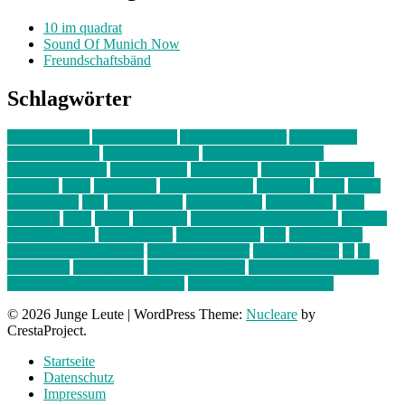
10 im quadrat
Sound Of Munich Now
Freundschaftsbänd
Schlagwörter
10 im Quadrat
Amelie Völker
Anastasia Trenkler
Ausstellung
bahnwärter thiel
Band der Woche
Bei Krause zu Hause
Beziehungsweise
ein abend mit
farbenladen
feierwerk
fotografie
Hip-Hop
indie
junge leute
junges münchen
Kolumne
kunst
Liebe
Lisi Wasmer
lmu
lost weekend
Louis Seibert
Max Fluder
mein
münchen
milla
musik
München
Münchens junge Kreative
neuland
ornella cosenza
Partnerschaft
Philipp Kreiter
pop
Rita Argauer
Sound Of Munich Now
Stefanie Witterauf
susanne krause
sz
sz
junge leute
szjungeleute
theresa parstorfer
Von Freitag bis Freitag
von freitag bis freitag münchen
Zeichen der Freundschaft
© 2026 Junge Leute
|
WordPress Theme:
Nucleare
by
CrestaProject.
Startseite
Datenschutz
Impressum