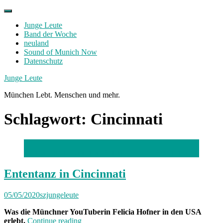
Skip
to
Junge Leute
content
Band der Woche
neuland
Sound of Munich Now
Datenschutz
Facebook
Twitter
Instagram
Junge Leute
München Lebt. Menschen und mehr.
Schlagwort:
Cincinnati
German girl in America: Felicia Hofner
/ Foto: privat
Ententanz in Cincinnati
05/05/2020
szjungeleute
Was die Münchner YouTuberin Felicia Hofner in den USA
„Ententanz
erlebt.
Continue reading