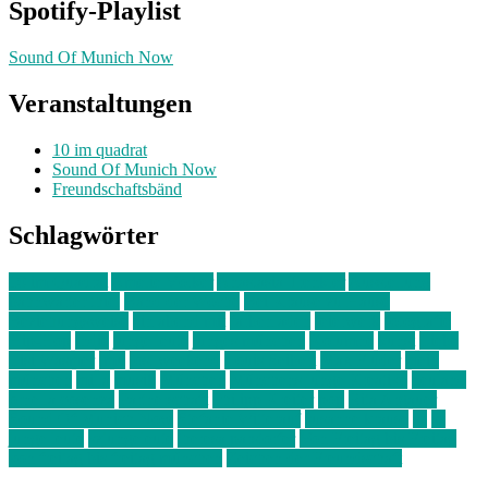
Spotify-Playlist
Sound Of Munich Now
Veranstaltungen
10 im quadrat
Sound Of Munich Now
Freundschaftsbänd
Schlagwörter
10 im Quadrat
Amelie Völker
Anastasia Trenkler
Ausstellung
bahnwärter thiel
Band der Woche
Bei Krause zu Hause
Beziehungsweise
ein abend mit
farbenladen
feierwerk
fotografie
Hip-Hop
indie
junge leute
junges münchen
Kolumne
kunst
Liebe
Lisi Wasmer
lmu
lost weekend
Louis Seibert
Max Fluder
mein
münchen
milla
musik
München
Münchens junge Kreative
neuland
ornella cosenza
Partnerschaft
Philipp Kreiter
pop
Rita Argauer
Sound Of Munich Now
Stefanie Witterauf
susanne krause
sz
sz
junge leute
szjungeleute
theresa parstorfer
Von Freitag bis Freitag
von freitag bis freitag münchen
Zeichen der Freundschaft