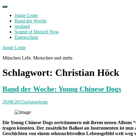
Skip
to
Junge Leute
content
Band der Woche
neuland
Sound of Munich Now
Datenschutz
Facebook
Twitter
Instagram
Junge Leute
München Lebt. Menschen und mehr.
Schlagwort:
Christian Höck
Band der Woche: Young Chinese Dogs
20/08/2015
szjungeleute
Die Young Chinese Dogs zertrümmern mit ihrem neuen Album “Grea
tragen könnten. Der zusätzliche Ballast an Instrumenten ist nun
Geschichten von einem sehnsuchtsvollen Lebensgefühl weit weg