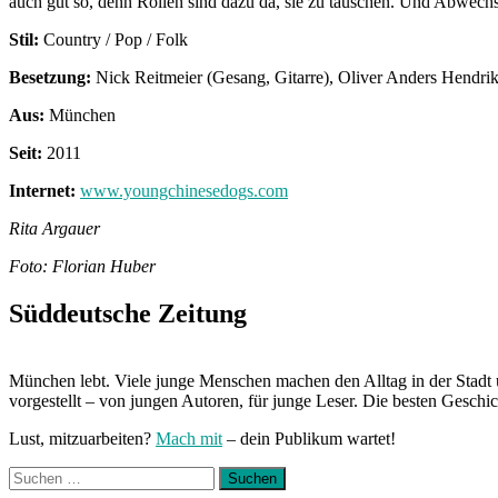
auch gut so, denn Rollen sind dazu da, sie zu tauschen. Und Abwechs
Stil:
Country / Pop / Folk
Besetzung:
Nick Reitmeier (Gesang, Gitarre), Oliver Anders Hendrik
Aus:
München
Seit:
2011
Internet:
www.youngchinesedogs.com
Rita Argauer
Foto: Florian Huber
Süddeutsche Zeitung
München lebt. Viele junge Menschen machen den Alltag in der Stadt 
vorgestellt – von jungen Autoren, für junge Leser. Die besten Geschi
Lust, mitzuarbeiten?
Mach mit
– dein Publikum wartet!
Suchen
nach: