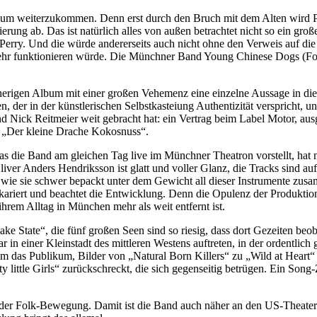
 weiterzukommen. Denn erst durch den Bruch mit dem Alten wird Platz
erung ab. Das ist natürlich alles von außen betrachtet nicht so ein gr
 Perry. Und die würde andererseits auch nicht ohne den Verweis auf die
 mehr funktionieren würde. Die Münchner Band Young Chinese Dogs (Fo
erigen Album mit einer großen Vehemenz eine einzelne Aussage in die 
, der in der künstlerischen Selbstkasteiung Authentizität verspricht, 
d Nick Reitmeier weit gebracht hat: ein Vertrag beim Label Motor, au
m „Der kleine Drache Kokosnuss“.
 das die Band am gleichen Tag live im Münchner Theatron vorstellt, ha
iver Anders Hendriksson ist glatt und voller Glanz, die Tracks sind au
n, wie sie schwer bepackt unter dem Gewicht all dieser Instrumente zu
einkariert und beachtet die Entwicklung. Denn die Opulenz der Produktio
em Alltag in München mehr als weit entfernt ist.
e State“, die fünf großen Seen sind so riesig, dass dort Gezeiten be
ar in einer Kleinstadt des mittleren Westens auftreten, in der ordentl
 um das Publikum, Bilder von „Natural Born Killers“ zu „Wild at Hear
y little Girls“ zurückschreckt, die sich gegenseitig betrügen. Ein Song-
ät der Folk-Bewegung. Damit ist die Band auch näher an den US-Theate