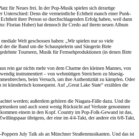
 für Neues frei. In der Pop-Musik spielen sich derartige
oßer Unterschied: Denn die vermeintliche Echtheit manch einer Punk-
 Echtheit ihrer Person so durchschlagenden Erfolg haben, weil dann
to: Florian Huber) hat dennoch ihr Credo auf ihrem neuen Album
mediale Welt geschossen haben: „Wir spielen nur so viele
und der die Band um die Schauspielerin und Sängerin Birte
sgedehnte Tourneen, Musik für Fernsehproduktionen (in denen Birte
t nun rein gar nichts mehr von dem Charme des kleinen Mannes, von
fwendig instrumentiert – von wehmütigen Streichern zu bluesig-
sammenbrechen, beim Versuch, um ihre Authentizität zu kämpfen. Oder
n ist künstlerisch konsequent. Auf „Great Lake State“ erzählen die
obachtet werden; außerdem gehören die Niagara-Fälle dazu. Und die
ich getrunken und auch sonst wenig Rücksicht auf Verluste genommen
t“ kommen einem in den Kopf. Country im Pop-Folk-Gewand ist das,
Zwillingspaar übrigens, der eine im 4/4-Takt, der andere ein 6/8-Takt,
r-Poppern July Talk als an Münchner Straßenmusikanten. Und das ist