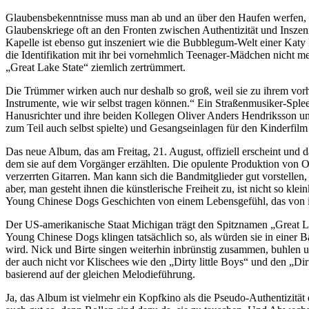
Glaubensbekenntnisse muss man ab und an über den Haufen werfen, um
Glaubenskriege oft an den Fronten zwischen Authentizität und Inszeni
Kapelle ist ebenso gut inszeniert wie die Bubblegum-Welt einer Katy
die Identifikation mit ihr bei vornehmlich Teenager-Mädchen nicht
„Great Lake State“ ziemlich zertrümmert.
Die Trümmer wirken auch nur deshalb so groß, weil sie zu ihrem vorh
Instrumente, wie wir selbst tragen können.“ Ein Straßenmusiker-Spleen
Hanusrichter und ihre beiden Kollegen Oliver Anders Hendriksson un
zum Teil auch selbst spielte) und Gesangseinlagen für den Kinderfil
Das neue Album, das am Freitag, 21. August, offiziell erscheint und
dem sie auf dem Vorgänger erzählten. Die opulente Produktion von Ol
verzerrten Gitarren. Man kann sich die Bandmitglieder gut vorstelle
aber, man gesteht ihnen die künstlerische Freiheit zu, ist nicht so kl
Young Chinese Dogs Geschichten von einem Lebensgefühl, das von ihr
Der US-amerikanische Staat Michigan trägt den Spitznamen „Great Lak
Young Chinese Dogs klingen tatsächlich so, als würden sie in einer B
wird. Nick und Birte singen weiterhin inbrünstig zusammen, buhlen
der auch nicht vor Klischees wie den „Dirty little Boys“ und den „Dirt
basierend auf der gleichen Melodieführung.
Ja, das Album ist vielmehr ein Kopfkino als die Pseudo-Authentizit