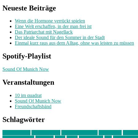
Neueste Beiträge
Wenn die Hormone verrückt spielen
Eine Welt erschaffen, in der man frei ist
Das Patriarchat mit Nagellack
Der ideale Sound für den Sommer in der Stadt
Einmal kurz raus aus dem Alltag, ohne was leisten zu müssen
Spotify-Playlist
Sound Of Munich Now
Veranstaltungen
10 im quadrat
Sound Of Munich Now
Freundschaftsbänd
Schlagwörter
10 im Quadrat
Amelie Völker
Anastasia Trenkler
Ausstellung
bahnwär