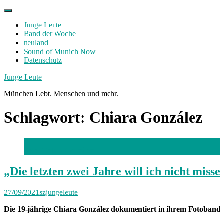
Skip
to
Junge Leute
content
Band der Woche
neuland
Sound of Munich Now
Datenschutz
Facebook
Twitter
Instagram
Junge Leute
München Lebt. Menschen und mehr.
Schlagwort:
Chiara González
Foto: Chiara González
„Die letzten zwei Jahre will ich nicht miss
27/09/2021
szjungeleute
Die 19-jährige Chiara González dokumentiert in ihrem Fotoband 