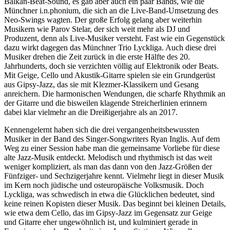
Balkan-Beat-Sound, es gab aber auch ein paar Bands, wie die
Münchner i.n.phonium, die sich an die Live-Band-Umsetzung des
Neo-Swings wagten. Der große Erfolg gelang aber weiterhin
Musikern wie Parov Stelar, der sich weit mehr als DJ und
Produzent, denn als Live-Musiker versteht. Fast wie ein Gegenstück
dazu wirkt dagegen das Münchner Trio Lyckliga. Auch diese drei
Musiker drehen die Zeit zurück in die erste Hälfte des 20.
Jahrhunderts, doch sie verzichten völlig auf Elektronik oder Beats.
Mit Geige, Cello und Akustik-Gitarre spielen sie ein Grundgerüst
aus Gipsy-Jazz, das sie mit Klezmer-Klassikern und Gesang
anreichern. Die harmonischen Wendungen, die scharfe Rhythmik an
der Gitarre und die bisweilen klagende Streicherlinien erinnern
dabei klar vielmehr an die Dreißigerjahre als an 2017.
Kennengelernt haben sich die drei vergangenheitsbewussten
Musiker in der Band des Singer-Songwriters Ryan Inglis. Auf dem
Weg zu einer Session habe man die gemeinsame Vorliebe für diese
alte Jazz-Musik entdeckt. Melodisch und rhythmisch ist das weit
weniger kompliziert, als man das dann von den Jazz-Größen der
Fünfziger- und Sechzigerjahre kennt. Vielmehr liegt in dieser Musik
im Kern noch jüdische und osteuropäische Volksmusik. Doch
Lyckliga, was schwedisch in etwa die Glücklichen bedeutet, sind
keine reinen Kopisten dieser Musik. Das beginnt bei kleinen Details,
wie etwa dem Cello, das im Gipsy-Jazz im Gegensatz zur Geige
und Gitarre eher ungewöhnlich ist, und kulminiert gerade in