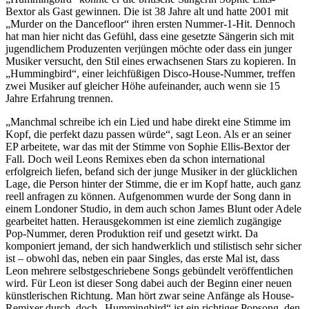
Bextor als Gast gewinnen. Die ist 38 Jahre alt und hatte 2001 mit
„Murder on the Dancefloor“ ihren ersten Nummer-1-Hit. Dennoch
hat man hier nicht das Gefühl, dass eine gesetzte Sängerin sich mit
jugendlichem Produzenten verjüngen möchte oder dass ein junger
Musiker versucht, den Stil eines erwachsenen Stars zu kopieren. In
„Hummingbird“, einer leichfüßigen Disco-House-Nummer, treffen
zwei Musiker auf gleicher Höhe aufeinander, auch wenn sie 15
Jahre Erfahrung trennen.
„Manchmal schreibe ich ein Lied und habe direkt eine Stimme im
Kopf, die perfekt dazu passen würde“, sagt Leon. Als er an seiner
EP arbeitete, war das mit der Stimme von Sophie Ellis-Bextor der
Fall. Doch weil Leons Remixes eben da schon international
erfolgreich liefen, befand sich der junge Musiker in der glücklichen
Lage, die Person hinter der Stimme, die er im Kopf hatte, auch ganz
reell anfragen zu können. Aufgenommen wurde der Song dann in
einem Londoner Studio, in dem auch schon James Blunt oder Adele
gearbeitet hatten. Herausgekommen ist eine ziemlich zugängige
Pop-Nummer, deren Produktion reif und gesetzt wirkt. Da
komponiert jemand, der sich handwerklich und stilistisch sehr sicher
ist – obwohl das, neben ein paar Singles, das erste Mal ist, dass
Leon mehrere selbstgeschriebene Songs gebündelt veröffentlichen
wird. Für Leon ist dieser Song dabei auch der Beginn einer neuen
künstlerischen Richtung. Man hört zwar seine Anfänge als House-
Remixer durch, doch „Hummingbird“ ist ein richtiger Popsong, den