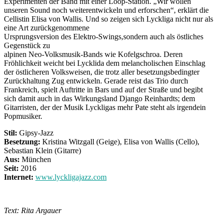
Experimenten der Band mit einer Loop-Station. „Wir wollen
unseren Sound noch weiterentwickeln und erforschen“, erklärt die
Cellistin Elisa von Wallis. Und so zeigen sich Lyckliga nicht nur als
eine Art zurückgenommene
Ursprungsversion des Elektro-Swings,sondern auch als östliches
Gegenstück zu
alpinen Neo-Volksmusik-Bands wie Kofelgschroa. Deren
Fröhlichkeit weicht bei Lycklida dem melancholischen Einschlag
der östlicheren Volksweisen, die trotz aller besetzungsbedingter
Zurückhaltung Zug entwickeln. Gerade reist das Trio durch
Frankreich, spielt Auftritte in Bars und auf der Straße und begibt
sich damit auch in das Wirkungsland Django Reinhardts; dem
Gitarristen, der der Musik Lyckligas mehr Pate steht als irgendein
Popmusiker.
Stil:
Gipsy-Jazz
Besetzung:
Kristina Witzgall (Geige), Elisa von Wallis (Cello),
Sebastian Klein (Gitarre)
Aus:
München
Seit:
2016
Internet:
www.lyckligajazz.com
Text: Rita Argauer