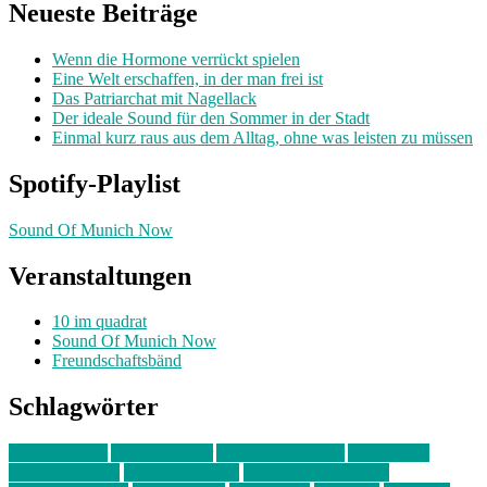
Neueste Beiträge
Wenn die Hormone verrückt spielen
Eine Welt erschaffen, in der man frei ist
Das Patriarchat mit Nagellack
Der ideale Sound für den Sommer in der Stadt
Einmal kurz raus aus dem Alltag, ohne was leisten zu müssen
Spotify-Playlist
Sound Of Munich Now
Veranstaltungen
10 im quadrat
Sound Of Munich Now
Freundschaftsbänd
Schlagwörter
10 im Quadrat
Amelie Völker
Anastasia Trenkler
Ausstellung
bahnwärter thiel
Band der Woche
Bei Krause zu Hause