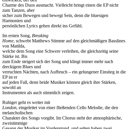
Charme des Duos ausmacht. Vielleicht bringt einen die EP nicht
zum Tanzen, aber
sicher zum Bewegen und bewegt Sein, denn die bluesigen
Harmonien und
persönlichen Lyrics gehen direkt ins Gefühl.
Im ersten Song,
Breaking
Home
, schwebt Matthews Stimme auf den gleichmäßigen Basslines
von Matilda,
welche dem Song eine Schwere verleihen, die gleichzeitig seine
Stärke ist. Bis
zum Ende steigert sich der Song und klingt immer mehr nach
dreckigem Blues und
verruchten Nächten, nach Aufbruch – ein gelungener Einstieg in die
EP ist er
auf jeden Fall, denn beide Musiker können gleich ihre Stärken,
sowohl an
Instrumenten als auch stimmlich zeigen.
Ruhiger geht es weiter mit
London
, eingeleitet von einer fließenden Cello Melodie, die den
melancholischen
Charakter des Songs vorgibt. Im Chorus steht der atmosphärische,
zweistimmige
Gesang der Musiker im Vordergrund, und selten haben zwei