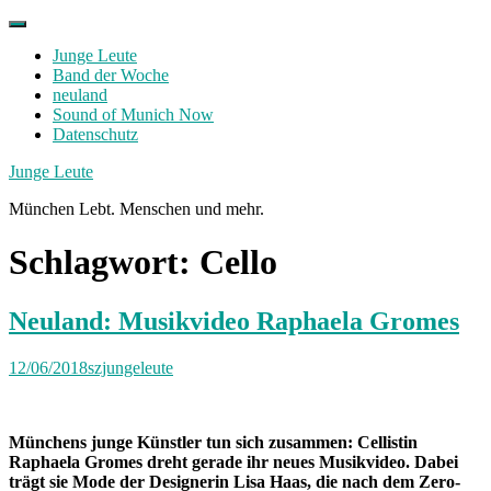
Skip
to
Junge Leute
content
Band der Woche
neuland
Sound of Munich Now
Datenschutz
Facebook
Twitter
Instagram
Junge Leute
München Lebt. Menschen und mehr.
Schlagwort:
Cello
Neuland: Musikvideo Raphaela Gromes
12/06/2018
szjungeleute
Münchens junge Künstler tun sich zusammen: Cellistin
Raphaela Gromes dreht gerade ihr neues Musikvideo. Dabei
trägt sie Mode der Designerin Lisa Haas, die nach dem Zero-