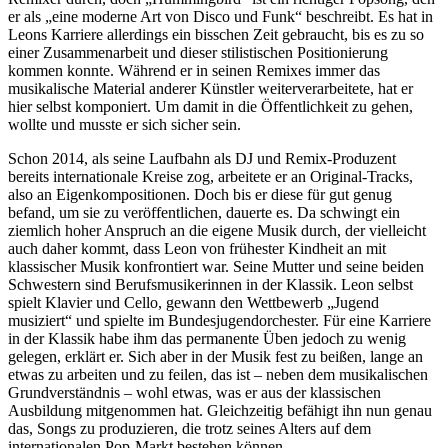
er als „eine moderne Art von Disco und Funk“ beschreibt. Es hat in
Leons Karriere allerdings ein bisschen Zeit gebraucht, bis es zu so
einer Zusammenarbeit und dieser stilistischen Positionierung
kommen konnte. Während er in seinen Remixes immer das
musikalische Material anderer Künstler weiterverarbeitete, hat er
hier selbst komponiert. Um damit in die Öffentlichkeit zu gehen,
wollte und musste er sich sicher sein.
Schon 2014, als seine Laufbahn als DJ und Remix-Produzent
bereits internationale Kreise zog, arbeitete er an Original-Tracks,
also an Eigenkompositionen. Doch bis er diese für gut genug
befand, um sie zu veröffentlichen, dauerte es. Da schwingt ein
ziemlich hoher Anspruch an die eigene Musik durch, der vielleicht
auch daher kommt, dass Leon von frühester Kindheit an mit
klassischer Musik konfrontiert war. Seine Mutter und seine beiden
Schwestern sind Berufsmusikerinnen in der Klassik. Leon selbst
spielt Klavier und Cello, gewann den Wettbewerb „Jugend
musiziert“ und spielte im Bundesjugendorchester. Für eine Karriere
in der Klassik habe ihm das permanente Üben jedoch zu wenig
gelegen, erklärt er. Sich aber in der Musik fest zu beißen, lange an
etwas zu arbeiten und zu feilen, das ist – neben dem musikalischen
Grundverständnis – wohl etwas, was er aus der klassischen
Ausbildung mitgenommen hat. Gleichzeitig befähigt ihn nun genau
das, Songs zu produzieren, die trotz seines Alters auf dem
internationalen Pop-Markt bestehen können.