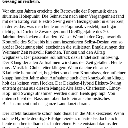
Gesang anreichern.
Vor einigen Jahren erreichte die Retrowelle der Popmusik einen
skurrilen Höhepunkt. Die Sehnsucht nach einer Vergangenheit fand
mit dem Erfolg von Elektro-Swing einen Bezugspunkt in einer Zeit,
in der es das, was man heute unter Popmusik versteht, noch gar
nicht gab. Doch die Zwanziger- und Dreißigerjahre des 20.
Jahrhunderts locken auf andere Weise: Wenn in der Gegenwart die
Kontrolle des Selbst bis hin zum inszenierten Selbst-Design von so
großer Bedeutung sind, erscheinen die stilisierten Entgleisungen der
Weimarer Zeit reizvoll: Rauchen, Trinken und den Alltag
wegtanzen. Der passende Soundtrack dazu findet sich im Swing.
Der Klang der alten Aufnahmen wirkt aus der Zeit gefallen. Heute
muss Musik in Clubs fetter klingen: Wenn da eine einsame
Klarinette herumtrötet, begleitet von einem Kontrabass, der auf einer
knapp hundert Jahre alten Aufnahme auch eher kratzig-dünn klingt,
holt das keinen vom Hocker. Der Dekaden-Hybrid Elektro-Swing
entsteht genau aus diesem Mangel: Alte Jazz-, Charleston-, Lindy-
Hop- und Swingaufnahmen werden durch Beats gepimpt. Von
unten schiebt der Bass und oben lockt ein anachronistisches
Blasinstrument und das ganze Land tanzt darauf.
Der Effekt faszinierte schon bald darauf in die Musikerszene: Wenn
solche Hybride derartige Erfolge feierten, müsste das doch auch
heute neu herstellbar sein. In der einen Ecke entstand daraus der