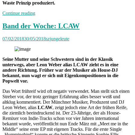
Waste Prinzip produziert.
„Neuland:
Continue reading
Musikvideo
Raphaela
Band der Woche: LCAW
Gromes“
07/02/2018
30/05/2018
szjungeleute
Seine Mutter und seine Schwestern sind in der Klassik
unterwegs, aber Leon Weber alias LCAW zieht es in eine
andere Richtung. Früher war der Musiker als House-DJ
bekannt, nun wagt er sich mit Eigenkompositionen in die
Popwelt vor.
Das Wort frühreif wird oft negativ verwendet. Man stellt sich einen
Streber vor, der trotz geringer Erfahrung alles besser weiß und
altklug kommentiert. Der Münchner Musiker, Produzent und DJ
Leon Weber, alias
LCAW
, zeigt jedoch eine Art der frühen Reife,
die ziemlich beeindruckend ist. Der 23-Jährige, der als House-
Remixer von Indie-Tracks schon vor vier Jahren international
bekannt wurde, veröffentlicht nun Ende März mit „Meet me in the
Middle“ seine erste EP mit eigenen Tracks. Für die erste Single
„Hummingbird“ konnte er die britische Sängerin Sophie Ellis-